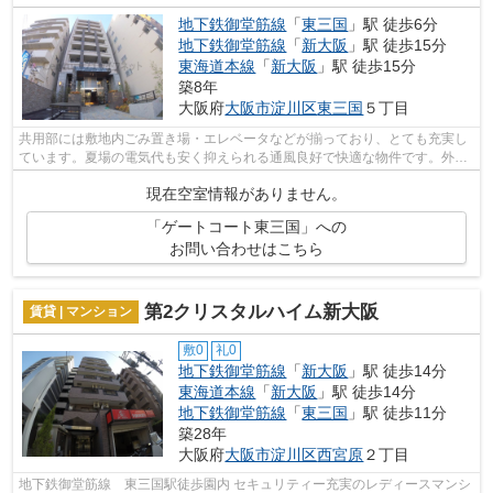
地下鉄御堂筋線
「
東三国
」駅 徒歩6分
地下鉄御堂筋線
「
新大阪
」駅 徒歩15分
東海道本線
「
新大阪
」駅 徒歩15分
築8年
大阪府
大阪市淀川区
東三国
５丁目
共用部には敷地内ごみ置き場・エレベータなどが揃っており、とても充実し
ています。夏場の電気代も安く抑えられる通風良好で快適な物件です。外観
タイル張りの物件です。2駅利用可能な...
現在空室情報がありません。
「ゲートコート東三国」への
お問い合わせはこちら
第2クリスタルハイム新大阪
賃貸 | マンション
敷0
礼0
地下鉄御堂筋線
「
新大阪
」駅 徒歩14分
東海道本線
「
新大阪
」駅 徒歩14分
地下鉄御堂筋線
「
東三国
」駅 徒歩11分
築28年
大阪府
大阪市淀川区
西宮原
２丁目
地下鉄御堂筋線 東三国駅徒歩園内 セキュリティー充実のレディースマンシ