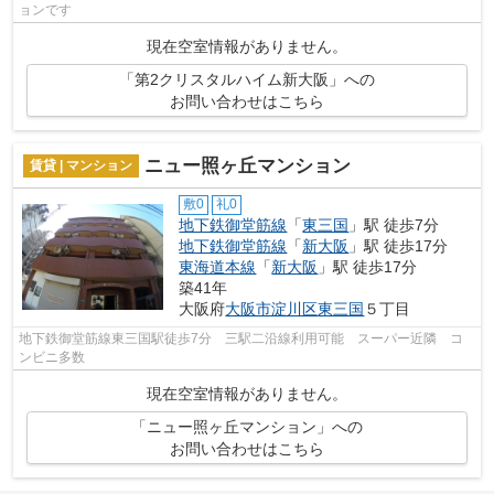
ョンです
現在空室情報がありません。
「第2クリスタルハイム新大阪」への
お問い合わせはこちら
ニュー照ヶ丘マンション
賃貸 | マンション
敷0
礼0
地下鉄御堂筋線
「
東三国
」駅 徒歩7分
地下鉄御堂筋線
「
新大阪
」駅 徒歩17分
東海道本線
「
新大阪
」駅 徒歩17分
築41年
大阪府
大阪市淀川区
東三国
５丁目
地下鉄御堂筋線東三国駅徒歩7分 三駅二沿線利用可能 スーパー近隣 コ
ンビニ多数
現在空室情報がありません。
「ニュー照ヶ丘マンション」への
お問い合わせはこちら