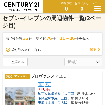
閲覧履歴
お気に入り
メニュー
0
0
セブン-イレブンの周辺物件一覧(2ペー
ジ目)
36
76
31～36
該当物件数
件
空き数
件
件を表示
変更
絞り込み条件：
なし
空室のみ
プロヴァンスマユミ
賃貸 | マンション
敷0
礼0
3.8
万円
地下鉄御堂筋線
「
東三国
」駅 徒歩10分
阪急宝塚本線
「
三国
」駅 徒歩16分
東海道本線
「
新大阪
」駅 徒歩18分