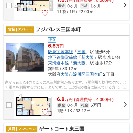
万
円
(管理費等：8,000円 )
0ヶ月
1ヶ月
敷金
礼金
11階 / 1R / 22.00㎡
フジパレス三国本町
賃貸 | アパート
敷0
6.8
万円
阪急宝塚本線
「
三国
」駅 徒歩6分
地下鉄御堂筋線
「
新大阪
」駅 徒歩17分
東海道本線
「
新大阪
」駅 徒歩17分
築9年 / 33.12㎡
大阪府
大阪市淀川区
三国本町
２丁目
家から徒歩2分のところに東淀川病院があります。2駅利用可物件なので、よ
く電車を利用する方にピッタリですね。上の階の物音に悩んでいる方は、上
階無しの物件はいかがでしょうか。敷...
6.8
万
円
(管理費等：4,300円 )
0ヶ月
6万円
敷金
礼金
1階 / 1K / 33.12㎡
ゲートコート東三国
賃貸 | マンション