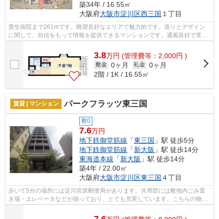
築34年 / 16.55㎡
大阪府
大阪市淀川区
西三国
１丁目
貴生病院まで261mです。眺望良好なエリアで魅力的です。造りとデザイン
に関して、自信をもって情報を提供できるマンションです。通風良好で常に
新鮮な空気を送り込むマンションをご案...
3.8
万
円
(管理費等：2,000円 )
0ヶ月
0ヶ月
敷金
礼金
2階 / 1K / 16.55㎡
パークフラッツ東三国
賃貸 | マンション
敷0
7.6
万円
地下鉄御堂筋線
「
東三国
」駅 徒歩5分
地下鉄御堂筋線
「
新大阪
」駅 徒歩14分
東海道本線
「
新大阪
」駅 徒歩14分
築4年 / 22.00㎡
大阪府
大阪市淀川区
東三国
４丁目
歩いて5分の場所には淀川宮原郵便局があります。共用部には敷地内ごみ置
き場・エレベータなどが揃っており、とても充実しています。こちらの物
件、通風良好な居住環境でどなた様の健康...
7.6