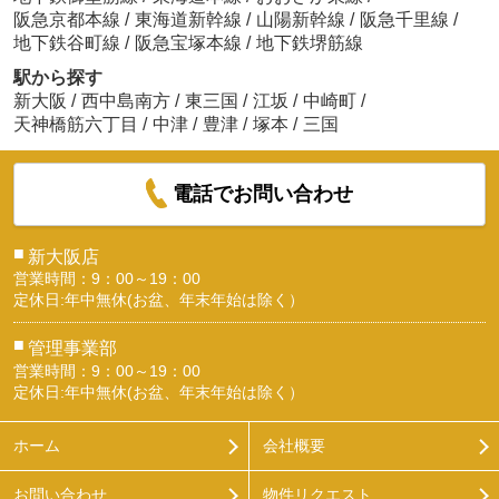
阪急京都本線
/
東海道新幹線
/
山陽新幹線
/
阪急千里線
/
地下鉄谷町線
/
阪急宝塚本線
/
地下鉄堺筋線
駅から探す
新大阪
/
西中島南方
/
東三国
/
江坂
/
中崎町
/
天神橋筋六丁目
/
中津
/
豊津
/
塚本
/
三国
電話でお問い合わせ
■
新大阪店
営業時間：9：00～19：00
定休日:年中無休(お盆、年末年始は除く）
■
管理事業部
営業時間：9：00～19：00
定休日:年中無休(お盆、年末年始は除く）
ホーム
会社概要
お問い合わせ
物件リクエスト