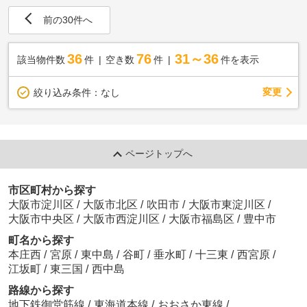
前の30件へ
36
76
31～36
該当物件数
件
空き数
件
件を表示
変更
絞り込み条件：
なし
ページトップへ
市区町村から探す
大阪市淀川区
/
大阪市北区
/
吹田市
/
大阪市東淀川区
/
大阪市中央区
/
大阪市西淀川区
/
大阪市福島区
/
豊中市
町名から探す
本庄西
/
宮原
/
東中島
/
谷町
/
垂水町
/
十三東
/
西宮原
/
江坂町
/
東三国
/
西中島
路線から探す
地下鉄御堂筋線
/
東海道本線
/
おおさか東線
/