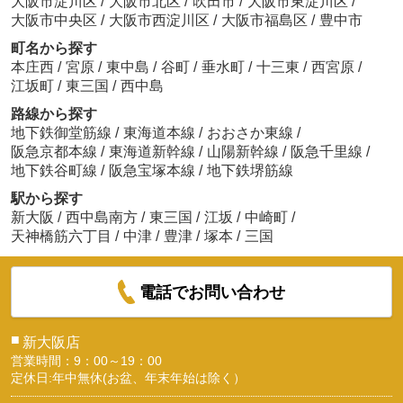
大阪市淀川区
/
大阪市北区
/
吹田市
/
大阪市東淀川区
/
大阪市中央区
/
大阪市西淀川区
/
大阪市福島区
/
豊中市
町名から探す
本庄西
/
宮原
/
東中島
/
谷町
/
垂水町
/
十三東
/
西宮原
/
江坂町
/
東三国
/
西中島
路線から探す
地下鉄御堂筋線
/
東海道本線
/
おおさか東線
/
阪急京都本線
/
東海道新幹線
/
山陽新幹線
/
阪急千里線
/
地下鉄谷町線
/
阪急宝塚本線
/
地下鉄堺筋線
駅から探す
新大阪
/
西中島南方
/
東三国
/
江坂
/
中崎町
/
天神橋筋六丁目
/
中津
/
豊津
/
塚本
/
三国
電話でお問い合わせ
■
新大阪店
営業時間：9：00～19：00
定休日:年中無休(お盆、年末年始は除く）