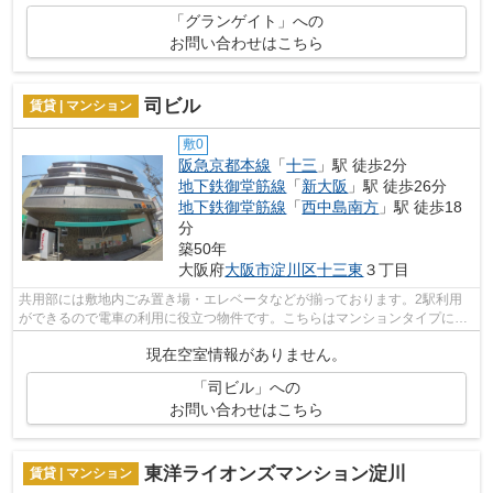
「グランゲイト」への
お問い合わせはこちら
司ビル
賃貸 | マンション
敷0
阪急京都本線
「
十三
」駅 徒歩2分
地下鉄御堂筋線
「
新大阪
」駅 徒歩26分
地下鉄御堂筋線
「
西中島南方
」駅 徒歩18
分
築50年
大阪府
大阪市淀川区
十三東
３丁目
共用部には敷地内ごみ置き場・エレベータなどが揃っております。2駅利用
ができるので電車の利用に役立つ物件です。こちらはマンションタイプにな
ります。空気の入れ替えができる風通し...
現在空室情報がありません。
「司ビル」への
お問い合わせはこちら
東洋ライオンズマンション淀川
賃貸 | マンション