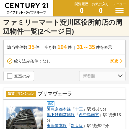
閲覧履歴
お気に入り
メニュー
0
0
ファミリーマート淀川区役所前店の周
辺物件一覧(2ページ目)
35
104
31～35
該当物件数
件
空き数
件
件を表示
変更
絞り込み条件：
なし
空室のみ
プリマヴェーラ
賃貸 | マンション
敷0
阪急京都本線
「
十三
」駅 徒歩5分
地下鉄御堂筋線
「
西中島南方
」駅 徒歩13
分
東海道本線
「
新大阪
」駅 徒歩22分