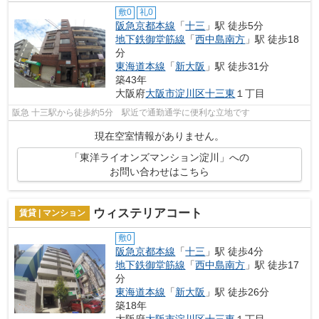
敷0
礼0
阪急京都本線
「
十三
」駅 徒歩5分
地下鉄御堂筋線
「
西中島南方
」駅 徒歩18
分
東海道本線
「
新大阪
」駅 徒歩31分
築43年
大阪府
大阪市淀川区
十三東
１丁目
阪急 十三駅から徒歩約5分 駅近で通勤通学に便利な立地です
現在空室情報がありません。
「東洋ライオンズマンション淀川」への
お問い合わせはこちら
ウィステリアコート
賃貸 | マンション
敷0
阪急京都本線
「
十三
」駅 徒歩4分
地下鉄御堂筋線
「
西中島南方
」駅 徒歩17
分
東海道本線
「
新大阪
」駅 徒歩26分
築18年
大阪府
大阪市淀川区
十三東
１丁目