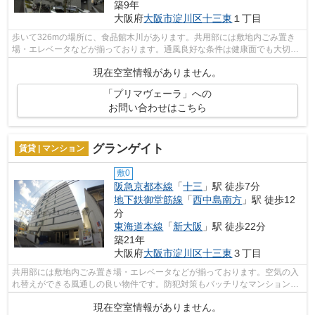
築9年
大阪府
大阪市淀川区
十三東
１丁目
歩いて326mの場所に、食品館木川があります。共用部には敷地内ごみ置き
場・エレベータなどが揃っております。通風良好な条件は健康面でも大切で
す。そんな観点からもおすすめの物件を...
現在空室情報がありません。
「プリマヴェーラ」への
お問い合わせはこちら
グランゲイト
賃貸 | マンション
敷0
阪急京都本線
「
十三
」駅 徒歩7分
地下鉄御堂筋線
「
西中島南方
」駅 徒歩12
分
東海道本線
「
新大阪
」駅 徒歩22分
築21年
大阪府
大阪市淀川区
十三東
３丁目
共用部には敷地内ごみ置き場・エレベータなどが揃っております。空気の入
れ替えができる風通しの良い物件です。防犯対策もバッチリなマンションタ
イプの物件です。よくお出かけをする...
現在空室情報がありません。