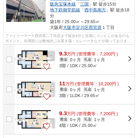
阪急宝塚本線
「
三国
」駅 徒歩15分
地下鉄御堂筋線
「
西中島南方
」駅 徒歩18
分
築1年 / 25.00㎡～29.65㎡
大阪府
大阪市淀川区
西宮原
１丁目
ファミリーマート西宮原二丁目店まで徒歩4分と近場にコンビニがあるのも
ポイント。共用部には敷地内ごみ置き場・エレベータなどが揃っておりま
す。魅力的で眺望良好な場所です。こちら...
9.3
万
円
(管理費等：7,200円 )
0ヶ月
1ヶ月
敷金
礼金
3階 / 1DK / 25.00㎡
11
万
円
(管理費等：10,200円 )
0ヶ月
1ヶ月
敷金
礼金
3階 / 1LDK / 29.65㎡
9.3
万
円
(管理費等：7,200円 )
0ヶ月
1ヶ月
敷金
礼金
4階 / 1DK / 25.00㎡