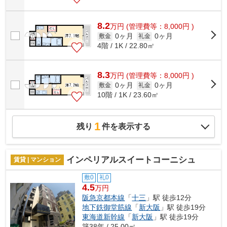
8.2
万
円
(管理費等：8,000円 )
0ヶ月
0ヶ月
敷金
礼金
4階 / 1K / 22.80㎡
8.3
万
円
(管理費等：8,000円 )
0ヶ月
0ヶ月
敷金
礼金
10階 / 1K / 23.60㎡
1
残り
件を表示する
インペリアルスイートコーニシュ
賃貸 | マンション
敷0
礼0
4.5
万円
阪急京都本線
「
十三
」駅 徒歩12分
地下鉄御堂筋線
「
新大阪
」駅 徒歩19分
東海道新幹線
「
新大阪
」駅 徒歩19分
築38年 / 25.00㎡