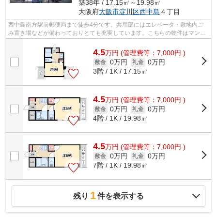
築38年 / 17.15㎡～19.98㎡
大阪府
大阪市淀川区
西中島
４丁目
西中島南方駅前郵便局まで徒歩4分です。共用部にはエレベータ・敷地内ご
み置き場などが備わっておりとても充実しています。こちらの物件はマンシ
ョンです。2駅利用可能なので、用途や...
4.5
万
円
(管理費等：7,000円 )
0万円
0万円
敷金
礼金
3階 / 1K / 17.15㎡
4.5
万
円
(管理費等：7,000円 )
0万円
0万円
敷金
礼金
4階 / 1K / 19.98㎡
4.5
万
円
(管理費等：7,000円 )
0万円
0万円
敷金
礼金
7階 / 1K / 19.98㎡
1
残り
件を表示する