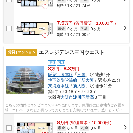
5階 / 1K / 21.74㎡
7.9
万
円
(管理費等：10,000円 )
0ヶ月
0ヶ月
敷金
礼金
9階 / 1K / 21.00㎡
エスレジデンス三国ウエスト
賃貸 | マンション
敷0
礼0
8
8.3
万円～
万円
阪急宝塚本線
「
三国
」駅 徒歩4分
地下鉄御堂筋線
「
新大阪
」駅 徒歩21分
東海道本線
「
新大阪
」駅 徒歩21分
築5年 / 23.49㎡～24.30㎡
大阪府
大阪市淀川区
新高
３丁目
こちらの物件はコンビニまで234mにあります。共用部には敷地内ごみ置き
場・エレベータなどが備わっておりとても充実しています。造りとデザイン
に関して、自信をもって情報を提供でき...
8
万
円
(管理費等：10,000円 )
0ヶ月
0ヶ月
敷金
礼金