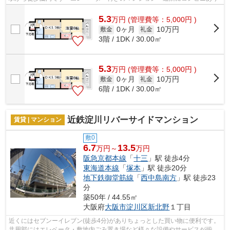
5.3
万
円
(管理費等：5,000円 )
0ヶ月
10万円
敷金
礼金
3階 / 1DK / 30.00㎡
5.3
万
円
(管理費等：5,000円 )
0ヶ月
10万円
敷金
礼金
6階 / 1DK / 30.00㎡
近鉄淀川リバーサイドマンション
賃貸 | マンション
敷0
6.7
13.5
万円～
万円
阪急京都本線
「
十三
」駅 徒歩4分
東海道本線
「
塚本
」駅 徒歩20分
地下鉄御堂筋線
「
西中島南方
」駅 徒歩23
分
築50年 / 44.55㎡
大阪府
大阪市淀川区
新北野
１丁目
近くにはセブンーイレブン(徒歩4分)がありちょっとした買い物に便利です。
共用部にはエレベータ・敷地内ごみ置き場など様々な設備やサービスが揃っ