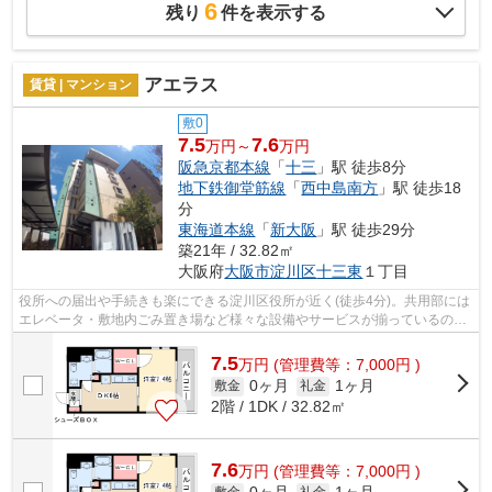
6
残り
件を表示する
アエラス
賃貸 | マンション
敷0
7.5
7.6
万円～
万円
阪急京都本線
「
十三
」駅 徒歩8分
地下鉄御堂筋線
「
西中島南方
」駅 徒歩18
分
東海道本線
「
新大阪
」駅 徒歩29分
築21年 / 32.82㎡
大阪府
大阪市淀川区
十三東
１丁目
役所への届出や手続きも楽にできる淀川区役所が近く(徒歩4分)。共用部には
エレベータ・敷地内ごみ置き場など様々な設備やサービスが揃っているので
便利です。外観タイル張りなので、強...
7.5
万
円
(管理費等：7,000円 )
0ヶ月
1ヶ月
敷金
礼金
2階 / 1DK / 32.82㎡
7.6
万
円
(管理費等：7,000円 )
敷金
礼金