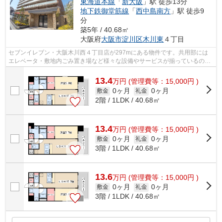
東海道本線
「
新大阪
」駅 徒歩13分
地下鉄御堂筋線
「
西中島南方
」駅 徒歩9
分
築5年 / 40.68㎡
大阪府
大阪市淀川区
木川東
４丁目
セブンイレブン・大阪木川西４丁目店が297mにある物件です。共用部には
エレベータ・敷地内ごみ置き場など様々な設備やサービスが揃っているので
便利です。通風良好で常に新鮮な空気を...
13.4
万
円
(管理費等：15,000円 )
0ヶ月
0ヶ月
敷金
礼金
2階 / 1LDK / 40.68㎡
13.4
万
円
(管理費等：15,000円 )
0ヶ月
0ヶ月
敷金
礼金
3階 / 1LDK / 40.68㎡
13.6
万
円
(管理費等：15,000円 )
0ヶ月
0ヶ月
敷金
礼金
3階 / 1LDK / 40.68㎡