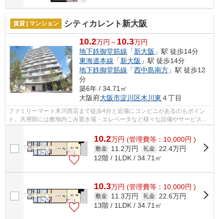
シティカレント新大阪
賃貸 | マンション
10.2
10.3
万円～
万円
地下鉄御堂筋線
「
新大阪
」駅 徒歩14分
東海道本線
「
新大阪
」駅 徒歩14分
地下鉄御堂筋線
「
西中島南方
」駅 徒歩12
分
築6年 / 34.71㎡
大阪府
大阪市淀川区
木川東
４丁目
ファミリーマート木川西店まで徒歩4分と近場にコンビニがあるのもポイン
ト。共用部には敷地内ごみ置き場・エレベータなど様々な設備やサービスが
揃っているので便利です。付近に駅が2...
10.2
万
円
(管理費等：10,000円 )
11.2万円
22.4万円
敷金
礼金
12階 / 1LDK / 34.71㎡
10.3
万
円
(管理費等：10,000円 )
11.3万円
22.6万円
敷金
礼金
13階 / 1LDK / 34.71㎡