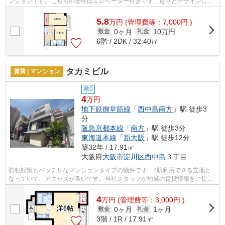
ンションです。こちらの物件はエレベーター付きです。造りとデザインに関
して、自信をもって情報を提供できる...
5.8
万
円
(管理費等：7,000円 )
0ヶ月
10万円
敷金
礼金
6階 / 2DK / 32.40㎡
タカミビル
賃貸 | マンション
敷0
4
万円
地下鉄御堂筋線
「
西中島南方
」駅 徒歩3
分
阪急京都本線
「
南方
」駅 徒歩3分
東海道本線
「
新大阪
」駅 徒歩12分
築32年 / 17.91㎡
大阪府
大阪市淀川区
西中島
３丁目
防犯対策もバッチリなマンションタイプの物件です。2駅利用できる立地と
なっていて、アクセスが良いです。当社スタッフが地域の賃貸情報をご提供
いたします。お客様のこだわりやご要望...
4
万
円
(管理費等：3,000円 )
0ヶ月
1ヶ月
敷金
礼金
3階 / 1R / 17.91㎡