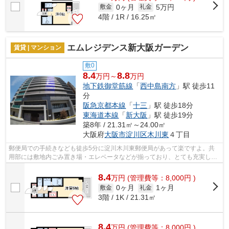
0ヶ月
5万円
敷金
礼金
4階 / 1R / 16.25㎡
エムレジデンス新大阪ガーデン
賃貸 | マンション
敷0
8.4
8.8
万円～
万円
地下鉄御堂筋線
「
西中島南方
」駅 徒歩11
分
阪急京都本線
「
十三
」駅 徒歩18分
東海道本線
「
新大阪
」駅 徒歩19分
築8年 / 21.31㎡～24.00㎡
大阪府
大阪市淀川区
木川東
４丁目
郵便局での手続きなども徒歩5分に淀川木川東郵便局があって楽ですよ。共
用部には敷地内ごみ置き場・エレベータなどが揃っており、とても充実して
います。2駅利用可能の物件です。きれ...
8.4
万
円
(管理費等：8,000円 )
0ヶ月
1ヶ月
敷金
礼金
3階 / 1K / 21.31㎡
8.4
万
円
(管理費等：8,000円 )