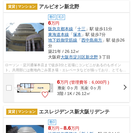
アルビオン新北野
賃貸 | マンション
敷0
礼0
6
万円
阪急京都本線
「
十三
」駅 徒歩11分
東海道本線
「
塚本
」駅 徒歩7分
地下鉄御堂筋線
「
西中島南方
」駅 徒歩26
分
築21年 / 26.12㎡
大阪府
大阪市淀川区
新北野
３丁目
ローソン・淀川通塚本店まで徒歩3分と近場にコンビニがあるのもポイン
ト。共用部には敷地内ごみ置き場・エレベータなどが揃っており、とても充
実しています。2駅利用ができて、電車で...
6
万
円
(管理費等：6,000円 )
0ヶ月
0ヶ月
敷金
礼金
3階 / 1K / 26.12㎡
エスレジデンス新大阪リデンテ
賃貸 | マンション
敷0
8
8.6
万円～
万円