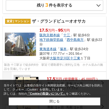
3
残り
件を表示する
ザ・グランドビューオオサカ
賃貸 | マンション
17.5
95
万円～
万円
阪急京都本線
「
十三
」駅 徒歩6分
地下鉄御堂筋線
「
西中島南方
」駅 徒歩22
分
東海道本線
「
塚本
」駅 徒歩24分
築37年 / 77.77㎡～201.56㎡
大阪府
大阪市淀川区
十三東
１丁目
阪急 十三駅まで徒歩約6分 駅近で通勤通学に便利な立地 ホテル並みの施
設を完備しています
17.5
万
円
(管理費等：45,000円 )
1ヶ月
1ヶ月
敷金
礼金
当サイトでは、お客様の当サイト利用状況把握、サービス向上検討を目的と
4階 / 2LDK / 77.77㎡
して、クッキー（Cookie）を使用しています。
詳しくは、当社の
「Cookieの取扱いについて」
をご確認ください。
閉じる
17.5
万
円
(管理費等：45,000円 )
1ヶ月
1ヶ月
敷金
礼金