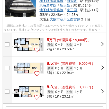
地下鉄御堂筋線
「
新大阪
」駅 徒歩14分
東海道本線
「
新大阪
」駅 徒歩14分
地下鉄御堂筋線
「
東三国
」駅 徒歩11分
築8年 / 22.48㎡～24.23㎡
大阪府
大阪市淀川区
西宮原
２丁目
共用部には敷地内ごみ置き場・エレベータなどが備わっておりとても充実し
ています。風通しの良いマンションは利便性が高く好条件です。外観タイル
張りなので経年劣化が少なくメンテナ...
8
万
円
(管理費等：9,000円 )
0ヶ月
1ヶ月
敷金
礼金
2階 / 1K / 23.50㎡
8.5
万
円
(管理費等：9,000円 )
0ヶ月
1ヶ月
敷金
礼金
5階 / 1K / 22.94㎡
8.3
万
円
(管理費等：9,000円 )
0ヶ月
1ヶ月
敷金
礼金
6階 / 1K / 23.11㎡