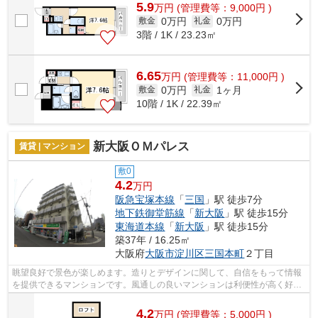
5.9
万
円
(管理費等：9,000円 )
0万円
0万円
敷金
礼金
3階 / 1K / 23.23㎡
6.65
万
円
(管理費等：11,000円 )
0万円
1ヶ月
敷金
礼金
10階 / 1K / 22.39㎡
新大阪ＯＭパレス
賃貸 | マンション
敷0
4.2
万円
阪急宝塚本線
「
三国
」駅 徒歩7分
地下鉄御堂筋線
「
新大阪
」駅 徒歩15分
東海道本線
「
新大阪
」駅 徒歩15分
築37年 / 16.25㎡
大阪府
大阪市淀川区
三国本町
２丁目
眺望良好で景色が楽しめます。造りとデザインに関して、自信をもって情報
を提供できるマンションです。風通しの良いマンションは利便性が高く好条
件です。こちらのマンションからは2駅...
4.2
万
円
(管理費等：5,000円 )