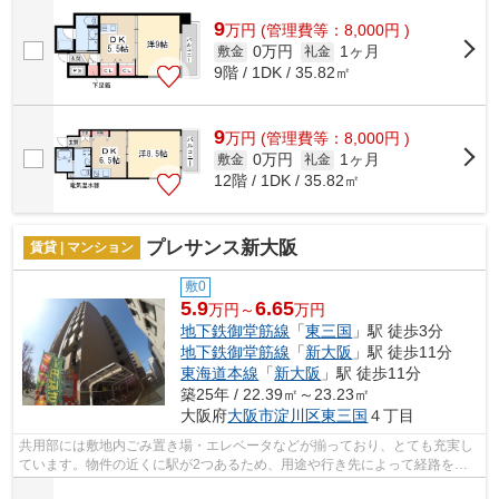
9
万
円
(管理費等：8,000円 )
0万円
1ヶ月
敷金
礼金
9階 / 1DK / 35.82㎡
9
万
円
(管理費等：8,000円 )
0万円
1ヶ月
敷金
礼金
12階 / 1DK / 35.82㎡
プレサンス新大阪
賃貸 | マンション
敷0
5.9
6.65
万円～
万円
地下鉄御堂筋線
「
東三国
」駅 徒歩3分
地下鉄御堂筋線
「
新大阪
」駅 徒歩11分
東海道本線
「
新大阪
」駅 徒歩11分
築25年 / 22.39㎡～23.23㎡
大阪府
大阪市淀川区
東三国
４丁目
共用部には敷地内ごみ置き場・エレベータなどが揃っており、とても充実し
ています。物件の近くに駅が2つあるため、用途や行き先によって経路を選
べます。風通しが良く真夏の暑い日も快...