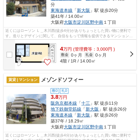
分
東海道本線
「
新大阪
」駅 徒歩20分
築41年 / 14.00㎡
大阪府
大阪市淀川区
野中南
１丁目
近くにはローソン Ｌ＿木川西(徒歩4分)がありちょっとした買い物に便利で
す。造りとデザインに関して、自信をもって情報を提供できるマンションで
す。2駅利用可能な物件で目的地に応じ...
4
万
円
(管理費等：3,000円 )
0ヶ月
0ヶ月
敷金
礼金
4階 / 1R / 14.00㎡
メゾンドソフィー
賃貸 | マンション
敷0
礼0
3.8
万円
阪急京都本線
「
十三
」駅 徒歩11分
地下鉄御堂筋線
「
新大阪
」駅 徒歩26分
東海道本線
「
新大阪
」駅 徒歩26分
築37年 / 18.29㎡
大阪府
大阪市淀川区
野中南
１丁目
近くにはローソン Ｌ＿木川西(徒歩4分)がありちょっとした買い物に便利で