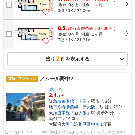
0ヶ月
1ヶ月
敷金
礼金
3階 / 1K / 24.00㎡
8.5
万
円
(管理費等：8,000円 )
0ヶ月
1ヶ月
敷金
礼金
7階 / 1K / 21.31㎡
2
残り
件を表示する
アムール野中2
賃貸 | マンション
敷0
礼0
3.4
万円
阪急京都本線
「
十三
」駅 徒歩8分
地下鉄御堂筋線
「
新大阪
」駅 徒歩20分
東海道本線
「
新大阪
」駅 徒歩20分
築41年 / 14.00㎡
大阪府
大阪市淀川区
野中南
１丁目
近くにはローソン Ｌ＿木川西(徒歩4分)がありちょっとした買い物に便利で