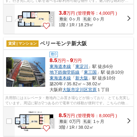
す。行き先に応じて駅を選べる2駅利用可能な物件です。魅力的な眺めが楽
しめるエリアの物件です。敷地内ごみ置...
3.8
万
円
(管理費等：4,000円 )
0ヶ月
0ヶ月
敷金
礼金
1階 / 1R / 18.29㎡
ベリーモンテ新大阪
賃貸 | マンション
敷0
8.5
9
万円～
万円
東海道本線
「
東淀川
」駅 徒歩6分
地下鉄御堂筋線
「
東三国
」駅 徒歩10分
東海道本線
「
新大阪
」駅 徒歩10分
築20年 / 35.82㎡～38.02㎡
大阪府
大阪市淀川区
宮原
１丁目
共用部にはエレベータ・敷地内ごみ置き場などが揃っており、とても充実し
ています。周辺に駅が2つあるので電車での移動が便利です。こちらの物件
はマンションです。風通しが良い物件で...
8.5
万
円
(管理費等：8,000円 )
0万円
1ヶ月
敷金
礼金
3階 / 1R / 38.02㎡