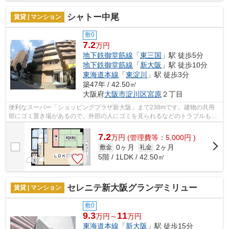
シャトー中尾
賃貸 | マンション
敷0
7.2
万円
地下鉄御堂筋線
「
東三国
」駅 徒歩5分
地下鉄御堂筋線
「
新大阪
」駅 徒歩10分
東海道本線
「
東淀川
」駅 徒歩3分
築47年 / 42.50㎡
大阪府
大阪市淀川区
宮原
２丁目
便利なスーパー「ショッピングプラザ新大阪」まで238mです。建物の共用
部にゴミ置き場があるので、外部の人にゴミを見られるなどのトラブルも防
げます。こちらはマンションタイプにな...
7.2
万
円
(管理費等：5,000円 )
0ヶ月
2ヶ月
敷金
礼金
5階 / 1LDK / 42.50㎡
セレニテ新大阪グランデミリュー
賃貸 | マンション
敷0
9.3
11
万円～
万円
東海道本線
「
新大阪
」駅 徒歩15分