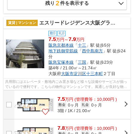
2
残り
件を表示する
エスリードレジデンス大阪グランノース1
賃貸 | マンション
敷0
礼0
7.5
7.9
万円～
万円
阪急京都本線
「
十三
」駅 徒歩5分
地下鉄御堂筋線
「
西中島南方
」駅 徒歩24
分
阪急宝塚本線
「
三国
」駅 徒歩23分
築4年 / 21.00㎡～21.74㎡
大阪府
大阪市淀川区
十三本町
２丁目
共用部にはエレベータ・敷地内ごみ置き場など様々な設備やサービスが揃っ
ているので便利です。こちらの物件はマンションです。風通しが良好な物件
です。付近に駅が2駅あり、行き先に応...
7.5
万
円
(管理費等：10,000円 )
0ヶ月
0ヶ月
敷金
礼金
3階 / 1K / 21.00㎡
7.8
万
円
(管理費等：10,000円 )
0ヶ月
0ヶ月
敷金
礼金