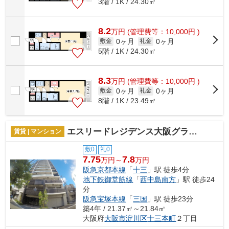
3階 / 1K / 24.30㎡
8.2
万
円
(管理費等：10,000円 )
0ヶ月
0ヶ月
敷金
礼金
5階 / 1K / 24.30㎡
8.3
万
円
(管理費等：10,000円 )
0ヶ月
0ヶ月
敷金
礼金
8階 / 1K / 23.49㎡
エスリードレジデンス大阪グランノース2
賃貸 | マンション
敷0
礼0
7.75
7.8
万円～
万円
阪急京都本線
「
十三
」駅 徒歩4分
地下鉄御堂筋線
「
西中島南方
」駅 徒歩24
分
阪急宝塚本線
「
三国
」駅 徒歩23分
築4年 / 21.37㎡～21.84㎡
大阪府
大阪市淀川区
十三本町
２丁目