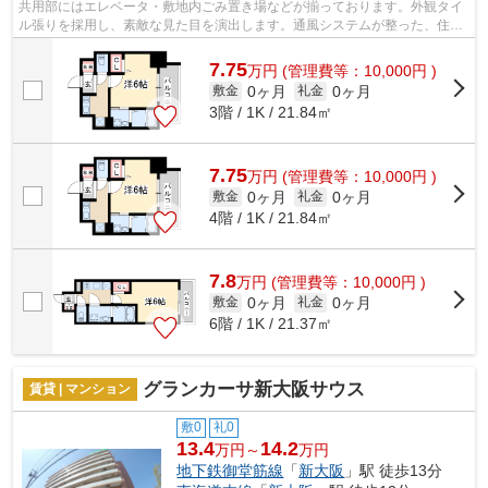
共用部にはエレベータ・敷地内ごみ置き場などが揃っております。外観タイ
ル張りを採用し、素敵な見た目を演出します。通風システムが整った、住環
境の良い安心の物件です。周辺に駅が...
7.75
万
円
(管理費等：10,000円 )
0ヶ月
0ヶ月
敷金
礼金
3階 / 1K / 21.84㎡
7.75
万
円
(管理費等：10,000円 )
0ヶ月
0ヶ月
敷金
礼金
4階 / 1K / 21.84㎡
7.8
万
円
(管理費等：10,000円 )
0ヶ月
0ヶ月
敷金
礼金
6階 / 1K / 21.37㎡
グランカーサ新大阪サウス
賃貸 | マンション
敷0
礼0
13.4
14.2
万円～
万円
地下鉄御堂筋線
「
新大阪
」駅 徒歩13分