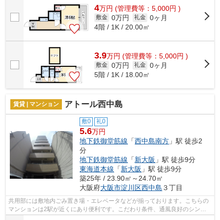
4
万
円
(管理費等：5,000円 )
0万円
0ヶ月
敷金
礼金
4階 / 1K / 20.00㎡
3.9
万
円
(管理費等：5,000円 )
0万円
0ヶ月
敷金
礼金
5階 / 1K / 18.00㎡
アトール西中島
賃貸 | マンション
敷0
礼0
5.6
万円
地下鉄御堂筋線
「
西中島南方
」駅 徒歩2
分
地下鉄御堂筋線
「
新大阪
」駅 徒歩9分
東海道本線
「
新大阪
」駅 徒歩9分
築25年 / 23.90㎡～24.70㎡
大阪府
大阪市淀川区
西中島
３丁目
共用部には敷地内ごみ置き場・エレベータなどが揃っております。こちらの
マンションは2駅が近くにあり便利です。こだわり条件、通風良好のシンプ
ルな作りのマンションです。気分が落ち...