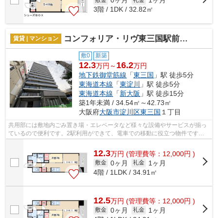
0ヶ月
1ヶ月
3階 / 1DK / 32.82㎡
コンフォリア・リヴ東三国駅前ソルテラス
賃貸 | マンション
敷0
新築
12.3
16.2
万円～
万円
地下鉄御堂筋線
「
東三国
」駅 徒歩5分
東海道本線
「
東淀川
」駅 徒歩5分
東海道本線
「
新大阪
」駅 徒歩15分
築1年未満 / 34.54㎡～42.73㎡
大阪府
大阪市淀川区
東三国
１丁目
共用部には敷地内ごみ置き場・エレベータなど様々な設備やサービスが揃っ
ているので便利です。2駅利用ができて、電車での移動に役立つ物件です。
外観タイル張りを採用し、素敵な見た目...
12.3
万
円
(管理費等：12,000円 )
0ヶ月
1ヶ月
敷金
礼金
4階 / 1LDK / 34.91㎡
12.5
万
円
(管理費等：12,000円 )
0ヶ月
1ヶ月
敷金
礼金