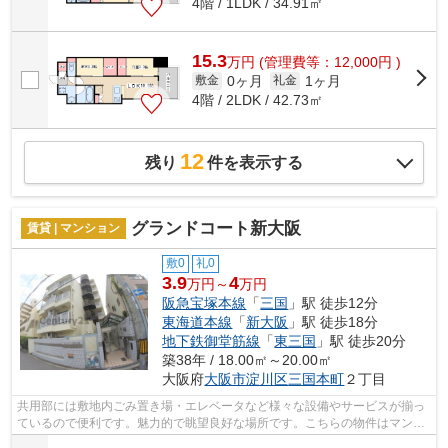
4階 / 1LDK / 34.91㎡
15.3
万
円
(管理費等：12,000円 )
0ヶ月
1ヶ月
敷金
礼金
4階 / 2LDK / 42.73㎡
12
残り
件を表示する
グランドコート新大阪
賃貸 | マンション
敷0
礼0
3.9
4
万円～
万円
阪急宝塚本線
「
三国
」駅 徒歩12分
東海道本線
「
新大阪
」駅 徒歩18分
地下鉄御堂筋線
「
東三国
」駅 徒歩20分
築38年 / 18.00㎡～20.00㎡
大阪府
大阪市淀川区
三国本町
２丁目
共用部には敷地内ごみ置き場・エレベータなど様々な設備やサービスが揃っ
ているので便利です。魅力的で眺望良好な場所です。こちらの物件はマンシ
ョンです。2駅利用可物件なので、よく...