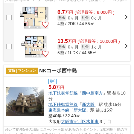
ているので便利です。防犯対策もバッ...
6.7
万
円
(管理費等：8,000円 )
0ヶ月
0ヶ月
敷金
礼金
4階 / 2DK / 44.55㎡
13.5
万
円
(管理費等：10,000円 )
0ヶ月
1ヶ月
敷金
礼金
5階 / 1LDK / 44.55㎡
NKコーポ西中島
賃貸 | マンション
敷0
5.8
万円
地下鉄御堂筋線
「
西中島南方
」駅 徒歩10
分
地下鉄御堂筋線
「
新大阪
」駅 徒歩15分
東海道本線
「
新大阪
」駅 徒歩15分
築40年 / 32.40㎡
大阪府
大阪市淀川区
木川東
３丁目
歩いて徒歩5分の場所にスーパー玉出があるのもポイント。2駅利用可能のマ