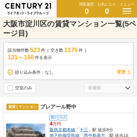
閲覧履歴
お気に入り
メニュー
0
0
大阪市淀川区の賃貸マンション一覧(5ペ
ージ目)
523
1175
該当物件数
件
空き数
件
121～150
件を表示
変更
絞り込み条件：
なし
空室のみ
プレアール野中
賃貸 | マンション
敷0
礼0
4
万円
阪急京都本線
「
十三
」駅 徒歩8分
地下鉄御堂筋線
「
西中島南方
」駅 徒歩16