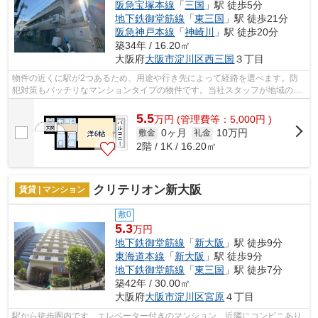
阪急宝塚本線
「
三国
」駅 徒歩5分
地下鉄御堂筋線
「
東三国
」駅 徒歩21分
阪急神戸本線
「
神崎川
」駅 徒歩20分
築34年 / 16.20㎡
大阪府
大阪市淀川区
西三国
３丁目
物件の近くに駅が2つあるため、用途や行き先によって経路を選べます。防
犯対策もバッチリなマンションタイプの物件です。当社スタッフが地域の賃
貸情報をご提供いたします。お客様のこ...
5.5
万
円
(管理費等：5,000円 )
0ヶ月
10万円
敷金
礼金
2階 / 1K / 16.20㎡
クリテリオン新大阪
賃貸 | マンション
敷0
5.3
万円
地下鉄御堂筋線
「
新大阪
」駅 徒歩9分
東海道本線
「
新大阪
」駅 徒歩9分
地下鉄御堂筋線
「
東三国
」駅 徒歩7分
築42年 / 30.00㎡
大阪府
大阪市淀川区
宮原
４丁目
駅から徒歩圏内です エレベーター付きのマンション 近隣にコンビニあり