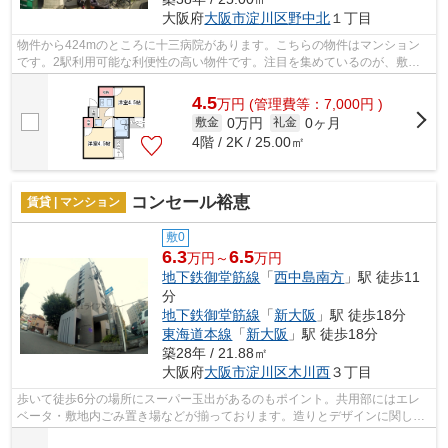
大阪府
大阪市淀川区
野中北
１丁目
物件から424mのところに十三病院があります。こちらの物件はマンション
です。2駅利用可能な利便性の高い物件です。注目を集めているのが、敷地
内ごみ置き場のある物件です。物件探しを...
4.5
万
円
(管理費等：7,000円 )
0万円
0ヶ月
敷金
礼金
4階 / 2K / 25.00㎡
コンセール裕恵
賃貸 | マンション
敷0
6.3
6.5
万円～
万円
地下鉄御堂筋線
「
西中島南方
」駅 徒歩11
分
地下鉄御堂筋線
「
新大阪
」駅 徒歩18分
東海道本線
「
新大阪
」駅 徒歩18分
築28年 / 21.88㎡
大阪府
大阪市淀川区
木川西
３丁目
歩いて徒歩6分の場所にスーパー玉出があるのもポイント。共用部にはエレ
ベータ・敷地内ごみ置き場などが揃っております。造りとデザインに関し
て、自信をもって情報を提供できるマンシ...