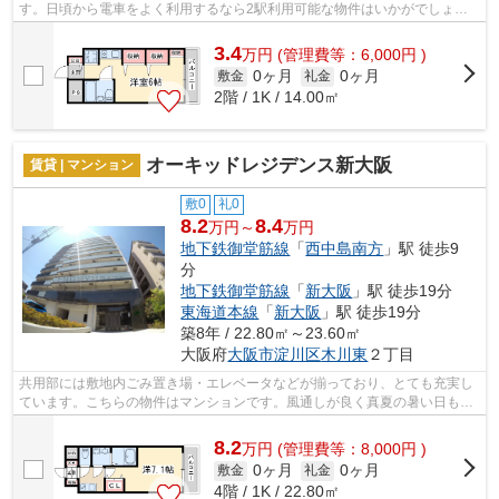
す。日頃から電車をよく利用するなら2駅利用可能な物件はいかがでしょう
か。さわやかな朝を迎えることのできる...
3.4
万
円
(管理費等：6,000円 )
0ヶ月
0ヶ月
敷金
礼金
2階 / 1K / 14.00㎡
オーキッドレジデンス新大阪
賃貸 | マンション
敷0
礼0
8.2
8.4
万円～
万円
地下鉄御堂筋線
「
西中島南方
」駅 徒歩9
分
地下鉄御堂筋線
「
新大阪
」駅 徒歩19分
東海道本線
「
新大阪
」駅 徒歩19分
築8年 / 22.80㎡～23.60㎡
大阪府
大阪市淀川区
木川東
２丁目
共用部には敷地内ごみ置き場・エレベータなどが揃っており、とても充実し
ています。こちらの物件はマンションです。風通しが良く真夏の暑い日も快
適に過ごせる物件です。魅力的で眺望...
8.2
万
円
(管理費等：8,000円 )
0ヶ月
0ヶ月
敷金
礼金
4階 / 1K / 22.80㎡