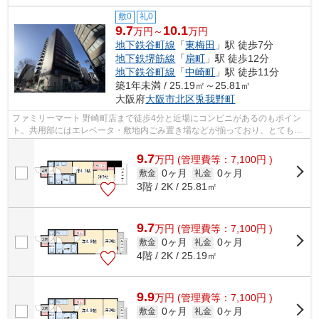
敷0
礼0
9.7
10.1
万円～
万円
地下鉄谷町線
「
東梅田
」駅 徒歩7分
地下鉄堺筋線
「
扇町
」駅 徒歩12分
地下鉄谷町線
「
中崎町
」駅 徒歩11分
築1年未満 / 25.19㎡～25.81㎡
大阪府
大阪市北区
兎我野町
ファミリーマート 野崎町店まで徒歩4分と近場にコンビニがあるのもポイン
ト。共用部にはエレベータ・敷地内ごみ置き場などが揃っており、とても充
実しています。こちらの物件はマンシ...
9.7
万
円
(管理費等：7,100円 )
0ヶ月
0ヶ月
敷金
礼金
3階 / 2K / 25.81㎡
9.7
万
円
(管理費等：7,100円 )
0ヶ月
0ヶ月
敷金
礼金
4階 / 2K / 25.19㎡
9.9
万
円
(管理費等：7,100円 )
0ヶ月
0ヶ月
敷金
礼金