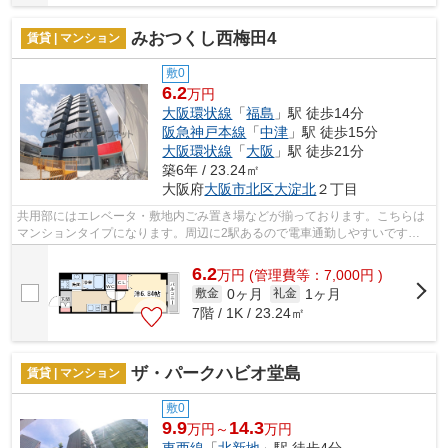
みおつくし西梅田4
賃貸 | マンション
敷0
6.2
万円
大阪環状線
「
福島
」駅 徒歩14分
阪急神戸本線
「
中津
」駅 徒歩15分
大阪環状線
「
大阪
」駅 徒歩21分
築6年 / 23.24㎡
大阪府
大阪市北区
大淀北
２丁目
共用部にはエレベータ・敷地内ごみ置き場などが揃っております。こちらは
マンションタイプになります。周辺に2駅あるので電車通勤しやすいです。
一日の始まりを気持ちよく過ごせる陽当...
6.2
万
円
(管理費等：7,000円 )
0ヶ月
1ヶ月
敷金
礼金
7階 / 1K / 23.24㎡
ザ・パークハビオ堂島
賃貸 | マンション
敷0
9.9
14.3
万円～
万円
東西線
「
北新地
」駅 徒歩4分