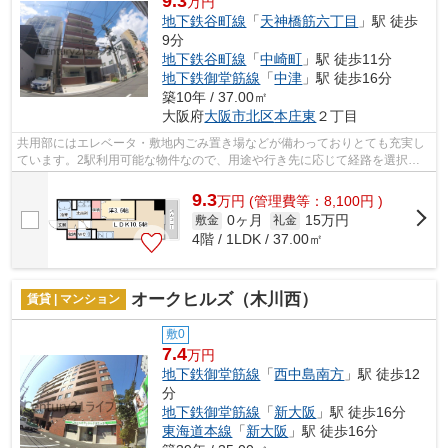
9.3
万円
地下鉄谷町線
「
天神橋筋六丁目
」駅 徒歩
9分
地下鉄谷町線
「
中崎町
」駅 徒歩11分
地下鉄御堂筋線
「
中津
」駅 徒歩16分
築10年 / 37.00㎡
大阪府
大阪市北区
本庄東
２丁目
共用部にはエレベータ・敷地内ごみ置き場などが備わっておりとても充実し
ています。2駅利用可能な物件なので、用途や行き先に応じて経路を選択で
きます。四季折々の風を感じられる通風...
9.3
万
円
(管理費等：8,100円 )
0ヶ月
15万円
敷金
礼金
4階 / 1LDK / 37.00㎡
オークヒルズ（木川西）
賃貸 | マンション
敷0
7.4
万円
地下鉄御堂筋線
「
西中島南方
」駅 徒歩12
分
地下鉄御堂筋線
「
新大阪
」駅 徒歩16分
東海道本線
「
新大阪
」駅 徒歩16分