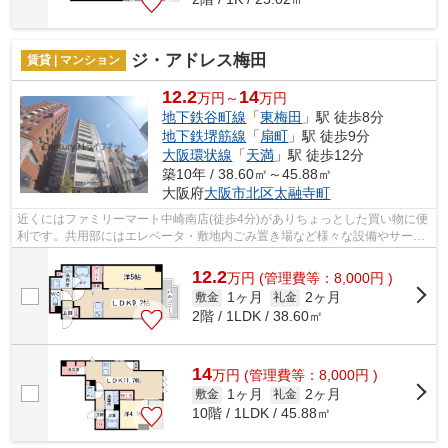
ジ・アドレス梅田
賃貸 | マンション
12.2
14
万円～
万円
地下鉄谷町線
「
東梅田
」駅 徒歩8分
地下鉄堺筋線
「
扇町
」駅 徒歩9分
大阪環状線
「
天満
」駅 徒歩12分
築10年 / 38.60㎡～45.88㎡
大阪府
大阪市北区
太融寺町
近くにはファミリーマート中崎南店(徒歩4分)がありちょっとした買い物に便
利です。共用部にはエレベータ・敷地内ごみ置き場など様々な設備やサービ
スが揃っているので便利です。防犯対...
12.2
万
円
(管理費等：8,000円 )
1ヶ月
2ヶ月
敷金
礼金
2階 / 1LDK / 38.60㎡
14
万
円
(管理費等：8,000円 )
1ヶ月
2ヶ月
敷金
礼金
10階 / 1LDK / 45.88㎡