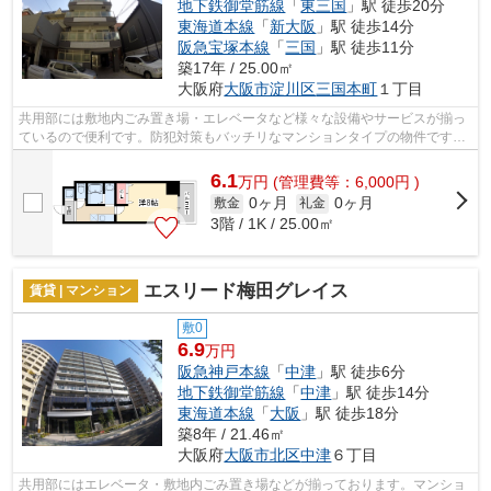
地下鉄御堂筋線
「
東三国
」駅 徒歩20分
東海道本線
「
新大阪
」駅 徒歩14分
阪急宝塚本線
「
三国
」駅 徒歩11分
築17年 / 25.00㎡
大阪府
大阪市淀川区
三国本町
１丁目
共用部には敷地内ごみ置き場・エレベータなど様々な設備やサービスが揃っ
ているので便利です。防犯対策もバッチリなマンションタイプの物件です。
近くに駅が2つあるため、用途や行き先...
6.1
万
円
(管理費等：6,000円 )
0ヶ月
0ヶ月
敷金
礼金
3階 / 1K / 25.00㎡
エスリード梅田グレイス
賃貸 | マンション
敷0
6.9
万円
阪急神戸本線
「
中津
」駅 徒歩6分
地下鉄御堂筋線
「
中津
」駅 徒歩14分
東海道本線
「
大阪
」駅 徒歩18分
築8年 / 21.46㎡
大阪府
大阪市北区
中津
６丁目
共用部にはエレベータ・敷地内ごみ置き場などが揃っております。マンショ