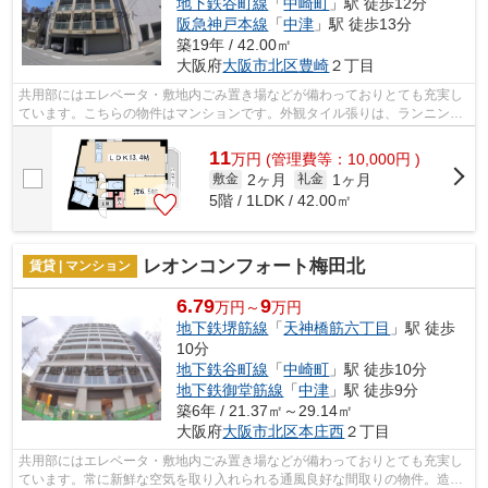
地下鉄谷町線
「
中崎町
」駅 徒歩12分
阪急神戸本線
「
中津
」駅 徒歩13分
築19年 / 42.00㎡
大阪府
大阪市北区
豊崎
２丁目
共用部にはエレベータ・敷地内ごみ置き場などが備わっておりとても充実し
ています。こちらの物件はマンションです。外観タイル張りは、ランニング
コストがあまりかかりません。2駅利用...
11
万
円
(管理費等：10,000円 )
2ヶ月
1ヶ月
敷金
礼金
5階 / 1LDK / 42.00㎡
レオンコンフォート梅田北
賃貸 | マンション
6.79
9
万円～
万円
地下鉄堺筋線
「
天神橋筋六丁目
」駅 徒歩
10分
地下鉄谷町線
「
中崎町
」駅 徒歩10分
地下鉄御堂筋線
「
中津
」駅 徒歩9分
築6年 / 21.37㎡～29.14㎡
大阪府
大阪市北区
本庄西
２丁目
共用部にはエレベータ・敷地内ごみ置き場などが備わっておりとても充実し
ています。常に新鮮な空気を取り入れられる通風良好な間取りの物件。造り