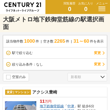
閲覧履歴
お気に入り
メニュー
0
0
大阪メトロ地下鉄御堂筋線の駅選択画
面
1000
2265
31～60
該当物件数
件
空き数
件
件を表示
駅で絞り込む
変更
変更
絞り込み条件：
なし
空室のみ
アクシス豊崎
賃貸 | マンション
11
万円
地下鉄御堂筋線
「
中津
」駅 徒歩6分