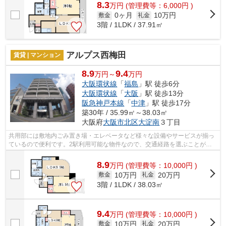
8.3
万
円
(管理費等：6,000円 )
0ヶ月
10万円
敷金
礼金
3階 / 1LDK / 37.91㎡
アルプス西梅田
賃貸 | マンション
8.9
9.4
万円～
万円
大阪環状線
「
福島
」駅 徒歩6分
大阪環状線
「
大阪
」駅 徒歩13分
阪急神戸本線
「
中津
」駅 徒歩17分
築30年 / 35.99㎡～38.03㎡
大阪府
大阪市北区
大淀南
３丁目
共用部には敷地内ごみ置き場・エレベータなど様々な設備やサービスが揃っ
ているので便利です。2駅利用可能な物件なので、交通経路を選ぶことがで
きます。通風良好な物件です。防犯対策...
8.9
万
円
(管理費等：10,000円 )
10万円
20万円
敷金
礼金
3階 / 1LDK / 38.03㎡
9.4
万
円
(管理費等：10,000円 )
10万円
20万円
敷金
礼金