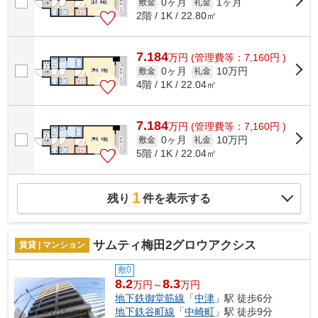
0ヶ月
1ヶ月
敷金
礼金
2階 / 1K / 22.80㎡
7.184
万
円
(管理費等：7,160円 )
0ヶ月
10万円
敷金
礼金
4階 / 1K / 22.04㎡
7.184
万
円
(管理費等：7,160円 )
0ヶ月
10万円
敷金
礼金
5階 / 1K / 22.04㎡
1
残り
件を表示する
サムティ梅田2グロウアクシス
賃貸 | マンション
敷0
8.2
8.3
万円～
万円
地下鉄御堂筋線
「
中津
」駅 徒歩6分
地下鉄谷町線
「
中崎町
」駅 徒歩9分