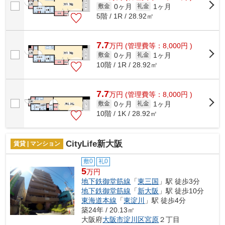
0ヶ月
1ヶ月
敷金
礼金
5階 / 1R / 28.92㎡
7.7
万
円
(管理費等：8,000円 )
0ヶ月
1ヶ月
敷金
礼金
10階 / 1R / 28.92㎡
7.7
万
円
(管理費等：8,000円 )
0ヶ月
1ヶ月
敷金
礼金
10階 / 1K / 28.92㎡
CityLife新大阪
賃貸 | マンション
敷0
礼0
5
万円
地下鉄御堂筋線
「
東三国
」駅 徒歩3分
地下鉄御堂筋線
「
新大阪
」駅 徒歩10分
東海道本線
「
東淀川
」駅 徒歩4分
築24年 / 20.13㎡
大阪府
大阪市淀川区
宮原
２丁目