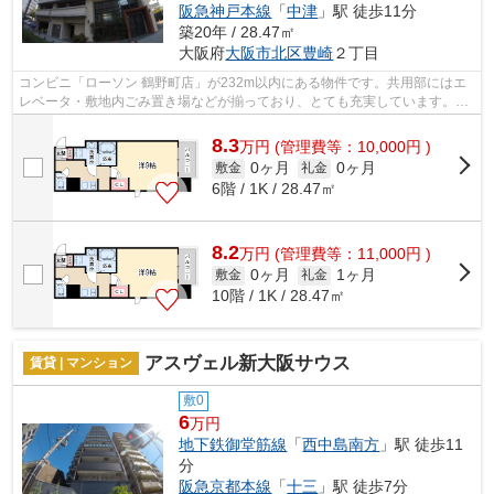
阪急神戸本線
「
中津
」駅 徒歩11分
築20年 / 28.47㎡
大阪府
大阪市北区
豊崎
２丁目
コンビニ「ローソン 鶴野町店」が232m以内にある物件です。共用部にはエ
レベータ・敷地内ごみ置き場などが揃っており、とても充実しています。通
風良好で常に新鮮な空気を送り込むマン...
8.3
万
円
(管理費等：10,000円 )
0ヶ月
0ヶ月
敷金
礼金
6階 / 1K / 28.47㎡
8.2
万
円
(管理費等：11,000円 )
0ヶ月
1ヶ月
敷金
礼金
10階 / 1K / 28.47㎡
アスヴェル新大阪サウス
賃貸 | マンション
敷0
6
万円
地下鉄御堂筋線
「
西中島南方
」駅 徒歩11
分
阪急京都本線
「
十三
」駅 徒歩7分