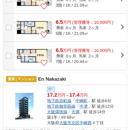
3階 / 1K / 21.09㎡
6.5
万
円
(管理費等：10,000円 )
0ヶ月
2ヶ月
敷金
礼金
5階 / 1K / 21.09㎡
6.5
万
円
(管理費等：10,000円 )
0ヶ月
2ヶ月
敷金
礼金
7階 / 1K / 20.44㎡
En Nakazaki
賃貸 | マンション
敷0
17.2
17.4
万円～
万円
地下鉄谷町線
「
中崎町
」駅 徒歩6分
地下鉄御堂筋線
「
中津
」駅 徒歩12分
大阪環状線
「
天満
」駅 徒歩14分
築1年 / 49.68㎡
大阪府
大阪市北区
中崎西
４丁目