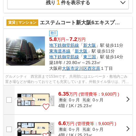
1
残り
件を表示する
エステムコート新大阪6エキスプレイス
賃貸 | マンション
敷0
5.8
7.2
万円～
万円
地下鉄御堂筋線
「
新大阪
」駅 徒歩11分
東海道本線
「
新大阪
」駅 徒歩11分
地下鉄御堂筋線
「
東三国
」駅 徒歩14分
築18年 / 20.80㎡～25.23㎡
大阪府
大阪市淀川区
西宮原
１丁目
グルメシティ 西宮原まで153mです。共用部にはエレベータ・敷地内ごみ
置き場などが備わっておりとても充実しています。外観タイル張りは、汚れ
が付きにくいのでいつまでも綺麗です。...
6.35
万
円
(管理費等：9,600円 )
0ヶ月
0ヶ月
敷金
礼金
4階 / 1K / 25.23㎡
6.6
万
円
(管理費等：9,600円 )
0ヶ月
0ヶ月
敷金
礼金
4階 / 1K / 25.23㎡