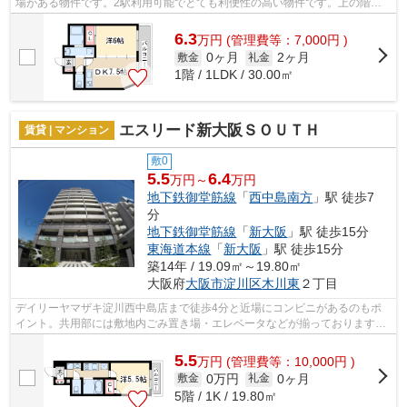
場がある物件です。2駅利用可能でとても利便性の高い物件です。上の階の
人とのトラブルを避けるには上階無しの...
6.3
万
円
(管理費等：7,000円 )
0ヶ月
2ヶ月
敷金
礼金
1階 / 1LDK / 30.00㎡
エスリード新大阪ＳＯＵＴＨ
賃貸 | マンション
敷0
5.5
6.4
万円～
万円
地下鉄御堂筋線
「
西中島南方
」駅 徒歩7
分
地下鉄御堂筋線
「
新大阪
」駅 徒歩15分
東海道本線
「
新大阪
」駅 徒歩15分
築14年 / 19.09㎡～19.80㎡
大阪府
大阪市淀川区
木川東
２丁目
デイリーヤマザキ淀川西中島店まで徒歩4分と近場にコンビニがあるのもポ
イント。共用部には敷地内ごみ置き場・エレベータなどが揃っております。
通風システムが整った、住環境の良い安...
5.5
万
円
(管理費等：10,000円 )
0万円
0ヶ月
敷金
礼金
5階 / 1K / 19.80㎡