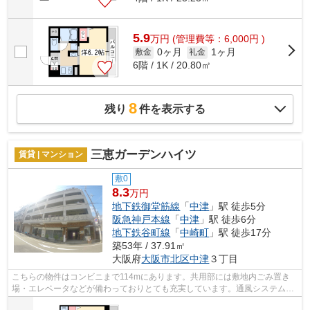
5.9
万
円
(管理費等：6,000円 )
0ヶ月
1ヶ月
敷金
礼金
6階 / 1K / 20.80㎡
8
残り
件を表示する
三恵ガーデンハイツ
賃貸 | マンション
敷0
8.3
万円
地下鉄御堂筋線
「
中津
」駅 徒歩5分
阪急神戸本線
「
中津
」駅 徒歩6分
地下鉄谷町線
「
中崎町
」駅 徒歩17分
築53年 / 37.91㎡
大阪府
大阪市北区
中津
３丁目
こちらの物件はコンビニまで114mにあります。共用部には敷地内ごみ置き
場・エレベータなどが備わっておりとても充実しています。通風システムが
整った換気がしやすい物件です。電車で...