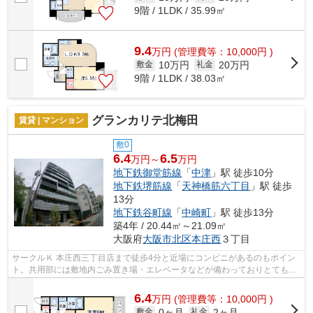
9階 / 1LDK / 35.99㎡
9.4
万
円
(管理費等：10,000円 )
10万円
20万円
敷金
礼金
9階 / 1LDK / 38.03㎡
グランカリテ北梅田
賃貸 | マンション
敷0
6.4
6.5
万円～
万円
地下鉄御堂筋線
「
中津
」駅 徒歩10分
地下鉄堺筋線
「
天神橋筋六丁目
」駅 徒歩
13分
地下鉄谷町線
「
中崎町
」駅 徒歩13分
築4年 / 20.44㎡～21.09㎡
大阪府
大阪市北区
本庄西
３丁目
サークルＫ 本庄西三丁目店まで徒歩4分と近場にコンビニがあるのもポイン
ト。共用部には敷地内ごみ置き場・エレベータなどが備わっておりとても充
実しています。こちらはマンションタ...
6.4
万
円
(管理費等：10,000円 )
0ヶ月
2ヶ月
敷金
礼金