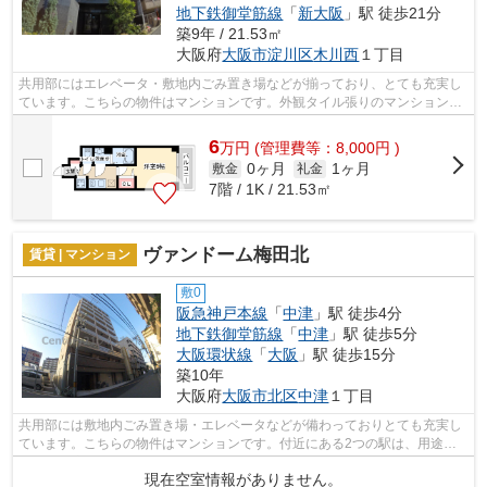
地下鉄御堂筋線
「
新大阪
」駅 徒歩21分
築9年 / 21.53㎡
大阪府
大阪市淀川区
木川西
１丁目
共用部にはエレベータ・敷地内ごみ置き場などが揃っており、とても充実し
ています。こちらの物件はマンションです。外観タイル張りのマンションで
す。2駅利用可能な物件で目的地に応じ...
6
万
円
(管理費等：8,000円 )
0ヶ月
1ヶ月
敷金
礼金
7階 / 1K / 21.53㎡
ヴァンドーム梅田北
賃貸 | マンション
敷0
阪急神戸本線
「
中津
」駅 徒歩4分
地下鉄御堂筋線
「
中津
」駅 徒歩5分
大阪環状線
「
大阪
」駅 徒歩15分
築10年
大阪府
大阪市北区
中津
１丁目
共用部には敷地内ごみ置き場・エレベータなどが備わっておりとても充実し
ています。こちらの物件はマンションです。付近にある2つの駅は、用途や
行き先に応じて使い分けることができま...
現在空室情報がありません。