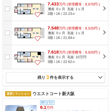
7.433
万
円
(管理費等：8,670円 )
0ヶ月
1ヶ月
敷金
礼金
2階 / 1K / 22.23㎡
7.548
万
円
(管理費等：8,520円 )
0ヶ月
1ヶ月
敷金
礼金
3階 / 1K / 21.84㎡
7.618
万
円
(管理費等：8,820円 )
0ヶ月
10万円
敷金
礼金
3階 / 1K / 22.62㎡
3
残り
件を表示する
ウエストコート新大阪
賃貸 | マンション
敷0
礼0
6.1
万円