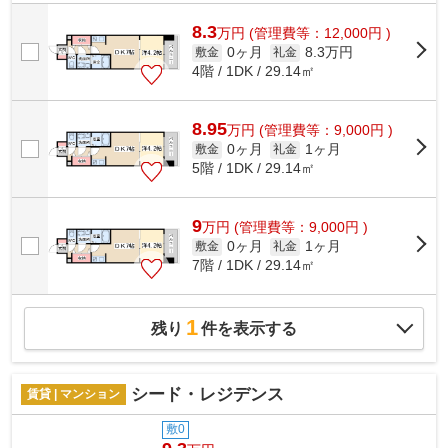
とデザインに関して、自信をもって情...
8.3
万
円
(管理費等：12,000円 )
0ヶ月
8.3万円
敷金
礼金
4階 / 1DK / 29.14㎡
8.95
万
円
(管理費等：9,000円 )
0ヶ月
1ヶ月
敷金
礼金
5階 / 1DK / 29.14㎡
9
万
円
(管理費等：9,000円 )
0ヶ月
1ヶ月
敷金
礼金
7階 / 1DK / 29.14㎡
1
残り
件を表示する
シード・レジデンス
賃貸 | マンション
敷0