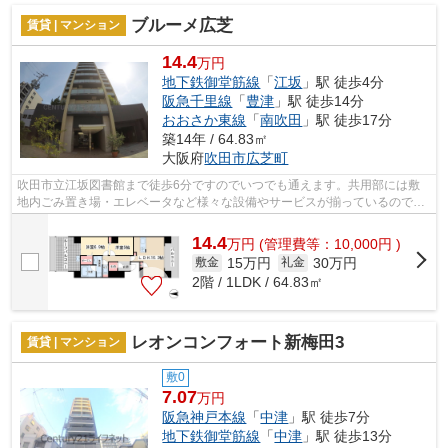
ブルーメ広芝
賃貸 | マンション
14.4
万円
地下鉄御堂筋線
「
江坂
」駅 徒歩4分
阪急千里線
「
豊津
」駅 徒歩14分
おおさか東線
「
南吹田
」駅 徒歩17分
築14年 / 64.83㎡
大阪府
吹田市
広芝町
吹田市立江坂図書館まで徒歩6分ですのでいつでも通えます。共用部には敷
地内ごみ置き場・エレベータなど様々な設備やサービスが揃っているので便
利です。マンションの個性を外観タイル...
14.4
万
円
(管理費等：10,000円 )
15万円
30万円
敷金
礼金
2階 / 1LDK / 64.83㎡
レオンコンフォート新梅田3
賃貸 | マンション
敷0
7.07
万円
阪急神戸本線
「
中津
」駅 徒歩7分
地下鉄御堂筋線
「
中津
」駅 徒歩13分