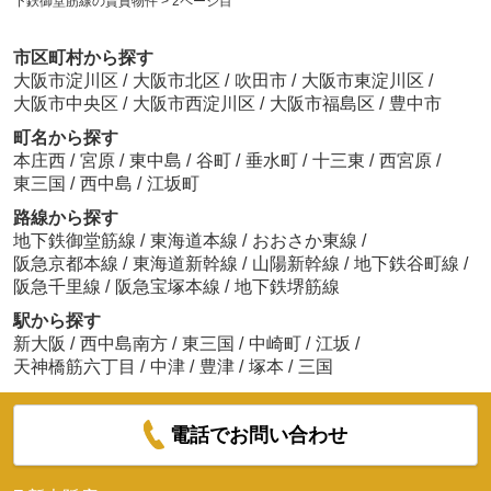
下鉄御堂筋線の賃貸物件
>
2ページ目
市区町村から探す
大阪市淀川区
/
大阪市北区
/
吹田市
/
大阪市東淀川区
/
大阪市中央区
/
大阪市西淀川区
/
大阪市福島区
/
豊中市
町名から探す
本庄西
/
宮原
/
東中島
/
谷町
/
垂水町
/
十三東
/
西宮原
/
東三国
/
西中島
/
江坂町
路線から探す
地下鉄御堂筋線
/
東海道本線
/
おおさか東線
/
阪急京都本線
/
東海道新幹線
/
山陽新幹線
/
地下鉄谷町線
/
阪急千里線
/
阪急宝塚本線
/
地下鉄堺筋線
駅から探す
新大阪
/
西中島南方
/
東三国
/
中崎町
/
江坂
/
天神橋筋六丁目
/
中津
/
豊津
/
塚本
/
三国
電話でお問い合わせ