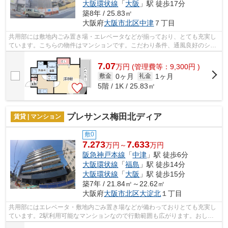
大阪環状線
「
大阪
」駅 徒歩17分
築8年 / 25.83㎡
大阪府
大阪市北区
中津
７丁目
共用部には敷地内ごみ置き場・エレベータなどが揃っており、とても充実し
ています。こちらの物件はマンションです。こだわり条件、通風良好のシン
プルな作りの物件です。気分が落ちた...
7.07
万
円
(管理費等：9,300円 )
0ヶ月
1ヶ月
敷金
礼金
5階 / 1K / 25.83㎡
プレサンス梅田北ディア
賃貸 | マンション
敷0
7.273
7.633
万円～
万円
阪急神戸本線
「
中津
」駅 徒歩6分
大阪環状線
「
福島
」駅 徒歩14分
大阪環状線
「
大阪
」駅 徒歩15分
築7年 / 21.84㎡～22.62㎡
大阪府
大阪市北区
大淀北
１丁目
共用部にはエレベータ・敷地内ごみ置き場などが備わっておりとても充実し
ています。2駅利用可能なマンションなので行動範囲も広がります。おしゃ
れなあなたには、外観タイル張りのマン...