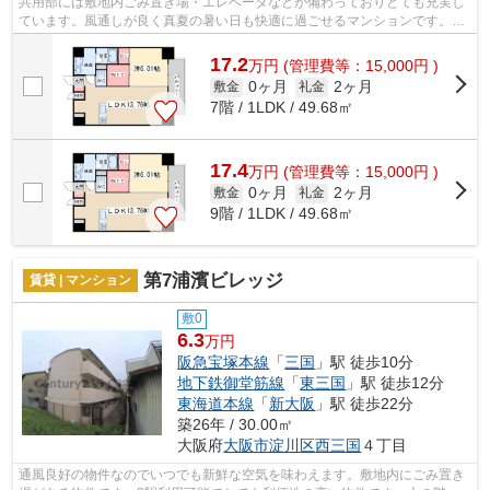
共用部には敷地内ごみ置き場・エレベータなどが備わっておりとても充実し
ています。風通しが良く真夏の暑い日も快適に過ごせるマンションです。造
りとデザインに関して、自信をもって...
17.2
万
円
(管理費等：15,000円 )
0ヶ月
2ヶ月
敷金
礼金
7階 / 1LDK / 49.68㎡
17.4
万
円
(管理費等：15,000円 )
0ヶ月
2ヶ月
敷金
礼金
9階 / 1LDK / 49.68㎡
第7浦濱ビレッジ
賃貸 | マンション
敷0
6.3
万円
阪急宝塚本線
「
三国
」駅 徒歩10分
地下鉄御堂筋線
「
東三国
」駅 徒歩12分
東海道本線
「
新大阪
」駅 徒歩22分
築26年 / 30.00㎡
大阪府
大阪市淀川区
西三国
４丁目
通風良好の物件なのでいつでも新鮮な空気を味わえます。敷地内にごみ置き