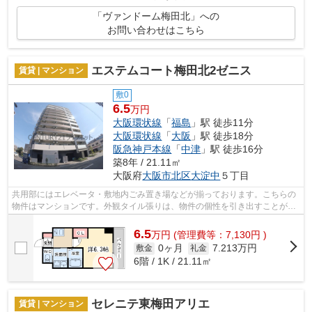
「ヴァンドーム梅田北」への
お問い合わせはこちら
エステムコート梅田北2ゼニス
賃貸 | マンション
敷0
6.5
万円
大阪環状線
「
福島
」駅 徒歩11分
大阪環状線
「
大阪
」駅 徒歩18分
阪急神戸本線
「
中津
」駅 徒歩16分
築8年 / 21.11㎡
大阪府
大阪市北区
大淀中
５丁目
共用部にはエレベータ・敷地内ごみ置き場などが揃っております。こちらの
物件はマンションです。外観タイル張りは、物件の個性を引き出すことがで
きます。物件の周辺に駅が2つあり、よ...
6.5
万
円
(管理費等：7,130円 )
0ヶ月
7.213万円
敷金
礼金
6階 / 1K / 21.11㎡
セレニテ東梅田アリエ
賃貸 | マンション