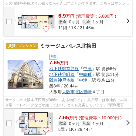
ンの個性を外観タイル張りなら引き出すことができます。こちらはマンショ
ンタイプになります。通風良好で常に...
6.9
万
円
(管理費等：5,000円 )
0ヶ月
1ヶ月
敷金
礼金
11階 / 1K / 21.46㎡
ミラージュパレス北梅田
賃貸 | マンション
敷0
7.65
万円
地下鉄御堂筋線
「
中津
」駅 徒歩6分
地下鉄谷町線
「
中崎町
」駅 徒歩11分
阪急神戸本線
「
中津
」駅 徒歩12分
築8年 / 26.44㎡
大阪府
大阪市北区
豊崎
４丁目
サークルＫ大阪本庄西店が366mにある物件です。共用部には敷地内ごみ置
き場・エレベータなどが揃っており、とても充実しています。2駅利用可能
な利便性の高い物件です。外壁にはタイル...
7.65
万
円
(管理費等：10,000円 )
0ヶ月
1ヶ月
敷金
礼金
5階 / 1K / 26.44㎡