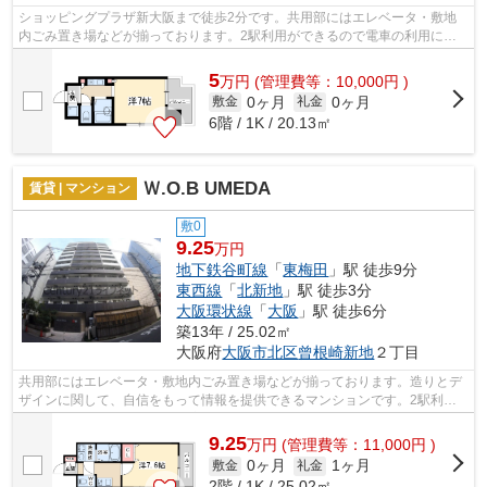
ショッピングプラザ新大阪まで徒歩2分です。共用部にはエレベータ・敷地
内ごみ置き場などが揃っております。2駅利用ができるので電車の利用に役
立つマンションです。こちらはマンショ...
5
万
円
(管理費等：10,000円 )
0ヶ月
0ヶ月
敷金
礼金
6階 / 1K / 20.13㎡
Ｗ.O.B UMEDA
賃貸 | マンション
敷0
9.25
万円
地下鉄谷町線
「
東梅田
」駅 徒歩9分
東西線
「
北新地
」駅 徒歩3分
大阪環状線
「
大阪
」駅 徒歩6分
築13年 / 25.02㎡
大阪府
大阪市北区
曾根崎新地
２丁目
共用部にはエレベータ・敷地内ごみ置き場などが揃っております。造りとデ
ザインに関して、自信をもって情報を提供できるマンションです。2駅利用
できる場所にあり、行き先に応じて乗車...
9.25
万
円
(管理費等：11,000円 )
0ヶ月
1ヶ月
敷金
礼金
2階 / 1K / 25.02㎡