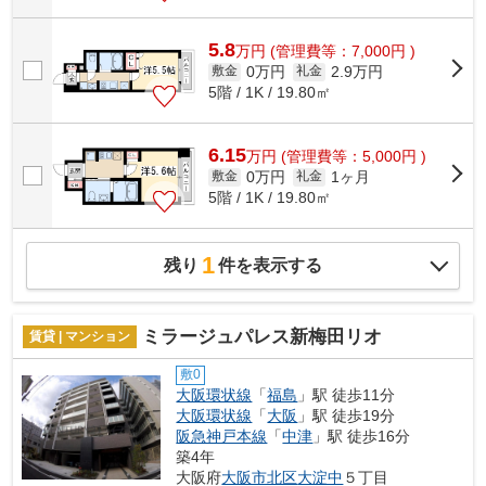
5.8
万
円
(管理費等：7,000円 )
0万円
2.9万円
敷金
礼金
5階 / 1K / 19.80㎡
6.15
万
円
(管理費等：5,000円 )
0万円
1ヶ月
敷金
礼金
5階 / 1K / 19.80㎡
1
残り
件を表示する
ミラージュパレス新梅田リオ
賃貸 | マンション
敷0
大阪環状線
「
福島
」駅 徒歩11分
大阪環状線
「
大阪
」駅 徒歩19分
阪急神戸本線
「
中津
」駅 徒歩16分
築4年
大阪府
大阪市北区
大淀中
５丁目