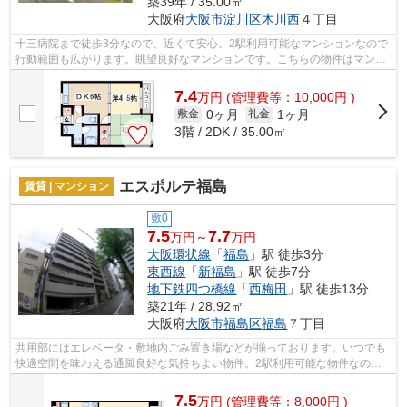
築39年 / 35.00㎡
大阪府
大阪市淀川区
木川西
４丁目
十三病院まで徒歩3分なので、近くて安心。2駅利用可能なマンションなので
行動範囲も広がります。眺望良好なマンションです。こちらの物件はマンシ
ョンです。当社スタッフが地域の賃貸...
7.4
万
円
(管理費等：10,000円 )
0ヶ月
1ヶ月
敷金
礼金
3階 / 2DK / 35.00㎡
エスポルテ福島
賃貸 | マンション
敷0
7.5
7.7
万円～
万円
大阪環状線
「
福島
」駅 徒歩3分
東西線
「
新福島
」駅 徒歩7分
地下鉄四つ橋線
「
西梅田
」駅 徒歩13分
築21年 / 28.92㎡
大阪府
大阪市福島区
福島
７丁目
共用部にはエレベータ・敷地内ごみ置き場などが揃っております。いつでも
快適空間を味わえる通風良好な気持ちよい物件。2駅利用可能な物件なので
行動範囲も広がります。タイルが張られ...
7.5
万
円
(管理費等：8,000円 )