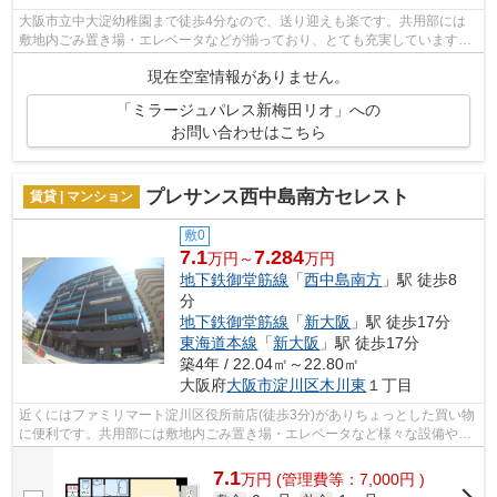
大阪市立中大淀幼稚園まで徒歩4分なので、送り迎えも楽です。共用部には
敷地内ごみ置き場・エレベータなどが揃っており、とても充実しています。
きれいな外観を簡単に保つことができる...
現在空室情報がありません。
「ミラージュパレス新梅田リオ」への
お問い合わせはこちら
プレサンス西中島南方セレスト
賃貸 | マンション
敷0
7.1
7.284
万円～
万円
地下鉄御堂筋線
「
西中島南方
」駅 徒歩8
分
地下鉄御堂筋線
「
新大阪
」駅 徒歩17分
東海道本線
「
新大阪
」駅 徒歩17分
築4年 / 22.04㎡～22.80㎡
大阪府
大阪市淀川区
木川東
１丁目
近くにはファミリマート淀川区役所前店(徒歩3分)がありちょっとした買い物
に便利です。共用部には敷地内ごみ置き場・エレベータなど様々な設備やサ
ービスが揃っているので便利です。こ...
7.1
万
円
(管理費等：7,000円 )