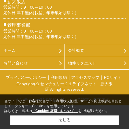
■
新大阪店
営業時間：9：00～19：00
定休日:年中無休(お盆、年末年始は除く）
■
管理事業部
営業時間：9：00～19：00
定休日:年中無休(お盆、年末年始は除く）
ホーム
会社概要
お問い合わせ
物件リクエスト
プライバシーポリシー
利用規約
アクセスマップ
PCサイト
Copyright(c) センチュリー２１ライフネット 新大阪
店 All rights reserved.
センチュリー21の加盟店は、すべて独立・自営です。
当サイトでは、お客様の当サイト利用状況把握、サービス向上検討を目的と
して、クッキー（Cookie）を使用しています。
詳しくは、当社の
「Cookieの取扱いについて」
をご確認ください。
閉じる