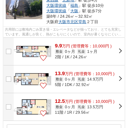
大阪環状線
「
福島
」駅 徒歩10分
大阪環状線
「
大阪
」駅 徒歩7分
築8年 / 24.26㎡～32.92㎡
大阪府
大阪市北区
堂島
２丁目
共用部には敷地内ごみ置き場・エレベータなどが揃っており、とても充実し
ています。風通しが良く、熱がこもりにくいので、室内が暑くなりにくいで
す。近くに駅が2つあるため、用途や行...
9.9
万
円
(管理費等：10,000円 )
0ヶ月
1ヶ月
敷金
礼金
2階 / 1K / 24.26㎡
13.9
万
円
(管理費等：10,000円 )
0ヶ月
14.9万円
敷金
礼金
5階 / 1DK / 32.92㎡
12.5
万
円
(管理費等：10,000円 )
0ヶ月
13.5万円
敷金
礼金
11階 / 1R / 29.56㎡