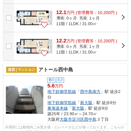
12.1
万
円
(管理費等：10,200円 )
0ヶ月
1ヶ月
敷金
礼金
11階 / 1LDK / 31.00㎡
12.2
万
円
(管理費等：10,200円 )
0ヶ月
1ヶ月
敷金
礼金
11階 / 1LDK / 31.00㎡
アトール西中島
賃貸 | マンション
敷0
礼0
5.6
万円
地下鉄御堂筋線
「
西中島南方
」駅 徒歩2
分
地下鉄御堂筋線
「
新大阪
」駅 徒歩9分
東海道本線
「
新大阪
」駅 徒歩9分
築25年 / 23.90㎡～24.70㎡
大阪府
大阪市淀川区
西中島
３丁目
共用部には敷地内ごみ置き場・エレベータなどが揃っております。こちらの