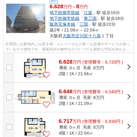
敷0
6.628
8
万円～
万円
地下鉄御堂筋線
「
江坂
」駅 徒歩16分
地下鉄御堂筋線
「
東三国
」駅 徒歩18分
阪急宝塚本線
「
三国
」駅 徒歩22分
築2年 / 21.09㎡～22.04㎡
大阪府
大阪市淀川区
十八条
１丁目
共用部には敷地内ごみ置き場・エレベータなど様々な設備やサービスが揃っ
ているので便利です。通風良好の物件なのでいつでも新鮮な空気を味わえま
す。満足できる素敵な外観タイル張り...
6.628
万
円
(管理費等：6,720円 )
0ヶ月
8万円
敷金
礼金
2階 / 1K / 21.66㎡
6.646
万
円
(管理費等：6,540円 )
0ヶ月
8万円
敷金
礼金
2階 / 1K / 21.09㎡
6.717
万
円
(管理費等：6,830円 )
0ヶ月
8万円
敷金
礼金
4階 / 1K / 22.04㎡