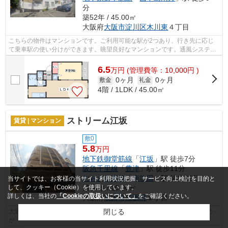
分
築52年 / 45.00㎡
大阪府
大阪市淀川区
木川東
４丁目
こちらの物件はマンションです。ご利用可能な駅が2つあり、行き先に応じ
て乗車駅の使い分けができます。眺望良好なマンションです。通風システム
が整った、住環境の良い安心のマンショ...
6.5
万
円
(管理費等：10,000円 )
0ヶ月
0ヶ月
敷金
礼金
4階 / 1LDK / 45.00㎡
ストリーム江坂
賃貸 | マンション
敷0
5.8
万円
地下鉄御堂筋線
「
江坂
」駅 徒歩7分
阪急千里線
「
豊津
」駅 徒歩11分
おおさか東線
「
南吹田
」駅 徒歩25分
当サイトでは、お客様の当サイト利用状況把握、サービス向上検討を目的と
築24年 / 20.00㎡
して、クッキー（Cookie）を使用しています。
詳しくは、当社の
「Cookieの取扱いについて」
をご確認ください。
大阪府
吹田市
江坂町
１丁目
大阪メトロ 江坂駅から徒歩約7分 初めての一人暮らしにいかがでしょう
閉じる
か