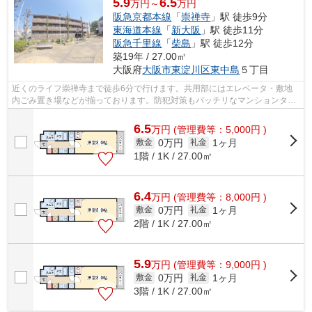
5.9
6.5
万円～
万円
阪急京都本線
「
崇禅寺
」駅 徒歩9分
東海道本線
「
新大阪
」駅 徒歩11分
阪急千里線
「
柴島
」駅 徒歩12分
築19年 / 27.00㎡
大阪府
大阪市東淀川区
東中島
５丁目
近くのライフ崇禅寺まで徒歩6分で行けます。共用部にはエレベータ・敷地
内ごみ置き場などが揃っております。防犯対策もバッチリなマンションタイ
プの物件です。日頃から電車をよく利用...
6.5
万
円
(管理費等：5,000円 )
0万円
1ヶ月
敷金
礼金
1階 / 1K / 27.00㎡
6.4
万
円
(管理費等：8,000円 )
0万円
1ヶ月
敷金
礼金
2階 / 1K / 27.00㎡
5.9
万
円
(管理費等：9,000円 )
0万円
1ヶ月
敷金
礼金
3階 / 1K / 27.00㎡