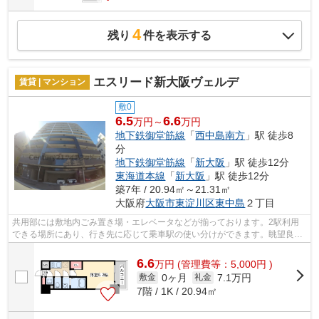
4
残り
件を表示する
エスリード新大阪ヴェルデ
賃貸 | マンション
敷0
6.5
6.6
万円～
万円
地下鉄御堂筋線
「
西中島南方
」駅 徒歩8
分
地下鉄御堂筋線
「
新大阪
」駅 徒歩12分
東海道本線
「
新大阪
」駅 徒歩12分
築7年 / 20.94㎡～21.31㎡
大阪府
大阪市東淀川区
東中島
２丁目
共用部には敷地内ごみ置き場・エレベータなどが揃っております。2駅利用
できる場所にあり、行き先に応じて乗車駅の使い分けができます。眺望良好
なマンションで魅力的です。こちらの物...
6.6
万
円
(管理費等：5,000円 )
0ヶ月
7.1万円
敷金
礼金
7階 / 1K / 20.94㎡