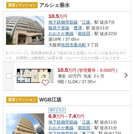
アルシェ垂水
賃貸 | マンション
10.5
万円
地下鉄御堂筋線
「
江坂
」駅 徒歩7分
阪急千里線
「
豊津
」駅 徒歩11分
おおさか東線
「
南吹田
」駅 徒歩22分
築18年 / 37.00㎡
大阪府
吹田市
垂水町
３丁目
セブンイレブン 吹田垂水町店まで徒歩1分と近場にコンビニがあるのもポイ
ント。共用部には敷地内ごみ置き場・エレベータなどが揃っております。こ
ちらの物件はマンションです。眺望良...
10.5
万
円
(管理費等：9,000円 )
10万円
2ヶ月
敷金
礼金
9階 / 1LDK / 37.00㎡
WGB江坂
賃貸 | マンション
敷0
礼0
6.9
7.4
万円～
万円
地下鉄御堂筋線
「
江坂
」駅 徒歩11分
おおさか東線
「
南吹田
」駅 徒歩11分
地下鉄御堂筋線
「
東三国
」駅 徒歩17分