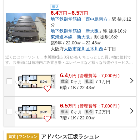
敷0
6.4
6.5
万円～
万円
地下鉄御堂筋線
「
西中島南方
」駅 徒歩12
分
地下鉄御堂筋線
「
新大阪
」駅 徒歩16分
東海道本線
「
新大阪
」駅 徒歩16分
築9年 / 22.00㎡～22.43㎡
大阪府
大阪市淀川区
木川西
４丁目
近くにはローソン Ｌ＿木川西(徒歩3分)がありちょっとした買い物に便利で
す。共用部には敷地内ごみ置き場・エレベータなど様々な設備やサービスが
揃っているので便利です。利用可能な...
6.4
万
円
(管理費等：7,000円 )
0ヶ月
7.1万円
敷金
礼金
6階 / 1K / 22.43㎡
6.5
万
円
(管理費等：7,000円 )
0ヶ月
7.2万円
敷金
礼金
7階 / 1K / 22.00㎡
アドバンス江坂ラシュレ
賃貸 | マンション