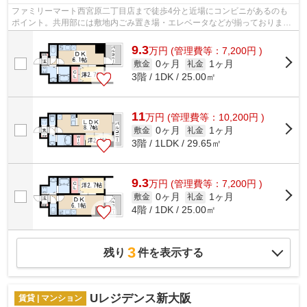
ファミリーマート西宮原二丁目店まで徒歩4分と近場にコンビニがあるのも
ポイント。共用部には敷地内ごみ置き場・エレベータなどが揃っておりま
す。魅力的で眺望良好な場所です。こちら...
9.3
万
円
(管理費等：7,200円 )
0ヶ月
1ヶ月
敷金
礼金
3階 / 1DK / 25.00㎡
11
万
円
(管理費等：10,200円 )
0ヶ月
1ヶ月
敷金
礼金
3階 / 1LDK / 29.65㎡
9.3
万
円
(管理費等：7,200円 )
0ヶ月
1ヶ月
敷金
礼金
4階 / 1DK / 25.00㎡
3
残り
件を表示する
Uレジデンス新大阪
賃貸 | マンション