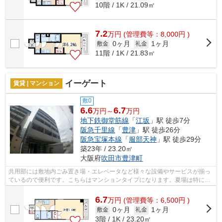
10階 / 1K / 21.09㎡
7.2
万
円
(管理費等：8,000円 )
0ヶ月
1ヶ月
敷金
礼金
11階 / 1K / 21.83㎡
イーゲート
賃貸 | マンション
敷0
6.6
6.7
万円～
万円
地下鉄御堂筋線
「
江坂
」駅 徒歩7分
阪急千里線
「
豊津
」駅 徒歩26分
阪急宝塚本線
「
服部天神
」駅 徒歩29分
築23年 / 23.20㎡
大阪府
吹田市
豊津町
共用部には敷地内ごみ置き場・エレベータなど様々な設備やサービスが揃っ
ているので便利です。こちらはマンションタイプになります。夏場は特に涼
しい通風良好な環境の良い快適空間を...
6.7
万
円
(管理費等：6,500円 )
0ヶ月
1ヶ月
敷金
礼金
3階 / 1K / 23.20㎡