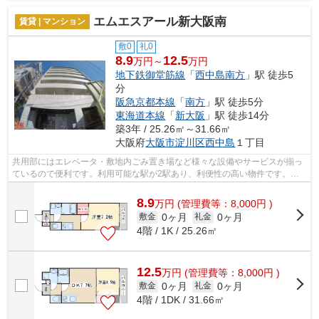
エムエスアール新大阪南
賃貸 | マンション
敷0
礼0
8.9
12.5
万円～
万円
地下鉄御堂筋線
「
西中島南方
」駅 徒歩5
分
阪急京都本線
「
南方
」駅 徒歩5分
東海道本線
「
新大阪
」駅 徒歩14分
築3年 / 25.26㎡～31.66㎡
大阪府
大阪市淀川区
西中島
１丁目
共用部にはエレベータ・敷地内ごみ置き場など様々な設備やサービスが揃っ
ているので便利です。利用可能な駅が2駅あり、利便性の高い物件です。良
好な眺望で癒されてみませんか。風通し...
8.9
万
円
(管理費等：8,000円 )
0ヶ月
0ヶ月
敷金
礼金
4階 / 1K / 25.26㎡
12.5
万
円
(管理費等：8,000円 )
0ヶ月
0ヶ月
敷金
礼金
4階 / 1DK / 31.66㎡