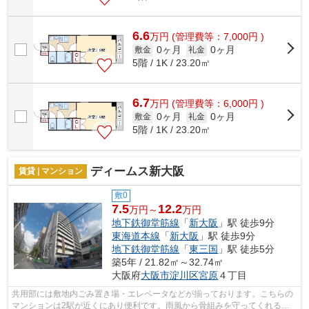
6.6
万
円
(管理費等：7,000円 )
0ヶ月
0ヶ月
敷金
礼金
5階 / 1K / 23.20㎡
6.7
万
円
(管理費等：6,000円 )
0ヶ月
0ヶ月
敷金
礼金
5階 / 1K / 23.20㎡
ディームス新大阪
賃貸 | マンション
敷0
7.5
12.2
万円～
万円
地下鉄御堂筋線
「
新大阪
」駅 徒歩9分
東海道本線
「
新大阪
」駅 徒歩9分
地下鉄御堂筋線
「
東三国
」駅 徒歩5分
築5年 / 21.82㎡～32.74㎡
大阪府
大阪市淀川区
宮原
４丁目
共用部には敷地内ごみ置き場・エレベータなどが揃っております。こちらの
マンションは2駅が近くにあり便利です。雨風から骨組みを守ってくれるの