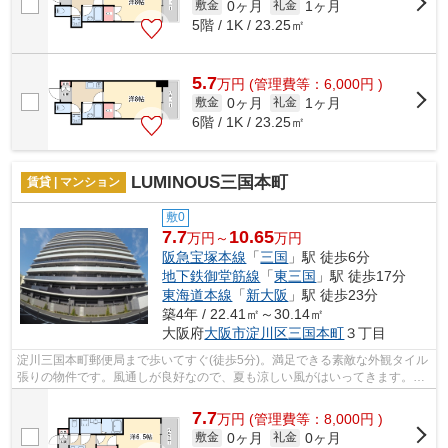
0ヶ月
1ヶ月
敷金
礼金
5階 / 1K / 23.25㎡
5.7
万
円
(管理費等：6,000円 )
0ヶ月
1ヶ月
敷金
礼金
6階 / 1K / 23.25㎡
LUMINOUS三国本町
賃貸 | マンション
敷0
7.7
10.65
万円～
万円
阪急宝塚本線
「
三国
」駅 徒歩6分
地下鉄御堂筋線
「
東三国
」駅 徒歩17分
東海道本線
「
新大阪
」駅 徒歩23分
築4年 / 22.41㎡～30.14㎡
大阪府
大阪市淀川区
三国本町
３丁目
淀川三国本町郵便局まで歩いてすぐ(徒歩5分)。満足できる素敵な外観タイル
張りの物件です。風通しが良好なので、夏も涼しい風がはいってきます。眺
望良好な物件で魅力的です。できるだ...
7.7
万
円
(管理費等：8,000円 )
0ヶ月
0ヶ月
敷金
礼金