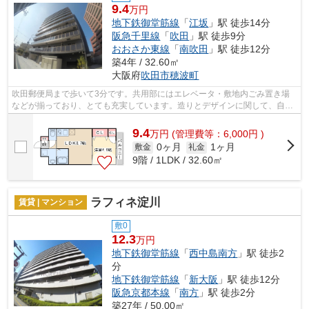
9.4
万円
地下鉄御堂筋線
「
江坂
」駅 徒歩14分
阪急千里線
「
吹田
」駅 徒歩9分
おおさか東線
「
南吹田
」駅 徒歩12分
築4年 / 32.60㎡
大阪府
吹田市
穂波町
吹田郵便局まで歩いて3分です。共用部にはエレベータ・敷地内ごみ置き場
などが揃っており、とても充実しています。造りとデザインに関して、自信
をもって情報を提供できるマンションで...
9.4
万
円
(管理費等：6,000円 )
0ヶ月
1ヶ月
敷金
礼金
9階 / 1LDK / 32.60㎡
ラフィネ淀川
賃貸 | マンション
敷0
12.3
万円
地下鉄御堂筋線
「
西中島南方
」駅 徒歩2
分
地下鉄御堂筋線
「
新大阪
」駅 徒歩12分
阪急京都本線
「
南方
」駅 徒歩2分
築27年 / 50.00㎡