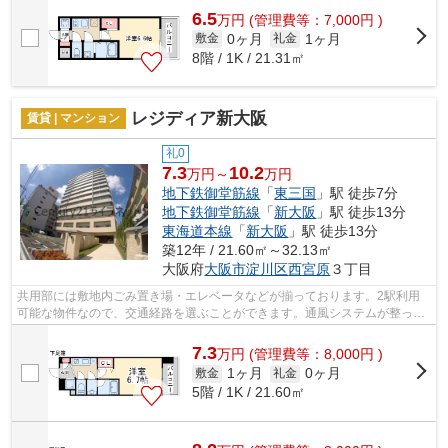
6.5
万
円
(管理費等：7,000円 )
0ヶ月
1ヶ月
敷金
礼金
8階 / 1K / 21.31㎡
レジディア新大阪
賃貸 | マンション
礼0
7.3
10.2
万円～
万円
地下鉄御堂筋線
「
東三国
」駅 徒歩7分
地下鉄御堂筋線
「
新大阪
」駅 徒歩13分
東海道本線
「
新大阪
」駅 徒歩13分
築12年 / 21.60㎡～32.13㎡
大阪府
大阪市淀川区
西宮原
３丁目
共用部には敷地内ごみ置き場・エレベータなどが揃っております。2駅利用
可能な物件なので、交通経路を選ぶことができます。通風システムが整っ
た、住環境の良い安心のマンションです。...
7.3
万
円
(管理費等：8,000円 )
1ヶ月
0ヶ月
敷金
礼金
5階 / 1K / 21.60㎡