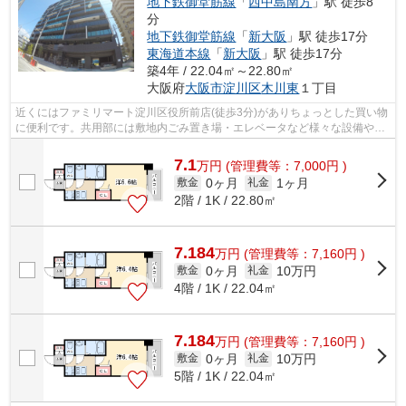
地下鉄御堂筋線
「
西中島南方
」駅 徒歩8
分
地下鉄御堂筋線
「
新大阪
」駅 徒歩17分
東海道本線
「
新大阪
」駅 徒歩17分
築4年 / 22.04㎡～22.80㎡
大阪府
大阪市淀川区
木川東
１丁目
近くにはファミリマート淀川区役所前店(徒歩3分)がありちょっとした買い物
に便利です。共用部には敷地内ごみ置き場・エレベータなど様々な設備やサ
ービスが揃っているので便利です。こ...
7.1
万
円
(管理費等：7,000円 )
0ヶ月
1ヶ月
敷金
礼金
2階 / 1K / 22.80㎡
7.184
万
円
(管理費等：7,160円 )
0ヶ月
10万円
敷金
礼金
4階 / 1K / 22.04㎡
7.184
万
円
(管理費等：7,160円 )
0ヶ月
10万円
敷金
礼金
5階 / 1K / 22.04㎡