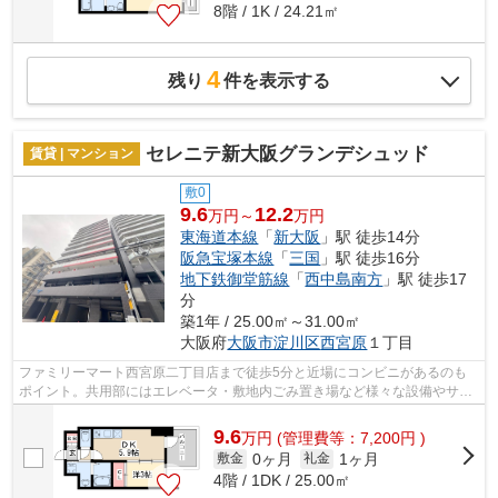
8階 / 1K / 24.21㎡
4
残り
件を表示する
セレニテ新大阪グランデシュッド
賃貸 | マンション
敷0
9.6
12.2
万円～
万円
東海道本線
「
新大阪
」駅 徒歩14分
阪急宝塚本線
「
三国
」駅 徒歩16分
地下鉄御堂筋線
「
西中島南方
」駅 徒歩17
分
築1年 / 25.00㎡～31.00㎡
大阪府
大阪市淀川区
西宮原
１丁目
ファミリーマート西宮原二丁目店まで徒歩5分と近場にコンビニがあるのも
ポイント。共用部にはエレベータ・敷地内ごみ置き場など様々な設備やサー
ビスが揃っているので便利です。マンシ...
9.6
万
円
(管理費等：7,200円 )
0ヶ月
1ヶ月
敷金
礼金
4階 / 1DK / 25.00㎡