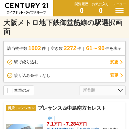
閲覧履歴
お気に入り
メニュー
0
0
大阪メトロ地下鉄御堂筋線の駅選択画
面
1002
2272
61～90
該当物件数
件
空き数
件
件を表示
駅で絞り込む
変更
変更
絞り込み条件：
なし
空室のみ
プレサンス西中島南方セレスト
賃貸 | マンション
敷0
7.1
7.284
万円～
万円