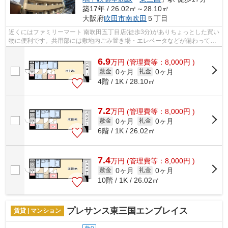
築17年 / 26.02㎡～28.10㎡
大阪府
吹田市
南吹田
５丁目
近くにはファミリーマート 南吹田五丁目店(徒歩3分)がありちょっとした買い
物に便利です。共用部には敷地内ごみ置き場・エレベータなどが備わってお
りとても充実しています。外観タイ...
6.9
万
円
(管理費等：8,000円 )
0ヶ月
0ヶ月
敷金
礼金
4階 / 1K / 28.10㎡
7.2
万
円
(管理費等：8,000円 )
0ヶ月
0ヶ月
敷金
礼金
6階 / 1K / 26.02㎡
7.4
万
円
(管理費等：8,000円 )
0ヶ月
0ヶ月
敷金
礼金
10階 / 1K / 26.02㎡
プレサンス東三国エンブレイス
賃貸 | マンション