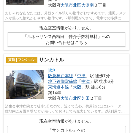
大阪府
大阪市北区
大淀南
３丁目
おしゃれなあなたには、外観タイル張りの物件がおすすめです。通風システ
ムが整った換気がしやすい物件です。2駅利用ができて、電車での移動に役
立つ物件です。こちらの物件はマンショ...
現在空室情報がありません。
「ルネッサンス西梅田 仲介手数料無料」への
お問い合わせはこちら
サンカトル
賃貸 | マンション
敷0
阪急神戸本線
「
中津
」駅 徒歩7分
地下鉄御堂筋線
「
中津
」駅 徒歩6分
東海道本線
「
大阪
」駅 徒歩8分
築14年
大阪府
大阪市北区
芝田
２丁目
済生会中津病院まで徒歩5分なので、近くて安心。共用部にはエレベータ・
敷地内ごみ置き場などが備わっておりとても充実しています。2駅利用でき
る場所にあり、行き先に合わせて使い分...
現在空室情報がありません。
「サンカトル」への