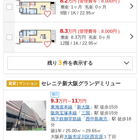
8.2
万
円
(管理費等：8,000円 )
1ヶ月
0ヶ月
敷金
礼金
9階 / 1K / 22.95㎡
8.3
万
円
(管理費等：8,000円 )
8.3万円
0ヶ月
敷金
礼金
12階 / 1K / 22.95㎡
3
残り
件を表示する
セレニテ新大阪グランデミリュー
賃貸 | マンション
敷0
9.3
11
万円～
万円
東海道本線
「
新大阪
」駅 徒歩15分
阪急宝塚本線
「
三国
」駅 徒歩15分
地下鉄御堂筋線
「
西中島南方
」駅 徒歩18
分
築1年 / 25.00㎡～29.65㎡
大阪府
大阪市淀川区
西宮原
１丁目