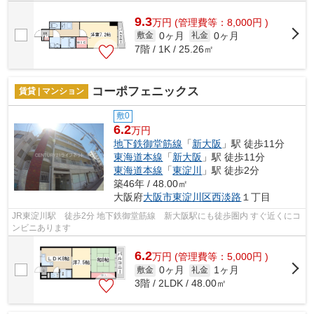
9.3
万
円
(管理費等：8,000円 )
0ヶ月
0ヶ月
敷金
礼金
7階 / 1K / 25.26㎡
コーポフェニックス
賃貸 | マンション
敷0
6.2
万円
地下鉄御堂筋線
「
新大阪
」駅 徒歩11分
東海道本線
「
新大阪
」駅 徒歩11分
東海道本線
「
東淀川
」駅 徒歩2分
築46年 / 48.00㎡
大阪府
大阪市東淀川区
西淡路
１丁目
JR東淀川駅 徒歩2分 地下鉄御堂筋線 新大阪駅にも徒歩圏内 すぐ近くにコ
ンビニあります
6.2
万
円
(管理費等：5,000円 )
0ヶ月
1ヶ月
敷金
礼金
3階 / 2LDK / 48.00㎡