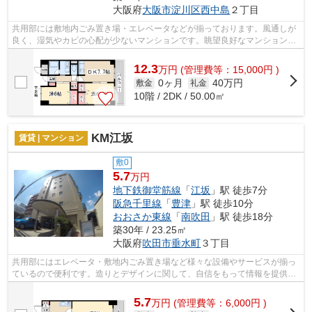
大阪府
大阪市淀川区
西中島
２丁目
共用部には敷地内ごみ置き場・エレベータなどが揃っております。風通しが
良く、湿気やカビの心配が少ないマンションです。眺望良好なマンションで
す。こちらの物件はマンションです。...
12.3
万
円
(管理費等：15,000円 )
0ヶ月
40万円
敷金
礼金
10階 / 2DK / 50.00㎡
KM江坂
賃貸 | マンション
敷0
5.7
万円
地下鉄御堂筋線
「
江坂
」駅 徒歩7分
阪急千里線
「
豊津
」駅 徒歩10分
おおさか東線
「
南吹田
」駅 徒歩18分
築30年 / 23.25㎡
大阪府
吹田市
垂水町
３丁目
共用部にはエレベータ・敷地内ごみ置き場など様々な設備やサービスが揃っ
ているので便利です。造りとデザインに関して、自信をもって情報を提供で
きるマンションです。風通しの良い物...
5.7
万
円
(管理費等：6,000円 )