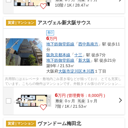
10階 / 1K / 28.47㎡
アスヴェル新大阪サウス
賃貸 | マンション
敷0
6
万円
地下鉄御堂筋線
「
西中島南方
」駅 徒歩11
分
阪急京都本線
「
十三
」駅 徒歩7分
地下鉄御堂筋線
「
新大阪
」駅 徒歩21分
築9年 / 21.53㎡
大阪府
大阪市淀川区
木川西
１丁目
共用部にはエレベータ・敷地内ごみ置き場などが揃っており、とても充実し
ています。こちらの物件はマンションです。外観タイル張りのマンションで
す。2駅利用可能な物件で目的地に応じ...
6
万
円
(管理費等：8,000円 )
0ヶ月
1ヶ月
敷金
礼金
7階 / 1K / 21.53㎡
ヴァンドーム梅田北
賃貸 | マンション