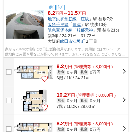
敷0
礼0
8.2
11.5
万円～
万円
地下鉄御堂筋線
「
江坂
」駅 徒歩7分
阪急千里線
「
豊津
」駅 徒歩13分
阪急宝塚本線
「
服部天神
」駅 徒歩21分
築3年 / 24.21㎡～31.72㎡
大阪府
吹田市
江坂町
２丁目
家から234mの場所に吹田江坂郵便局があります。共用部にはエレベータ・
敷地内ごみ置き場などが揃っております。おしゃれなあなたにピッタリな外
観タイル張りのマンションです。通風良...
8.2
万
円
(管理費等：8,000円 )
0ヶ月
0万円
敷金
礼金
6階 / 1K / 24.21㎡
10.2
万
円
(管理費等：8,000円 )
0ヶ月
0ヶ月
敷金
礼金
7階 / 1LDK / 29.03㎡
8.2
万
円
(管理費等：8,000円 )
0ヶ月
0万円
敷金
礼金