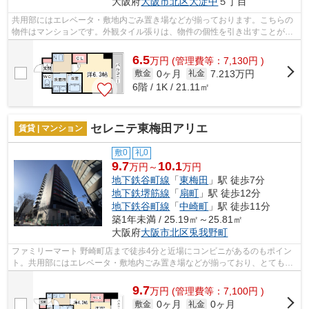
大阪府
大阪市北区
大淀中
５丁目
共用部にはエレベータ・敷地内ごみ置き場などが揃っております。こちらの
物件はマンションです。外観タイル張りは、物件の個性を引き出すことがで
きます。物件の周辺に駅が2つあり、よ...
6.5
万
円
(管理費等：7,130円 )
0ヶ月
7.213万円
敷金
礼金
6階 / 1K / 21.11㎡
セレニテ東梅田アリエ
賃貸 | マンション
敷0
礼0
9.7
10.1
万円～
万円
地下鉄谷町線
「
東梅田
」駅 徒歩7分
地下鉄堺筋線
「
扇町
」駅 徒歩12分
地下鉄谷町線
「
中崎町
」駅 徒歩11分
築1年未満 / 25.19㎡～25.81㎡
大阪府
大阪市北区
兎我野町
ファミリーマート 野崎町店まで徒歩4分と近場にコンビニがあるのもポイン
ト。共用部にはエレベータ・敷地内ごみ置き場などが揃っており、とても充
実しています。こちらの物件はマンシ...
9.7
万
円
(管理費等：7,100円 )
0ヶ月
0ヶ月
敷金
礼金