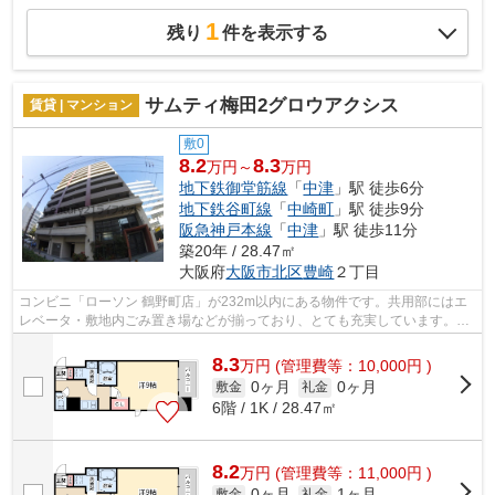
1
残り
件を表示する
サムティ梅田2グロウアクシス
賃貸 | マンション
敷0
8.2
8.3
万円～
万円
地下鉄御堂筋線
「
中津
」駅 徒歩6分
地下鉄谷町線
「
中崎町
」駅 徒歩9分
阪急神戸本線
「
中津
」駅 徒歩11分
築20年 / 28.47㎡
大阪府
大阪市北区
豊崎
２丁目
コンビニ「ローソン 鶴野町店」が232m以内にある物件です。共用部にはエ
レベータ・敷地内ごみ置き場などが揃っており、とても充実しています。通
風良好で常に新鮮な空気を送り込むマン...
8.3
万
円
(管理費等：10,000円 )
0ヶ月
0ヶ月
敷金
礼金
6階 / 1K / 28.47㎡
8.2
万
円
(管理費等：11,000円 )
0ヶ月
1ヶ月
敷金
礼金