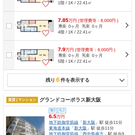
1階 / 1K / 22.41㎡
7.85
万
円
(管理費等：8,000円 )
0ヶ月
0ヶ月
敷金
礼金
4階 / 1K / 22.41㎡
7.9
万
円
(管理費等：8,000円 )
0ヶ月
0ヶ月
敷金
礼金
5階 / 1K / 22.41㎡
6
残り
件を表示する
グランドコーポラス新大阪
賃貸 | マンション
敷0
礼0
6.5
万円
地下鉄御堂筋線
「
新大阪
」駅 徒歩11分
東海道本線
「
新大阪
」駅 徒歩11分
地下鉄御堂筋線
「
西中島南方
」駅 徒歩9