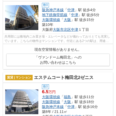
敷0
阪急神戸本線
「
中津
」駅 徒歩4分
地下鉄御堂筋線
「
中津
」駅 徒歩5分
大阪環状線
「
大阪
」駅 徒歩15分
築10年
大阪府
大阪市北区
中津
１丁目
共用部には敷地内ごみ置き場・エレベータなどが備わっておりとても充実し
ています。こちらの物件はマンションです。付近にある2つの駅は、用途や
行き先に応じて使い分けることができま...
現在空室情報がありません。
「ヴァンドーム梅田北」への
お問い合わせはこちら
エステムコート梅田北2ゼニス
賃貸 | マンション
敷0
6.5
万円
大阪環状線
「
福島
」駅 徒歩11分
大阪環状線
「
大阪
」駅 徒歩18分
阪急神戸本線
「
中津
」駅 徒歩16分
築8年 / 21.11㎡