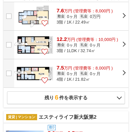
が、外観タイル張りです。通風良好なマ...
7.6
万
円
(管理費等：8,000円 )
0ヶ月
0万円
敷金
礼金
3階 / 1K / 22.49㎡
12.2
万
円
(管理費等：10,000円 )
0ヶ月
0ヶ月
敷金
礼金
3階 / 1LDK / 32.74㎡
7.5
万
円
(管理費等：8,000円 )
0ヶ月
0ヶ月
敷金
礼金
4階 / 1K / 21.82㎡
6
残り
件を表示する
エスティライフ新大阪第2
賃貸 | マンション
敷0