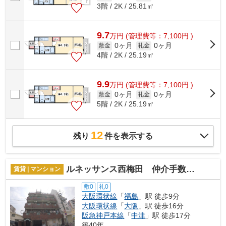
3階 / 2K / 25.81㎡
9.7
万
円
(管理費等：7,100円 )
0ヶ月
0ヶ月
敷金
礼金
4階 / 2K / 25.19㎡
9.9
万
円
(管理費等：7,100円 )
0ヶ月
0ヶ月
敷金
礼金
5階 / 2K / 25.19㎡
12
残り
件を表示する
ルネッサンス西梅田 仲介手数料無料
賃貸 | マンション
敷0
礼0
大阪環状線
「
福島
」駅 徒歩9分
大阪環状線
「
大阪
」駅 徒歩16分
阪急神戸本線
「
中津
」駅 徒歩17分
築40年