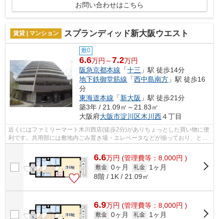
お問い合わせはこちら
スプランディッド新大阪ウエスト
賃貸 | マンション
敷0
6.6
7.2
万円～
万円
阪急京都本線
「
十三
」駅 徒歩14分
地下鉄御堂筋線
「
西中島南方
」駅 徒歩16
分
東海道本線
「
新大阪
」駅 徒歩21分
築3年 / 21.09㎡～21.83㎡
大阪府
大阪市淀川区
木川西
４丁目
近くにはファミリーマート木川西店(徒歩2分)がありちょっとした買い物に便
利です。共用部には敷地内ごみ置き場・エレベータなどが揃っており、とて
も充実しています。2駅利用可能なア...
6.6
万
円
(管理費等：8,000円 )
0ヶ月
1ヶ月
敷金
礼金
8階 / 1K / 21.09㎡
6.9
万
円
(管理費等：8,000円 )
0ヶ月
1ヶ月
敷金
礼金