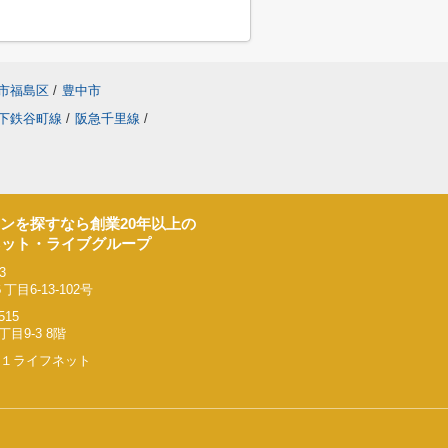
市福島区
/
豊中市
下鉄谷町線
/
阪急千里線
/
ンを探すなら創業20年以上の
ネット・ライブグループ
3
6-13-102号
515
9-3 8階
リー２１ライフネット