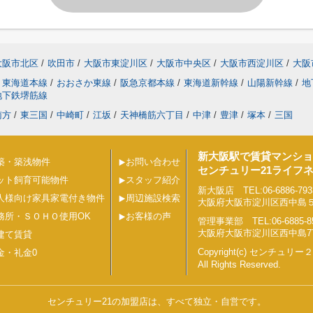
大阪市北区
/
吹田市
/
大阪市東淀川区
/
大阪市中央区
/
大阪市西淀川区
/
大阪
東海道本線
/
おおさか東線
/
阪急京都本線
/
東海道新幹線
/
山陽新幹線
/
地
地下鉄堺筋線
南方
/
東三国
/
中崎町
/
江坂
/
天神橋筋六丁目
/
中津
/
豊津
/
塚本
/
三国
新大阪駅で賃貸マンショ
築・築浅物件
お問い合わせ
センチュリー21ライフ
ット飼育可能物件
スタッフ紹介
新大阪店 TEL:06-6886-793
人様向け家具家電付き物件
周辺施設検索
大阪府大阪市淀川区西中島５丁目
務所・ＳＯＨＯ使用OK
お客様の声
管理事業部 TEL:06-6885-8
大阪府大阪市淀川区西中島7丁目
建て賃貸
Copyright(c) センチュ
金・礼金0
All Rights Reserved.
センチュリー21の加盟店は、すべて独立・自営です。