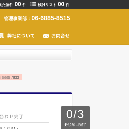
00
00
見た物件
件
検討リスト
件
06-6885-8515
管理事業部：
86-7933
0
/
3
必須項目完了
せください