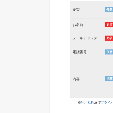
要望
任意
お名前
必須
メールアドレス
必須
電話番号
任意
任意
内容
※
利用規約
及び
プライ