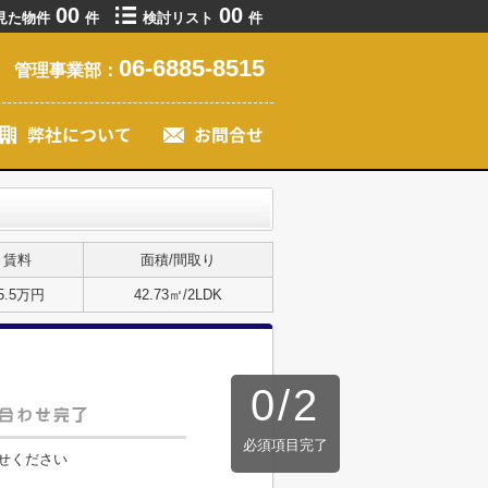
00
00
見た物件
件
検討リスト
件
06-6885-8515
管理事業部：
賃料
面積/間取り
5.5万円
42.73㎡/2LDK
0
/
2
必須項目完了
せください