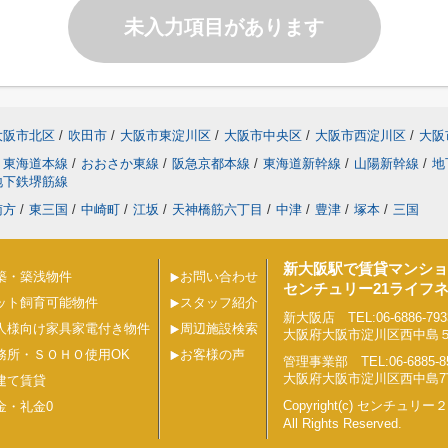
未入力項目があります
大阪市北区
/
吹田市
/
大阪市東淀川区
/
大阪市中央区
/
大阪市西淀川区
/
大阪
東海道本線
/
おおさか東線
/
阪急京都本線
/
東海道新幹線
/
山陽新幹線
/
地
地下鉄堺筋線
南方
/
東三国
/
中崎町
/
江坂
/
天神橋筋六丁目
/
中津
/
豊津
/
塚本
/
三国
新大阪駅で賃貸マンショ
築・築浅物件
お問い合わせ
センチュリー21ライフ
ット飼育可能物件
スタッフ紹介
新大阪店 TEL:06-6886-793
人様向け家具家電付き物件
周辺施設検索
大阪府大阪市淀川区西中島５丁目
務所・ＳＯＨＯ使用OK
お客様の声
管理事業部 TEL:06-6885-8
大阪府大阪市淀川区西中島7丁目
建て賃貸
Copyright(c) センチュ
金・礼金0
All Rights Reserved.