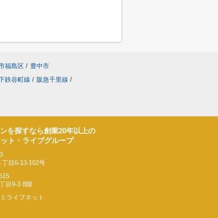
市福島区
/
豊中市
下鉄谷町線
/
阪急千里線
/
ンを探すなら創業20年以上の
ネット・ライブグループ
3
6-13-102号
515
9-3 8階
リー２１ライフネット