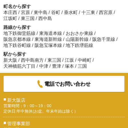
町名から探す
本庄西
/
宮原
/
東中島
/
谷町
/
垂水町
/
十三東
/
西宮原
/
江坂町
/
東三国
/
西中島
路線から探す
地下鉄御堂筋線
/
東海道本線
/
おおさか東線
/
阪急京都本線
/
東海道新幹線
/
山陽新幹線
/
阪急千里線
/
地下鉄谷町線
/
阪急宝塚本線
/
地下鉄堺筋線
駅から探す
新大阪
/
西中島南方
/
東三国
/
江坂
/
中崎町
/
天神橋筋六丁目
/
中津
/
豊津
/
塚本
/
三国
電話でお問い合わせ
■
新大阪店
営業時間：9：00～19：00
定休日:年中無休(お盆、年末年始は除く）
■
管理事業部