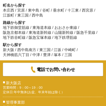
町名から探す
本庄西
/
宮原
/
東中島
/
谷町
/
垂水町
/
十三東
/
西宮原
/
江坂町
/
東三国
/
西中島
路線から探す
地下鉄御堂筋線
/
東海道本線
/
おおさか東線
/
阪急京都本線
/
東海道新幹線
/
山陽新幹線
/
阪急千里線
/
地下鉄谷町線
/
阪急宝塚本線
/
地下鉄堺筋線
駅から探す
新大阪
/
西中島南方
/
東三国
/
江坂
/
中崎町
/
天神橋筋六丁目
/
中津
/
豊津
/
塚本
/
三国
電話でお問い合わせ
■
新大阪店
営業時間：9：00～19：00
定休日:年中無休(お盆、年末年始は除く）
■
管理事業部