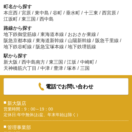
町名から探す
本庄西
/
宮原
/
東中島
/
谷町
/
垂水町
/
十三東
/
西宮原
/
江坂町
/
東三国
/
西中島
路線から探す
地下鉄御堂筋線
/
東海道本線
/
おおさか東線
/
阪急京都本線
/
東海道新幹線
/
山陽新幹線
/
阪急千里線
/
地下鉄谷町線
/
阪急宝塚本線
/
地下鉄堺筋線
駅から探す
新大阪
/
西中島南方
/
東三国
/
江坂
/
中崎町
/
天神橋筋六丁目
/
中津
/
豊津
/
塚本
/
三国
電話でお問い合わせ
■
新大阪店
営業時間：9：00～19：00
定休日:年中無休(お盆、年末年始は除く）
■
管理事業部