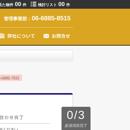
00
00
見た物件
件
検討リスト
件
06-6885-8515
管理事業部：
86-7933
0
/
3
必須項目完了
せください