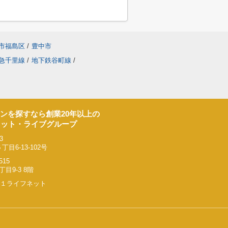
市福島区
/
豊中市
急千里線
/
地下鉄谷町線
/
ンを探すなら創業20年以上の
ネット・ライブグループ
3
6-13-102号
515
9-3 8階
リー２１ライフネット