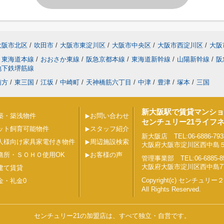
大阪市北区
/
吹田市
/
大阪市東淀川区
/
大阪市中央区
/
大阪市西淀川区
/
大阪
東海道本線
/
おおさか東線
/
阪急京都本線
/
東海道新幹線
/
山陽新幹線
/
阪
地下鉄堺筋線
南方
/
東三国
/
江坂
/
中崎町
/
天神橋筋六丁目
/
中津
/
豊津
/
塚本
/
三国
新大阪駅で賃貸マンショ
築・築浅物件
お問い合わせ
センチュリー21ライフ
ット飼育可能物件
スタッフ紹介
新大阪店 TEL:06-6886-793
人様向け家具家電付き物件
周辺施設検索
大阪府大阪市淀川区西中島５丁目
務所・ＳＯＨＯ使用OK
お客様の声
管理事業部 TEL:06-6885-8
大阪府大阪市淀川区西中島7丁目
建て賃貸
Copyright(c) センチュ
金・礼金0
All Rights Reserved.
センチュリー21の加盟店は、すべて独立・自営です。