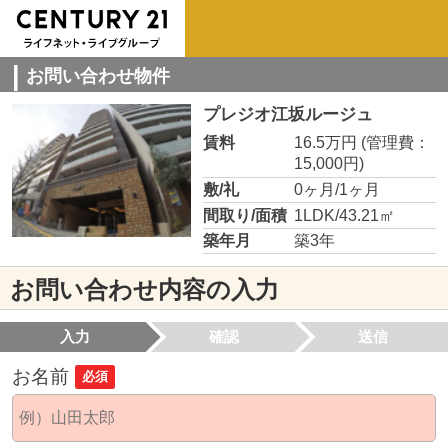
お問い合わせ物件
プレジオ江坂ルージュ
賃料
16.5万円
(管理費：
15,000円)
敷/礼
0ヶ月/1ヶ月
間取り/面積
1LDK/43.21㎡
築年月
築3年
お問い合わせ内容の入力
入力
確認
送信
お名前
必須