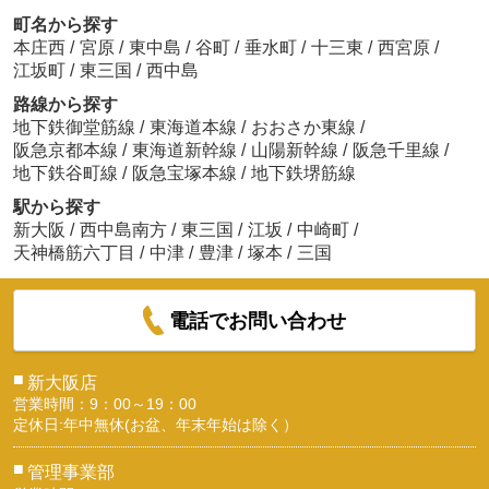
町名から探す
本庄西
/
宮原
/
東中島
/
谷町
/
垂水町
/
十三東
/
西宮原
/
江坂町
/
東三国
/
西中島
路線から探す
地下鉄御堂筋線
/
東海道本線
/
おおさか東線
/
阪急京都本線
/
東海道新幹線
/
山陽新幹線
/
阪急千里線
/
地下鉄谷町線
/
阪急宝塚本線
/
地下鉄堺筋線
駅から探す
新大阪
/
西中島南方
/
東三国
/
江坂
/
中崎町
/
天神橋筋六丁目
/
中津
/
豊津
/
塚本
/
三国
電話でお問い合わせ
■
新大阪店
営業時間：9：00～19：00
定休日:年中無休(お盆、年末年始は除く）
■
管理事業部