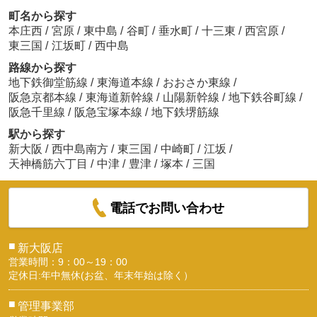
町名から探す
本庄西
/
宮原
/
東中島
/
谷町
/
垂水町
/
十三東
/
西宮原
/
東三国
/
江坂町
/
西中島
路線から探す
地下鉄御堂筋線
/
東海道本線
/
おおさか東線
/
阪急京都本線
/
東海道新幹線
/
山陽新幹線
/
地下鉄谷町線
/
阪急千里線
/
阪急宝塚本線
/
地下鉄堺筋線
駅から探す
新大阪
/
西中島南方
/
東三国
/
中崎町
/
江坂
/
天神橋筋六丁目
/
中津
/
豊津
/
塚本
/
三国
電話でお問い合わせ
■
新大阪店
営業時間：9：00～19：00
定休日:年中無休(お盆、年末年始は除く）
■
管理事業部