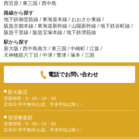
西宮原
/
東三国
/
西中島
路線から探す
地下鉄御堂筋線
/
東海道本線
/
おおさか東線
/
阪急京都本線
/
東海道新幹線
/
山陽新幹線
/
地下鉄谷町線
/
阪急千里線
/
阪急宝塚本線
/
地下鉄堺筋線
駅から探す
新大阪
/
西中島南方
/
東三国
/
中崎町
/
江坂
/
天神橋筋六丁目
/
中津
/
豊津
/
塚本
/
三国
電話でお問い合わせ
■
新大阪店
営業時間：9：00～19：00
定休日:年中無休(お盆、年末年始は除く）
■
管理事業部
営業時間：9：00～19：00
定休日:年中無休(お盆、年末年始は除く）