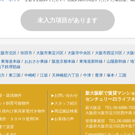
未入力項目があります
大阪市北区
/
吹田市
/
大阪市東淀川区
/
大阪市中央区
/
大阪市西淀川区
/
大阪
東海道本線
/
おおさか東線
/
阪急京都本線
/
東海道新幹線
/
山陽新幹線
/
地
地下鉄堺筋線
南方
/
東三国
/
中崎町
/
江坂
/
天神橋筋六丁目
/
中津
/
豊津
/
塚本
/
三国
新大阪駅で賃貸マンショ
築・築浅物件
お問い合わせ
センチュリー21ライフ
ット飼育可能物件
スタッフ紹介
新大阪店 TEL:06-6886-793
人様向け家具家電付き物件
周辺施設検索
大阪府大阪市淀川区西中島５丁目
務所・ＳＯＨＯ使用OK
お客様の声
管理事業部 TEL:06-6885-8
大阪府大阪市淀川区西中島7丁目
建て賃貸
Copyright(c) センチュ
金・礼金0