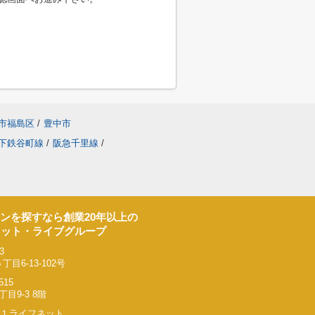
市福島区
/
豊中市
下鉄谷町線
/
阪急千里線
/
ンを探すなら創業20年以上の
ネット・ライブグループ
3
6-13-102号
515
9-3 8階
リー２１ライフネット