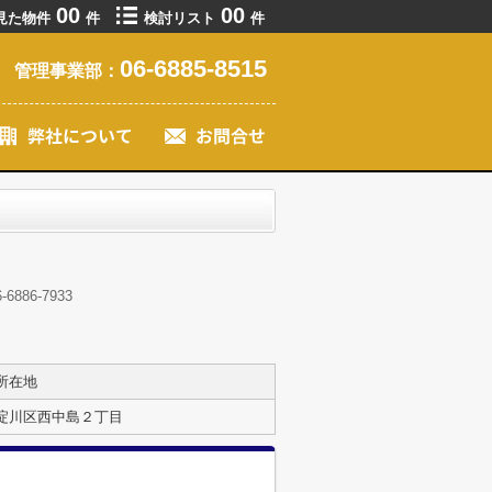
00
00
見た物件
件
検討リスト
件
06-6885-8515
管理事業部：
86-7933
所在地
淀川区西中島２丁目