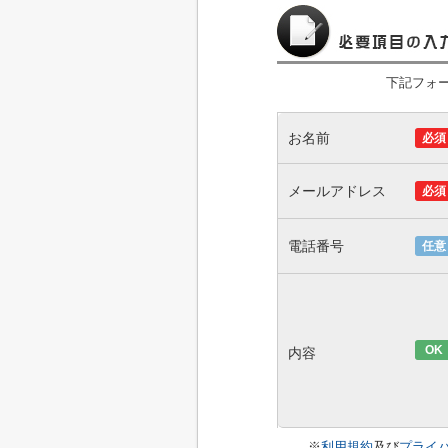
下記フォ
お名前
必須
メールアドレス
必須
電話番号
任意
OK
内容
※
利用規約
及び
プライ