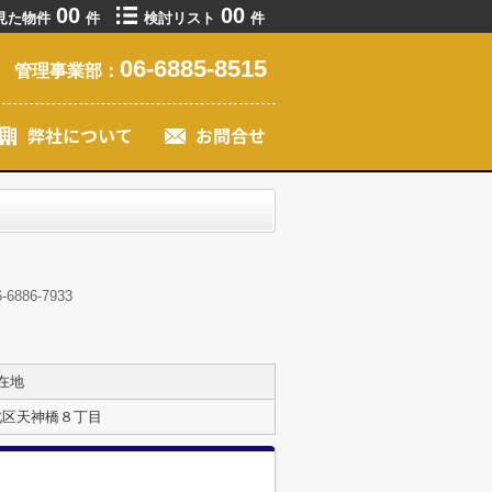
00
00
見た物件
件
検討リスト
件
06-6885-8515
管理事業部：
86-7933
在地
北区天神橋８丁目