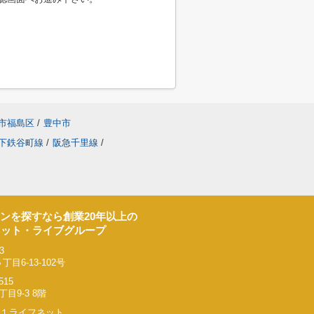
市福島区
/
豊中市
下鉄谷町線
/
阪急千里線
/
ンを探すなら創業20年以上の
ネット・ライブグループ
3
6-13-102号
515
9-3 8階
リー２１ライフネット