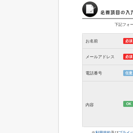
下記フォ
お名前
必須
メールアドレス
必須
電話番号
任意
OK
内容
※
利用規約
及び
プライ