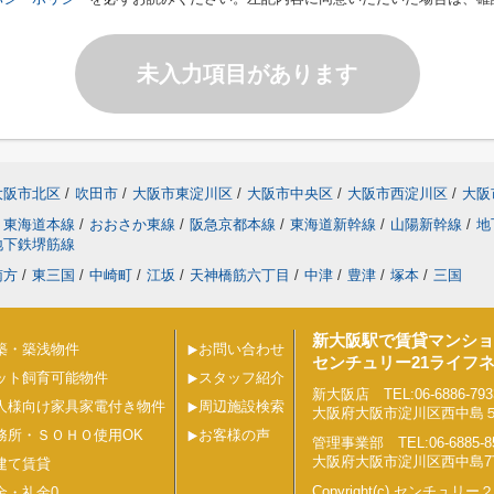
未入力項目があります
大阪市北区
/
吹田市
/
大阪市東淀川区
/
大阪市中央区
/
大阪市西淀川区
/
大阪
東海道本線
/
おおさか東線
/
阪急京都本線
/
東海道新幹線
/
山陽新幹線
/
地
地下鉄堺筋線
南方
/
東三国
/
中崎町
/
江坂
/
天神橋筋六丁目
/
中津
/
豊津
/
塚本
/
三国
新大阪駅で賃貸マンショ
築・築浅物件
お問い合わせ
センチュリー21ライフ
ット飼育可能物件
スタッフ紹介
新大阪店 TEL:06-6886-793
人様向け家具家電付き物件
周辺施設検索
大阪府大阪市淀川区西中島５丁目
務所・ＳＯＨＯ使用OK
お客様の声
管理事業部 TEL:06-6885-8
大阪府大阪市淀川区西中島7丁目
建て賃貸
Copyright(c) センチュ
金・礼金0