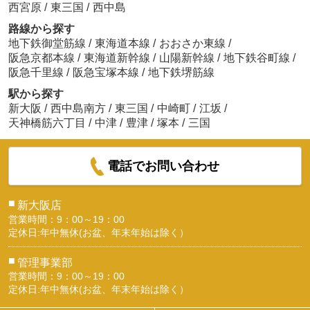
西宮原
/
東三国
/
西中島
路線から探す
地下鉄御堂筋線
/
東海道本線
/
おおさか東線
/
阪急京都本線
/
東海道新幹線
/
山陽新幹線
/
地下鉄谷町線
/
阪急千里線
/
阪急宝塚本線
/
地下鉄堺筋線
駅から探す
新大阪
/
西中島南方
/
東三国
/
中崎町
/
江坂
/
天神橋筋六丁目
/
中津
/
豊津
/
塚本
/
三国
電話でお問い合わせ
■
新大阪店
営業時間：9：00～19：00
定休日:年中無休(お盆、年末年始は除く）
■
管理事業部
営業時間：9：00～19：00
定休日:年中無休(お盆、年末年始は除く）