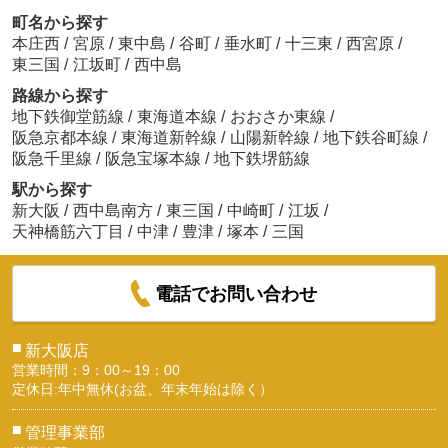
町名から探す
本庄西
/
宮原
/
東中島
/
谷町
/
垂水町
/
十三東
/
西宮原
/
東三国
/
江坂町
/
西中島
路線から探す
地下鉄御堂筋線
/
東海道本線
/
おおさか東線
/
阪急京都本線
/
東海道新幹線
/
山陽新幹線
/
地下鉄谷町線
/
阪急千里線
/
阪急宝塚本線
/
地下鉄堺筋線
駅から探す
新大阪
/
西中島南方
/
東三国
/
中崎町
/
江坂
/
天神橋筋六丁目
/
中津
/
豊津
/
塚本
/
三国
電話でお問い合わせ
■
新大阪店
営業時間：9：00～19：00
定休日:年中無休(お盆、年末年始は除く）
■
管理事業部