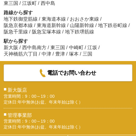
東三国
/
江坂町
/
西中島
路線から探す
地下鉄御堂筋線
/
東海道本線
/
おおさか東線
/
阪急京都本線
/
東海道新幹線
/
山陽新幹線
/
地下鉄谷町線
/
阪急千里線
/
阪急宝塚本線
/
地下鉄堺筋線
駅から探す
新大阪
/
西中島南方
/
東三国
/
中崎町
/
江坂
/
天神橋筋六丁目
/
中津
/
豊津
/
塚本
/
三国
電話でお問い合わせ
■
新大阪店
営業時間：9：00～19：00
定休日:年中無休(お盆、年末年始は除く）
■
管理事業部
営業時間：9：00～19：00
定休日:年中無休(お盆、年末年始は除く）