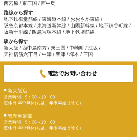
西宮原
/
東三国
/
西中島
路線から探す
地下鉄御堂筋線
/
東海道本線
/
おおさか東線
/
阪急京都本線
/
東海道新幹線
/
山陽新幹線
/
地下鉄谷町線
/
阪急千里線
/
阪急宝塚本線
/
地下鉄堺筋線
駅から探す
新大阪
/
西中島南方
/
東三国
/
中崎町
/
江坂
/
天神橋筋六丁目
/
中津
/
豊津
/
塚本
/
三国
電話でお問い合わせ
■
新大阪店
営業時間：9：00～19：00
定休日:年中無休(お盆、年末年始は除く）
■
管理事業部
営業時間：9：00～19：00
定休日:年中無休(お盆、年末年始は除く）