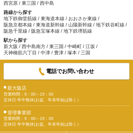
西宮原
/
東三国
/
西中島
路線から探す
地下鉄御堂筋線
/
東海道本線
/
おおさか東線
/
阪急京都本線
/
東海道新幹線
/
山陽新幹線
/
地下鉄谷町線
/
阪急千里線
/
阪急宝塚本線
/
地下鉄堺筋線
駅から探す
新大阪
/
西中島南方
/
東三国
/
中崎町
/
江坂
/
天神橋筋六丁目
/
中津
/
豊津
/
塚本
/
三国
電話でお問い合わせ
■
新大阪店
営業時間：9：00～19：00
定休日:年中無休(お盆、年末年始は除く）
■
管理事業部
営業時間：9：00～19：00
定休日:年中無休(お盆、年末年始は除く）