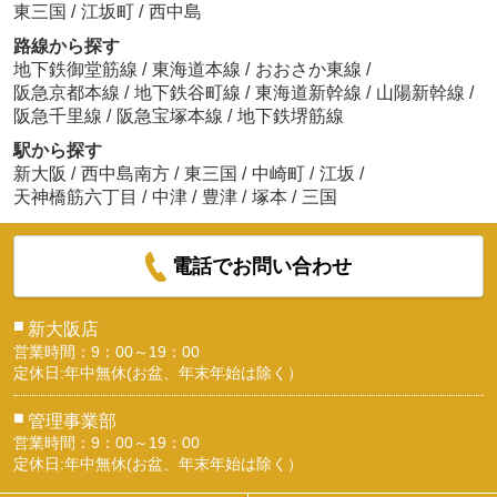
東三国
/
江坂町
/
西中島
路線から探す
地下鉄御堂筋線
/
東海道本線
/
おおさか東線
/
阪急京都本線
/
地下鉄谷町線
/
東海道新幹線
/
山陽新幹線
/
阪急千里線
/
阪急宝塚本線
/
地下鉄堺筋線
駅から探す
新大阪
/
西中島南方
/
東三国
/
中崎町
/
江坂
/
天神橋筋六丁目
/
中津
/
豊津
/
塚本
/
三国
電話でお問い合わせ
■
新大阪店
営業時間：9：00～19：00
定休日:年中無休(お盆、年末年始は除く）
■
管理事業部
営業時間：9：00～19：00
定休日:年中無休(お盆、年末年始は除く）