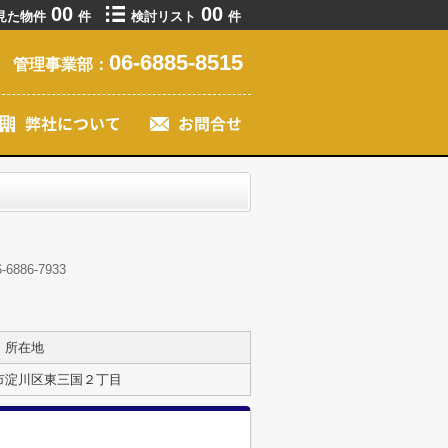
00
00
見た物件
件
検討リスト
件
06-6885-8515
管理事業部：
86-7933
所在地
市淀川区東三国２丁目