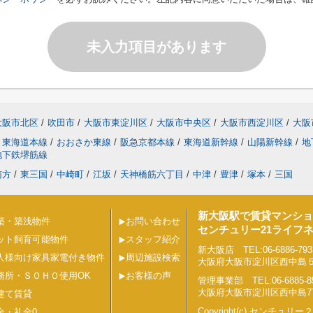
未入力項目があります
大阪市北区
/
吹田市
/
大阪市東淀川区
/
大阪市中央区
/
大阪市西淀川区
/
大阪
東海道本線
/
おおさか東線
/
阪急京都本線
/
東海道新幹線
/
山陽新幹線
/
地
地下鉄堺筋線
南方
/
東三国
/
中崎町
/
江坂
/
天神橋筋六丁目
/
中津
/
豊津
/
塚本
/
三国
新大阪駅で賃貸マンショ
築・築浅物件
お問い合わせ
センチュリー21ライフ
ット飼育可能物件
スタッフ紹介
新大阪店 TEL:06-6886-793
人様向け家具家電付き物件
周辺施設検索
大阪府大阪市淀川区西中島５丁目
務所・ＳＯＨＯ使用OK
お客様の声
管理事業部 TEL:06-6885-8
大阪府大阪市淀川区西中島7丁目
建て賃貸
Copyright(c) センチュ
金・礼金0