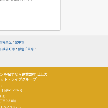
市福島区
/
豊中市
下鉄谷町線
/
阪急千里線
/
ンを探すなら創業20年以上の
ネット・ライブグループ
3
6-13-102号
515
9-3 8階
リー２１ライフネット