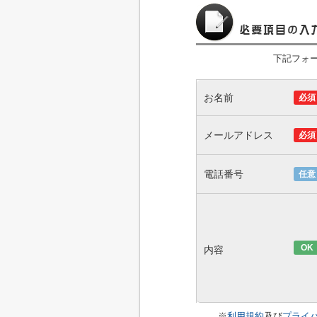
下記フォ
お名前
必須
メールアドレス
必須
電話番号
任意
OK
内容
※
利用規約
及び
プライ