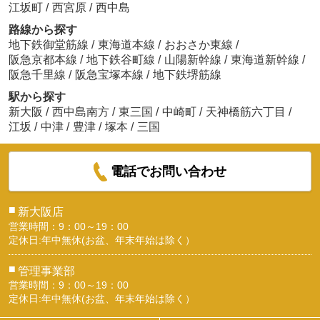
江坂町
/
西宮原
/
西中島
路線から探す
地下鉄御堂筋線
/
東海道本線
/
おおさか東線
/
阪急京都本線
/
地下鉄谷町線
/
山陽新幹線
/
東海道新幹線
/
阪急千里線
/
阪急宝塚本線
/
地下鉄堺筋線
駅から探す
新大阪
/
西中島南方
/
東三国
/
中崎町
/
天神橋筋六丁目
/
江坂
/
中津
/
豊津
/
塚本
/
三国
電話でお問い合わせ
■
新大阪店
営業時間：9：00～19：00
定休日:年中無休(お盆、年末年始は除く）
■
管理事業部
営業時間：9：00～19：00
定休日:年中無休(お盆、年末年始は除く）