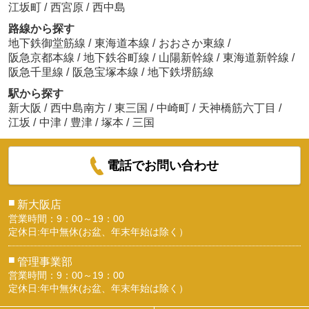
江坂町
/
西宮原
/
西中島
路線から探す
地下鉄御堂筋線
/
東海道本線
/
おおさか東線
/
阪急京都本線
/
地下鉄谷町線
/
山陽新幹線
/
東海道新幹線
/
阪急千里線
/
阪急宝塚本線
/
地下鉄堺筋線
駅から探す
新大阪
/
西中島南方
/
東三国
/
中崎町
/
天神橋筋六丁目
/
江坂
/
中津
/
豊津
/
塚本
/
三国
電話でお問い合わせ
■
新大阪店
営業時間：9：00～19：00
定休日:年中無休(お盆、年末年始は除く）
■
管理事業部
営業時間：9：00～19：00
定休日:年中無休(お盆、年末年始は除く）