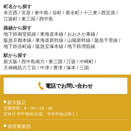
町名から探す
本庄西
/
宮原
/
東中島
/
谷町
/
垂水町
/
十三東
/
西宮原
/
江坂町
/
東三国
/
西中島
路線から探す
地下鉄御堂筋線
/
東海道本線
/
おおさか東線
/
阪急京都本線
/
東海道新幹線
/
山陽新幹線
/
阪急千里線
/
地下鉄谷町線
/
阪急宝塚本線
/
地下鉄堺筋線
駅から探す
新大阪
/
西中島南方
/
東三国
/
江坂
/
中崎町
/
天神橋筋六丁目
/
中津
/
豊津
/
塚本
/
三国
電話でお問い合わせ
■
新大阪店
営業時間：9：00～19：00
定休日:年中無休(お盆、年末年始は除く）
■
管理事業部