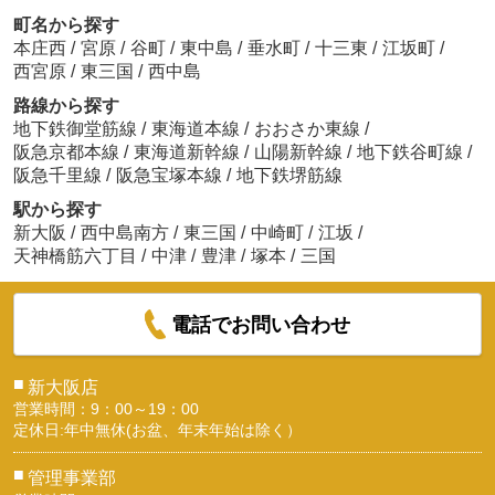
町名から探す
本庄西
/
宮原
/
谷町
/
東中島
/
垂水町
/
十三東
/
江坂町
/
西宮原
/
東三国
/
西中島
路線から探す
地下鉄御堂筋線
/
東海道本線
/
おおさか東線
/
阪急京都本線
/
東海道新幹線
/
山陽新幹線
/
地下鉄谷町線
/
阪急千里線
/
阪急宝塚本線
/
地下鉄堺筋線
駅から探す
新大阪
/
西中島南方
/
東三国
/
中崎町
/
江坂
/
天神橋筋六丁目
/
中津
/
豊津
/
塚本
/
三国
電話でお問い合わせ
■
新大阪店
営業時間：9：00～19：00
定休日:年中無休(お盆、年末年始は除く）
■
管理事業部