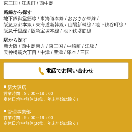
東三国
/
江坂町
/
西中島
路線から探す
地下鉄御堂筋線
/
東海道本線
/
おおさか東線
/
阪急京都本線
/
東海道新幹線
/
山陽新幹線
/
地下鉄谷町線
/
阪急千里線
/
阪急宝塚本線
/
地下鉄堺筋線
駅から探す
新大阪
/
西中島南方
/
東三国
/
中崎町
/
江坂
/
天神橋筋六丁目
/
中津
/
豊津
/
塚本
/
三国
電話でお問い合わせ
■
新大阪店
営業時間：9：00～19：00
定休日:年中無休(お盆、年末年始は除く）
■
管理事業部
営業時間：9：00～19：00
定休日:年中無休(お盆、年末年始は除く）