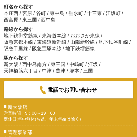
町名から探す
本庄西
/
宮原
/
谷町
/
東中島
/
垂水町
/
十三東
/
江坂町
/
西宮原
/
東三国
/
西中島
路線から探す
地下鉄御堂筋線
/
東海道本線
/
おおさか東線
/
阪急京都本線
/
東海道新幹線
/
山陽新幹線
/
地下鉄谷町線
/
阪急千里線
/
阪急宝塚本線
/
地下鉄堺筋線
駅から探す
新大阪
/
西中島南方
/
東三国
/
中崎町
/
江坂
/
天神橋筋六丁目
/
中津
/
豊津
/
塚本
/
三国
電話でお問い合わせ
■
新大阪店
営業時間：9：00～19：00
定休日:年中無休(お盆、年末年始は除く）
■
管理事業部