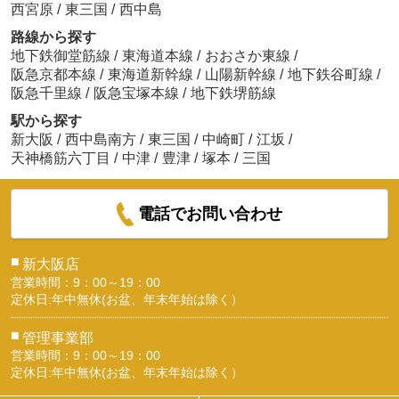
西宮原
/
東三国
/
西中島
路線から探す
地下鉄御堂筋線
/
東海道本線
/
おおさか東線
/
阪急京都本線
/
東海道新幹線
/
山陽新幹線
/
地下鉄谷町線
/
阪急千里線
/
阪急宝塚本線
/
地下鉄堺筋線
駅から探す
新大阪
/
西中島南方
/
東三国
/
中崎町
/
江坂
/
天神橋筋六丁目
/
中津
/
豊津
/
塚本
/
三国
電話でお問い合わせ
■
新大阪店
営業時間：9：00～19：00
定休日:年中無休(お盆、年末年始は除く）
■
管理事業部
営業時間：9：00～19：00
定休日:年中無休(お盆、年末年始は除く）