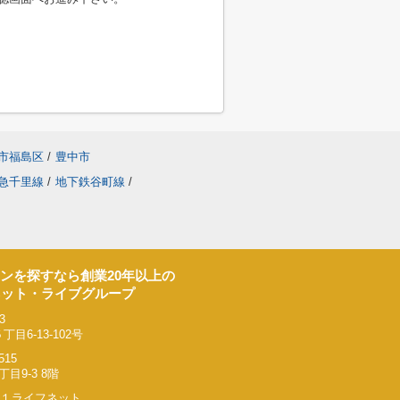
市福島区
/
豊中市
急千里線
/
地下鉄谷町線
/
ンを探すなら創業20年以上の
ネット・ライブグループ
3
6-13-102号
515
9-3 8階
リー２１ライフネット