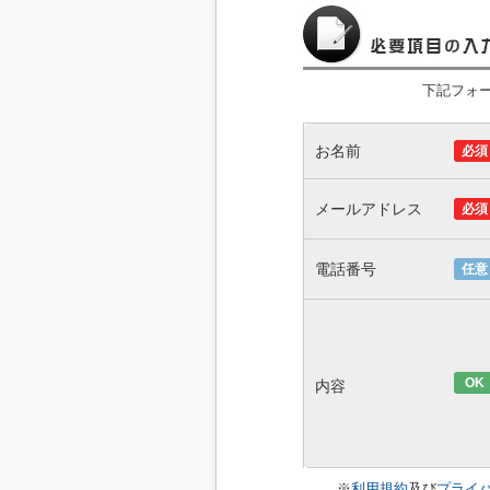
下記フォ
お名前
必須
メールアドレス
必須
電話番号
任意
OK
内容
※
利用規約
及び
プライ