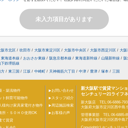
未入力項目があります
大阪市北区
/
吹田市
/
大阪市東淀川区
/
大阪市中央区
/
大阪市西淀川区
/
大阪
東海道本線
/
おおさか東線
/
阪急京都本線
/
東海道新幹線
/
山陽新幹線
/
阪
地下鉄堺筋線
南方
/
東三国
/
江坂
/
中崎町
/
天神橋筋六丁目
/
中津
/
豊津
/
塚本
/
三国
新大阪駅で賃貸マンショ
築・築浅物件
お問い合わせ
センチュリー21ライフ
ット飼育可能物件
スタッフ紹介
新大阪店 TEL:06-6886-793
人様向け家具家電付き物件
周辺施設検索
大阪府大阪市淀川区西中島５丁目
務所・ＳＯＨＯ使用OK
お客様の声
管理事業部 TEL:06-6885-8
大阪府大阪市淀川区西中島7丁目
建て賃貸
Copyright(c) センチュ
金・礼金0