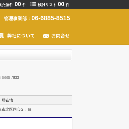
00
00
見た物件
件
検討リスト
件
06-6885-8515
管理事業部：
86-7933
所在地
阪市北区同心２丁目