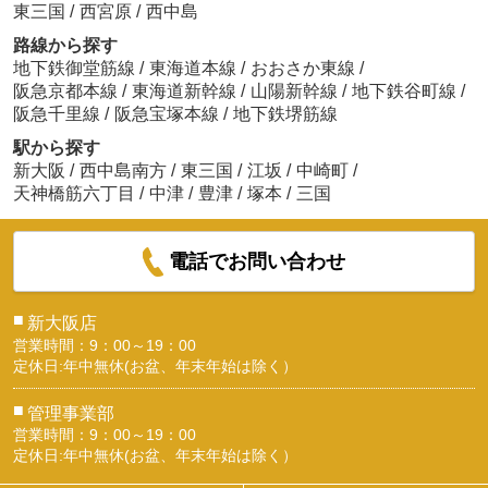
東三国
/
西宮原
/
西中島
路線から探す
地下鉄御堂筋線
/
東海道本線
/
おおさか東線
/
阪急京都本線
/
東海道新幹線
/
山陽新幹線
/
地下鉄谷町線
/
阪急千里線
/
阪急宝塚本線
/
地下鉄堺筋線
駅から探す
新大阪
/
西中島南方
/
東三国
/
江坂
/
中崎町
/
天神橋筋六丁目
/
中津
/
豊津
/
塚本
/
三国
電話でお問い合わせ
■
新大阪店
営業時間：9：00～19：00
定休日:年中無休(お盆、年末年始は除く）
■
管理事業部
営業時間：9：00～19：00
定休日:年中無休(お盆、年末年始は除く）