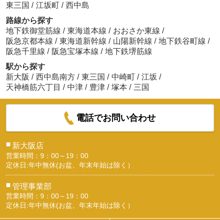
東三国
/
江坂町
/
西中島
路線から探す
地下鉄御堂筋線
/
東海道本線
/
おおさか東線
/
阪急京都本線
/
東海道新幹線
/
山陽新幹線
/
地下鉄谷町線
/
阪急千里線
/
阪急宝塚本線
/
地下鉄堺筋線
駅から探す
新大阪
/
西中島南方
/
東三国
/
中崎町
/
江坂
/
天神橋筋六丁目
/
中津
/
豊津
/
塚本
/
三国
電話でお問い合わせ
■
新大阪店
営業時間：9：00～19：00
定休日:年中無休(お盆、年末年始は除く）
■
管理事業部
営業時間：9：00～19：00
定休日:年中無休(お盆、年末年始は除く）