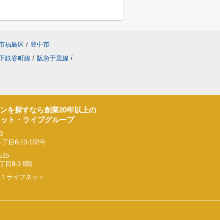
市福島区
/
豊中市
下鉄谷町線
/
阪急千里線
/
ンを探すなら創業20年以上の
ネット・ライブグループ
3
6-13-102号
515
9-3 8階
リー２１ライフネット