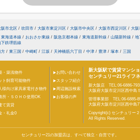
大阪市北区
/
吹田市
/
大阪市東淀川区
/
大阪市中央区
/
大阪市西淀川区
/
大阪
東海道本線
/
おおさか東線
/
阪急京都本線
/
東海道新幹線
/
山陽新幹線
/
地
地下鉄堺筋線
南方
/
東三国
/
中崎町
/
江坂
/
天神橋筋六丁目
/
中津
/
豊津
/
塚本
/
三国
新大阪駅で賃貸マンショ
築・築浅物件
お問い合わせ
センチュリー21ライフ
ット飼育可能物件
スタッフ紹介
新大阪店 TEL:06-6886-793
人様向け家具家電付き物件
周辺施設検索
大阪府大阪市淀川区西中島５丁目
務所・ＳＯＨＯ使用OK
お客様の声
管理事業部 TEL:06-6885-8
大阪府大阪市淀川区西中島7丁目
建て賃貸
Copyright(c) センチュ
金・礼金0
All Rights Reserved.
センチュリー21の加盟店は、すべて独立・自営です。