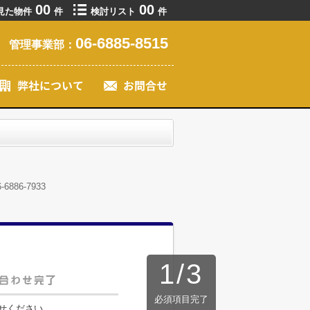
00
00
見た物件
件
検討リスト
件
06-6885-8515
管理事業部：
86-7933
1
/
3
必須項目完了
せください