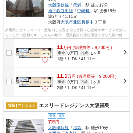
大阪環状線
「
天満
」駅 徒歩17分
地下鉄谷町線
「
中崎町
」駅 徒歩19分
築2年 / 41.11㎡
大阪府
大阪市北区
長柄中
３丁目
共用部にはエレベータ・敷地内ごみ置き場など様々な設備やサービスが揃っ
ているので便利です。こちらの物件、通風良好な居住環境でどなた様の健康
にも良いおすすめのマンションです。...
11
万
円
(管理費等：9,200円 )
0万円
1ヶ月
敷金
礼金
1階 / 1LDK / 41.11㎡
11.1
万
円
(管理費等：9,200円 )
0万円
1ヶ月
敷金
礼金
2階 / 1LDK / 41.11㎡
エスリードレジデンス大阪福島
賃貸 | マンション
敷0
礼0
7
万円
大阪環状線
「
福島
」駅 徒歩10分