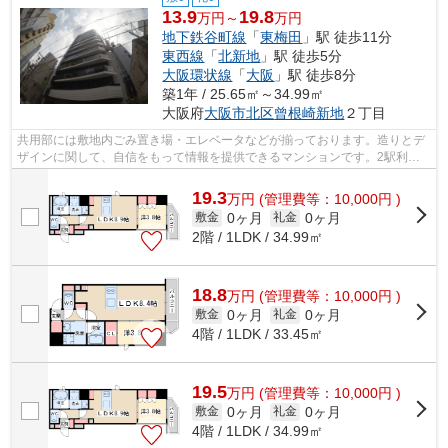
13.9
19.8
万円～
万円
地下鉄谷町線
「
東梅田
」駅 徒歩11分
東西線
「
北新地
」駅 徒歩5分
大阪環状線
「
大阪
」駅 徒歩8分
築1年 / 25.65㎡～34.99㎡
大阪府
大阪市北区
曾根崎新地
２丁目
共用部には敷地内ごみ置き場・エレベータなどが揃っております。造りとデ
ザインに関して、自信をもって情報を提供できるマンションです。2駅利用
できる場所にあるので利便性が高いです...
19.3
万
円
(管理費等：10,000円 )
0ヶ月
0ヶ月
敷金
礼金
2階 / 1LDK / 34.99㎡
18.8
万
円
(管理費等：10,000円 )
0ヶ月
0ヶ月
敷金
礼金
4階 / 1LDK / 33.45㎡
19.5
万
円
(管理費等：10,000円 )
0ヶ月
0ヶ月
敷金
礼金
4階 / 1LDK / 34.99㎡