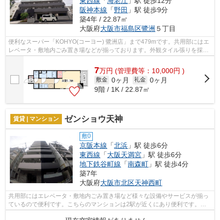
東西線
「
海老江
」駅 徒歩12分
阪神本線
「
野田
」駅 徒歩9分
築4年 / 22.87㎡
大阪府
大阪市福島区
鷺洲
５丁目
便利なスーパー「KOHYO(コーヨー) 鷺洲店」まで479mです。共用部にはエ
レベータ・敷地内ごみ置き場などが揃っております。外観タイル張りを採用
し、素敵な見た目を演出します。移動範...
7
万
円
(管理費等：10,000円 )
0ヶ月
0ヶ月
敷金
礼金
9階 / 1K / 22.87㎡
ゼンショウ天神
賃貸 | マンション
敷0
京阪本線
「
北浜
」駅 徒歩6分
東西線
「
大阪天満宮
」駅 徒歩6分
地下鉄谷町線
「
南森町
」駅 徒歩4分
築7年
大阪府
大阪市北区
天神西町
共用部にはエレベータ・敷地内ごみ置き場など様々な設備やサービスが揃っ
ているので便利です。こちらのマンションは2駅が近くにあり便利です。防
犯対策もバッチリなマンションタイプの...