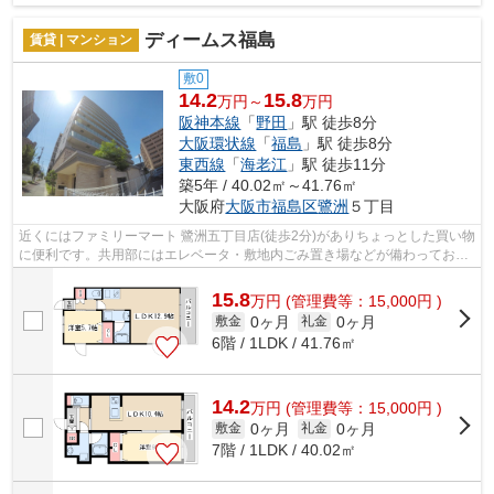
ディームス福島
賃貸 | マンション
敷0
14.2
15.8
万円～
万円
阪神本線
「
野田
」駅 徒歩8分
大阪環状線
「
福島
」駅 徒歩8分
東西線
「
海老江
」駅 徒歩11分
築5年 / 40.02㎡～41.76㎡
大阪府
大阪市福島区
鷺洲
５丁目
近くにはファミリーマート 鷺洲五丁目店(徒歩2分)がありちょっとした買い物
に便利です。共用部にはエレベータ・敷地内ごみ置き場などが備わっており
とても充実しています。風通しの良...
15.8
万
円
(管理費等：15,000円 )
0ヶ月
0ヶ月
敷金
礼金
6階 / 1LDK / 41.76㎡
14.2
万
円
(管理費等：15,000円 )
0ヶ月
0ヶ月
敷金
礼金
7階 / 1LDK / 40.02㎡