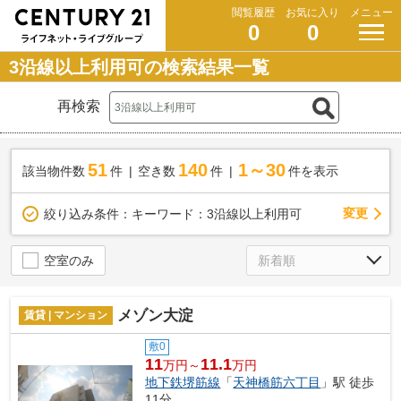
閲覧履歴
お気に入り
メニュー
0
0
3沿線以上利用可の検索結果一覧
再検索
51
140
1～30
該当物件数
件
空き数
件
件を表示
変更
絞り込み条件：
キーワード：3沿線以上利用可
空室のみ
メゾン大淀
賃貸 | マンション
敷0
11
11.1
万円～
万円
地下鉄堺筋線
「
天神橋筋六丁目
」駅 徒歩
11分