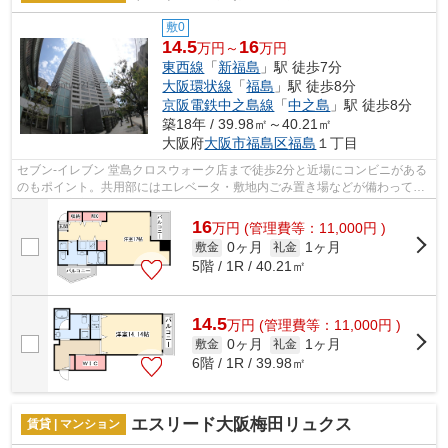
敷0
14.5
16
万円～
万円
東西線
「
新福島
」駅 徒歩7分
大阪環状線
「
福島
」駅 徒歩8分
京阪電鉄中之島線
「
中之島
」駅 徒歩8分
築18年 / 39.98㎡～40.21㎡
大阪府
大阪市福島区
福島
１丁目
セブン-イレブン 堂島クロスウォーク店まで徒歩2分と近場にコンビニがある
のもポイント。共用部にはエレベータ・敷地内ごみ置き場などが備わってお
りとても充実しています。2駅利用可...
16
万
円
(管理費等：11,000円 )
0ヶ月
1ヶ月
敷金
礼金
5階 / 1R / 40.21㎡
14.5
万
円
(管理費等：11,000円 )
0ヶ月
1ヶ月
敷金
礼金
6階 / 1R / 39.98㎡
エスリード大阪梅田リュクス
賃貸 | マンション