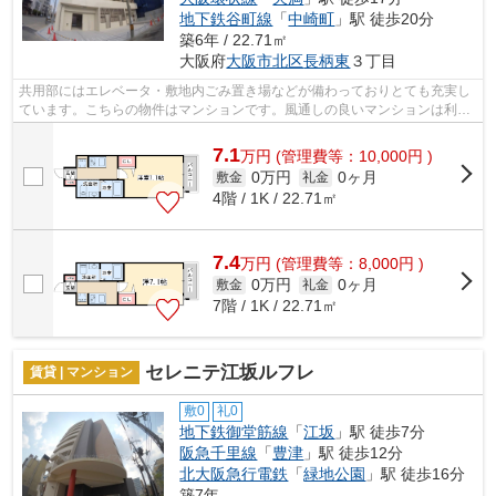
地下鉄谷町線
「
中崎町
」駅 徒歩20分
築6年 / 22.71㎡
大阪府
大阪市北区
長柄東
３丁目
共用部にはエレベータ・敷地内ごみ置き場などが備わっておりとても充実し
ています。こちらの物件はマンションです。風通しの良いマンションは利便
性が高く好条件です。周辺に駅が二つ...
7.1
万
円
(管理費等：10,000円 )
0万円
0ヶ月
敷金
礼金
4階 / 1K / 22.71㎡
7.4
万
円
(管理費等：8,000円 )
0万円
0ヶ月
敷金
礼金
7階 / 1K / 22.71㎡
セレニテ江坂ルフレ
賃貸 | マンション
敷0
礼0
地下鉄御堂筋線
「
江坂
」駅 徒歩7分
阪急千里線
「
豊津
」駅 徒歩12分
北大阪急行電鉄
「
緑地公園
」駅 徒歩16分
築7年