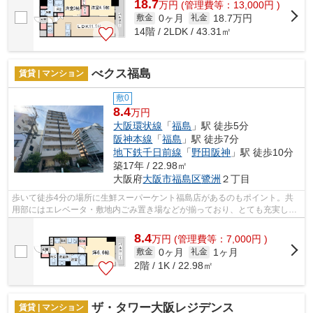
18.7
万
円
(管理費等：13,000円 )
0ヶ月
18.7万円
敷金
礼金
14階 / 2LDK / 43.31㎡
べクス福島
賃貸 | マンション
敷0
8.4
万円
大阪環状線
「
福島
」駅 徒歩5分
阪神本線
「
福島
」駅 徒歩7分
地下鉄千日前線
「
野田阪神
」駅 徒歩10分
築17年 / 22.98㎡
大阪府
大阪市福島区
鷺洲
２丁目
歩いて徒歩4分の場所に生鮮スーパーケント福島店があるのもポイント。共
用部にはエレベータ・敷地内ごみ置き場などが揃っており、とても充実して
います。外壁にはタイルが張られてあり...
8.4
万
円
(管理費等：7,000円 )
0ヶ月
1ヶ月
敷金
礼金
2階 / 1K / 22.98㎡
ザ・タワー大阪レジデンス
賃貸 | マンション