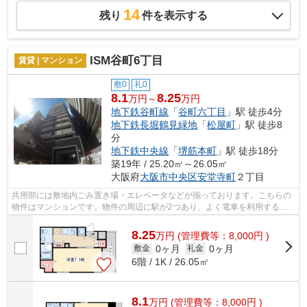
14
残り
件を表示する
ISM谷町6丁目
賃貸 | マンション
敷0
礼0
8.1
8.25
万円～
万円
地下鉄谷町線
「
谷町六丁目
」駅 徒歩4分
地下鉄長堀鶴見緑地
「
松屋町
」駅 徒歩8
分
地下鉄中央線
「
堺筋本町
」駅 徒歩18分
築19年 / 25.20㎡～26.05㎡
大阪府
大阪市中央区
安堂寺町
２丁目
共用部には敷地内ごみ置き場・エレベータなどが揃っております。こちらの
物件はマンションです。物件の周辺に駅が2つあり、よく電車を利用する方
にピッタリです。不動産情報でお困りな...
8.25
万
円
(管理費等：8,000円 )
0ヶ月
0ヶ月
敷金
礼金
6階 / 1K / 26.05㎡
8.1
万
円
(管理費等：8,000円 )