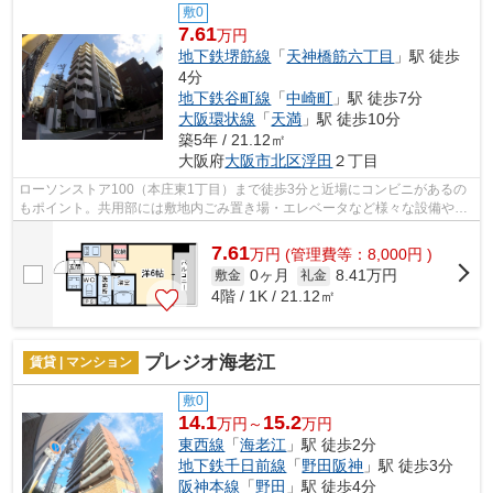
敷0
7.61
万円
地下鉄堺筋線
「
天神橋筋六丁目
」駅 徒歩
4分
地下鉄谷町線
「
中崎町
」駅 徒歩7分
大阪環状線
「
天満
」駅 徒歩10分
築5年 / 21.12㎡
大阪府
大阪市北区
浮田
２丁目
ローソンストア100（本庄東1丁目）まで徒歩3分と近場にコンビニがあるの
もポイント。共用部には敷地内ごみ置き場・エレベータなど様々な設備やサ
ービスが揃っているので便利です。造り...
7.61
万
円
(管理費等：8,000円 )
0ヶ月
8.41万円
敷金
礼金
4階 / 1K / 21.12㎡
プレジオ海老江
賃貸 | マンション
敷0
14.1
15.2
万円～
万円
東西線
「
海老江
」駅 徒歩2分
地下鉄千日前線
「
野田阪神
」駅 徒歩3分
阪神本線
「
野田
」駅 徒歩4分