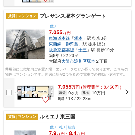
プレサンス塚本グランゲート
賃貸 | マンション
敷0
7.055
万円
東海道本線
「
塚本
」駅 徒歩3分
東西線
「
御幣島
」駅 徒歩18分
阪急京都本線
「
十三
」駅 徒歩19分
築8年 / 22.23㎡
大阪府
大阪市淀川区
塚本
２丁目
共用部には敷地内ごみ置き場・エレベータなどが揃っております。こちらの
物件はマンションです。周辺に駅が2つあるので電車での移動が便利です。
室内に新鮮な空気を取り入れやすい風通...
7.055
万
円
(管理費等：8,450円 )
0ヶ月
10万円
敷金
礼金
6階 / 1K / 22.23㎡
ルミエナ東三国
賃貸 | マンション
敷0
礼0
新築
7.9
8.4
万円～
万円