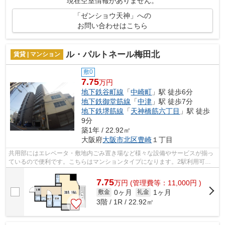
現在空室情報がありません。
「ゼンショウ天神」への
お問い合わせはこちら
ル・パルトネール梅田北
賃貸 | マンション
敷0
7.75
万円
地下鉄谷町線
「
中崎町
」駅 徒歩6分
地下鉄御堂筋線
「
中津
」駅 徒歩7分
地下鉄堺筋線
「
天神橋筋六丁目
」駅 徒歩
9分
築1年 / 22.92㎡
大阪府
大阪市北区
豊崎
１丁目
共用部にはエレベータ・敷地内ごみ置き場など様々な設備やサービスが揃っ
ているので便利です。こちらはマンションタイプになります。2駅利用可能
な利便性の高いマンションです。賃貸物...
7.75
万
円
(管理費等：11,000円 )
0ヶ月
1ヶ月
敷金
礼金
3階 / 1R / 22.92㎡