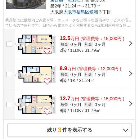
東西線
「
海老江
」駅 徒歩9分
築2年 / 21.24㎡～31.79㎡
大阪府
大阪市福島区
鷺洲
３丁目
共用部には敷地内ごみ置き場・エレベータなど様々な設備やサービスが揃っ
ているので便利です。日頃から電車をよく利用するなら2駅利用可能な物件
はいかがでしょうか。通風良好な物件は...
12.5
万
円
(管理費等：15,000円 )
0ヶ月
0ヶ月
敷金
礼金
2階 / 1LDK / 31.79㎡
8.9
万
円
(管理費等：12,000円 )
0ヶ月
1ヶ月
敷金
礼金
9階 / 1K / 21.24㎡
12.7
万
円
(管理費等：15,000円 )
0ヶ月
0ヶ月
敷金
礼金
9階 / 1LDK / 31.79㎡
3
残り
件を表示する