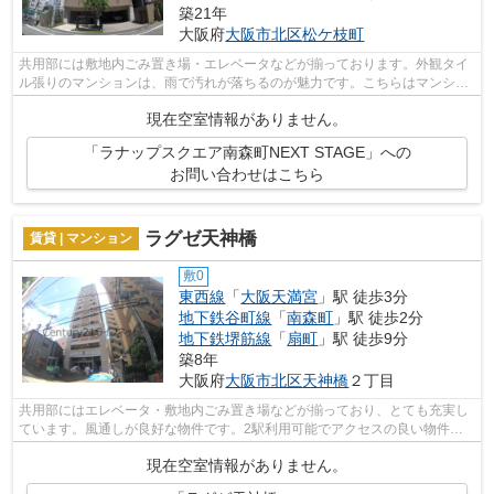
築21年
大阪府
大阪市北区
松ケ枝町
共用部には敷地内ごみ置き場・エレベータなどが揃っております。外観タイ
ル張りのマンションは、雨で汚れが落ちるのが魅力です。こちらはマンショ
ンタイプになります。2駅利用可能なの...
現在空室情報がありません。
「ラナップスクエア南森町NEXT STAGE」への
お問い合わせはこちら
ラグゼ天神橋
賃貸 | マンション
敷0
東西線
「
大阪天満宮
」駅 徒歩3分
地下鉄谷町線
「
南森町
」駅 徒歩2分
地下鉄堺筋線
「
扇町
」駅 徒歩9分
築8年
大阪府
大阪市北区
天神橋
２丁目
共用部にはエレベータ・敷地内ごみ置き場などが揃っており、とても充実し
ています。風通しが良好な物件です。2駅利用可能でアクセスの良い物件で
す。タイルが外壁には張られています。...
現在空室情報がありません。