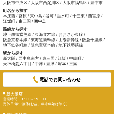
大阪市中央区
/
大阪市西淀川区
/
大阪市福島区
/
豊中市
町名から探す
本庄西
/
宮原
/
東中島
/
谷町
/
垂水町
/
十三東
/
西宮原
/
江坂町
/
東三国
/
西中島
路線から探す
地下鉄御堂筋線
/
東海道本線
/
おおさか東線
/
阪急京都本線
/
東海道新幹線
/
山陽新幹線
/
阪急千里線
/
地下鉄谷町線
/
阪急宝塚本線
/
地下鉄堺筋線
駅から探す
新大阪
/
西中島南方
/
東三国
/
江坂
/
中崎町
/
天神橋筋六丁目
/
中津
/
豊津
/
塚本
/
三国
電話でお問い合わせ
■
新大阪店
営業時間：9：00～19：00
定休日:年中無休(お盆、年末年始は除く）