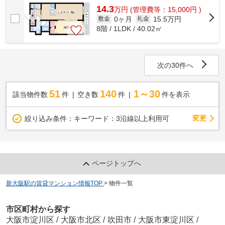
14.3
万
円
(管理費等：15,000円 )
0ヶ月
15.5万円
敷金
礼金
8階 / 1LDK / 40.02㎡
次の30件へ
51
140
1～30
該当物件数
件
空き数
件
件を表示
変更
絞り込み条件：
キーワード：3沿線以上利用可
ページトップへ
新大阪駅の賃貸マンション情報TOP
>
物件一覧
市区町村から探す
大阪市淀川区
/
大阪市北区
/
吹田市
/
大阪市東淀川区
/