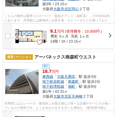
築3年 / 23.15㎡
大阪府
大阪市北区
同心
２丁目
こちらの物件は最寄りのスーパー「阪急オアシス（扇町店）」が156m以内
にあります。共用部には敷地内ごみ置き場・エレベータなどが揃っておりま
す。付近にある2つの駅は、用途や行き先...
9.1
万
円
(管理費等：10,000円 )
0ヶ月
1ヶ月
敷金
礼金
14階 / 1K / 23.15㎡
アーバネックス南森町ウエスト
賃貸 | マンション
敷0
18.7
万円
東西線
「
大阪天満宮
」駅 徒歩3分
地下鉄谷町線
「
南森町
」駅 徒歩2分
地下鉄堺筋線
「
扇町
」駅 徒歩9分
築1年 / 43.31㎡
大阪府
大阪市北区
天神橋
２丁目
共用部にはエレベータ・敷地内ごみ置き場など様々な設備やサービスが揃っ
ているので便利です。よくお出かけをする方にも便利な、2駅利用可能なマ
ンションです。こちらの物件はマンショ...