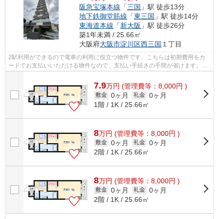
阪急宝塚本線
「
三国
」駅 徒歩13分
地下鉄御堂筋線
「
東三国
」駅 徒歩14分
東海道本線
「
新大阪
」駅 徒歩26分
築1年未満 / 25.66㎡
大阪府
大阪市淀川区
西三国
１丁目
2駅利用ができるので電車の利用に役立つ物件です。こちらは初期費用をカ
ードでお支払いいただける物件なので、支払い手続きの手間が省けます。敷
地内ごみ置き場があればごみをもって歩...
7.9
万
円
(管理費等：8,000円 )
0ヶ月
0ヶ月
敷金
礼金
1階 / 1K / 25.66㎡
8
万
円
(管理費等：8,000円 )
0ヶ月
0ヶ月
敷金
礼金
2階 / 1K / 25.66㎡
8
万
円
(管理費等：8,000円 )
0ヶ月
0ヶ月
敷金
礼金
2階 / 1K / 25.66㎡