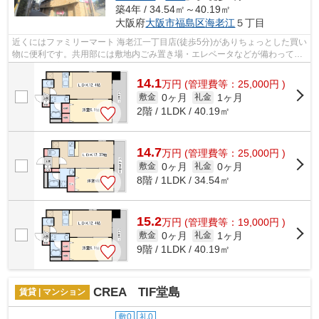
築4年 / 34.54㎡～40.19㎡
大阪府
大阪市福島区
海老江
５丁目
近くにはファミリーマート 海老江一丁目店(徒歩5分)がありちょっとした買い
物に便利です。共用部には敷地内ごみ置き場・エレベータなどが備わってお
りとても充実しています。外観タイ...
14.1
万
円
(管理費等：25,000円 )
0ヶ月
1ヶ月
敷金
礼金
2階 / 1LDK / 40.19㎡
14.7
万
円
(管理費等：25,000円 )
0ヶ月
0ヶ月
敷金
礼金
8階 / 1LDK / 34.54㎡
15.2
万
円
(管理費等：19,000円 )
0ヶ月
1ヶ月
敷金
礼金
9階 / 1LDK / 40.19㎡
CREA TIF堂島
賃貸 | マンション
敷0
礼0