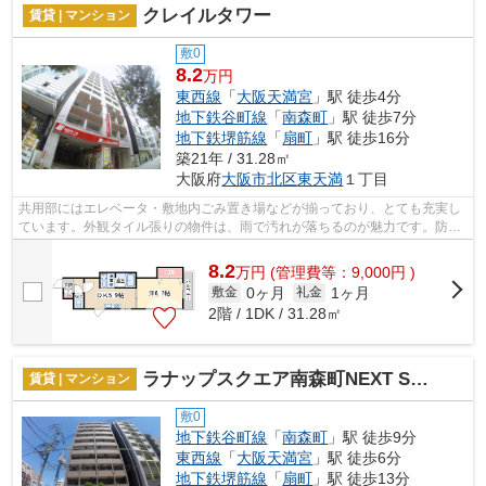
クレイルタワー
賃貸 | マンション
敷0
8.2
万円
東西線
「
大阪天満宮
」駅 徒歩4分
地下鉄谷町線
「
南森町
」駅 徒歩7分
地下鉄堺筋線
「
扇町
」駅 徒歩16分
築21年 / 31.28㎡
大阪府
大阪市北区
東天満
１丁目
共用部にはエレベータ・敷地内ごみ置き場などが揃っており、とても充実し
ています。外観タイル張りの物件は、雨で汚れが落ちるのが魅力です。防犯
対策もバッチリなマンションタイプの...
8.2
万
円
(管理費等：9,000円 )
0ヶ月
1ヶ月
敷金
礼金
2階 / 1DK / 31.28㎡
ラナップスクエア南森町NEXT STAGE
賃貸 | マンション
敷0
地下鉄谷町線
「
南森町
」駅 徒歩9分
東西線
「
大阪天満宮
」駅 徒歩6分
地下鉄堺筋線
「
扇町
」駅 徒歩13分