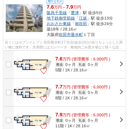
敷0
礼0
7.6
7.9
万円～
万円
阪急千里線
「
豊津
」駅 徒歩5分
地下鉄御堂筋線
「
江坂
」駅 徒歩13分
おおさか東線
「
南吹田
」駅 徒歩24分
築18年 / 28.16㎡
大阪府
吹田市
垂水町
１丁目
近くにはセブンイレブン 吹田垂水町3丁目店(徒歩3分)がありちょっとした買
い物に便利です。共用部にはエレベータ・敷地内ごみ置き場など様々な設備
やサービスが揃っているので便利です...
7.6
万
円
(管理費等：6,000円 )
0ヶ月
0ヶ月
敷金
礼金
5階 / 1K / 28.16㎡
7.7
万
円
(管理費等：6,000円 )
0ヶ月
0ヶ月
敷金
礼金
8階 / 1K / 28.16㎡
7.9
万
円
(管理費等：6,000円 )
0ヶ月
0ヶ月
敷金
礼金
11階 / 1K / 28.16㎡