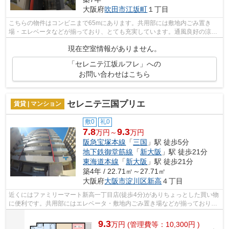
大阪府
吹田市
江坂町
１丁目
こちらの物件はコンビニまで65mにあります。共用部には敷地内ごみ置き
場・エレベータなどが揃っており、とても充実しています。通風良好の涼し
く気持ちの良い空間をご提供いたします。...
現在空室情報がありません。
「セレニテ江坂ルフレ」への
お問い合わせはこちら
セレニテ三国プリエ
賃貸 | マンション
敷0
礼0
7.8
9.3
万円～
万円
阪急宝塚本線
「
三国
」駅 徒歩5分
地下鉄御堂筋線
「
新大阪
」駅 徒歩21分
東海道本線
「
新大阪
」駅 徒歩21分
築4年 / 22.71㎡～27.71㎡
大阪府
大阪市淀川区
新高
４丁目
近くにはファミリーマート新高一丁目店(徒歩4分)がありちょっとした買い物
に便利です。共用部にはエレベータ・敷地内ごみ置き場などが揃っておりま
す。強度のある外観タイル張りは、外...
9.3
万
円
(管理費等：10,300円 )