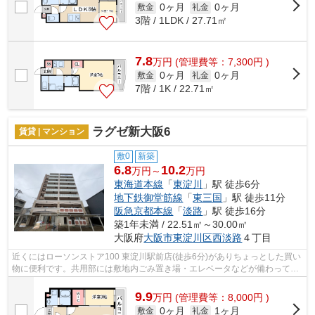
0ヶ月
0ヶ月
敷金
礼金
3階 / 1LDK / 27.71㎡
7.8
万
円
(管理費等：7,300円 )
0ヶ月
0ヶ月
敷金
礼金
7階 / 1K / 22.71㎡
ラグゼ新大阪6
賃貸 | マンション
敷0
新築
6.8
10.2
万円～
万円
東海道本線
「
東淀川
」駅 徒歩6分
地下鉄御堂筋線
「
東三国
」駅 徒歩11分
阪急京都本線
「
淡路
」駅 徒歩16分
築1年未満 / 22.51㎡～30.00㎡
大阪府
大阪市東淀川区
西淡路
４丁目
近くにはローソンストア100 東淀川駅前店(徒歩6分)がありちょっとした買い
物に便利です。共用部には敷地内ごみ置き場・エレベータなどが備わってお
りとても充実しています。こちらの物...
9.9
万
円
(管理費等：8,000円 )
0ヶ月
1ヶ月
敷金
礼金