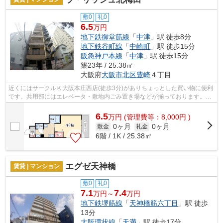
敷0
礼0
6.5
万円
地下鉄御堂筋線
「
中津
」駅 徒歩8分
地下鉄谷町線
「
中崎町
」駅 徒歩15分
阪急神戸本線
「
中津
」駅 徒歩15分
築23年 / 25.38㎡
大阪府
大阪市北区
豊崎
４丁目
近くにはサークルＫ大阪本庄西店(徒歩3分)がありちょっとした買い物に便利
です。共用部にはエレベータ・敷地内ごみ置き場などが揃っております。こ
ちらはマンションタイプになります。...
6.5
万
円
(管理費等：8,000円 )
0ヶ月
0ヶ月
敷金
礼金
6階 / 1K / 25.38㎡
エグゼ天神橋
賃貸 | マンション
敷0
礼0
7.1
7.4
万円～
万円
地下鉄堺筋線
「
天神橋筋六丁目
」駅 徒歩
13分
大阪環状線
「
天満
」駅 徒歩17分