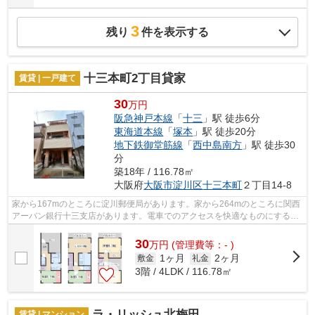
3
残り
件を表示する
十三本町2丁目貸家
賃貸 | 一戸建て
30
万円
阪急神戸本線
「
十三
」駅 徒歩6分
東海道本線
「
塚本
」駅 徒歩20分
地下鉄御堂筋線
「
西中島南方
」駅 徒歩30
分
築18年 / 116.78㎡
大阪府
大阪市淀川区
十三本町
２丁目14-8
家から167mのところに淀川郵便局があります。家から264mのところに関西
アーバン銀行十三支店があります。電車でのアクセスを快適なものにする、
2駅利用可能な物件です。広々とした室内...
30
万
円
(管理費等：- )
1ヶ月
2ヶ月
敷金
礼金
3階 / 4LDK / 116.78㎡
ラ・リッシュ北梅田
賃貸 | マンション