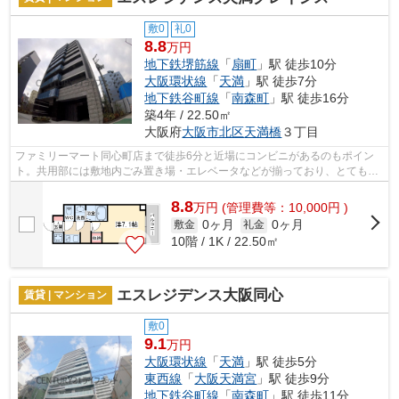
敷0
礼0
8.8
万円
地下鉄堺筋線
「
扇町
」駅 徒歩10分
大阪環状線
「
天満
」駅 徒歩7分
地下鉄谷町線
「
南森町
」駅 徒歩16分
築4年 / 22.50㎡
大阪府
大阪市北区
天満橋
３丁目
ファミリーマート同心町店まで徒歩6分と近場にコンビニがあるのもポイン
ト。共用部には敷地内ごみ置き場・エレベータなどが揃っており、とても充
実しています。風通しが良好なので、い...
8.8
万
円
(管理費等：10,000円 )
0ヶ月
0ヶ月
敷金
礼金
10階 / 1K / 22.50㎡
エスレジデンス大阪同心
賃貸 | マンション
敷0
9.1
万円
大阪環状線
「
天満
」駅 徒歩5分
東西線
「
大阪天満宮
」駅 徒歩9分
地下鉄谷町線
「
南森町
」駅 徒歩11分