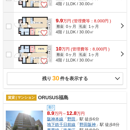
4階 / 1LDK / 30.00㎡
9.9
万
円
(管理費等：8,000円 )
0ヶ月
1ヶ月
敷金
礼金
4階 / 1LDK / 30.00㎡
10
万
円
(管理費等：8,000円 )
0ヶ月
1ヶ月
敷金
礼金
4階 / 1LDK / 30.00㎡
30
残り
件を表示する
ORUSUS福島
賃貸 | マンション
敷0
8.9
12.8
万円～
万円
阪神本線
「
野田
」駅 徒歩6分
地下鉄千日前線
「
野田阪神
」駅 徒歩8分