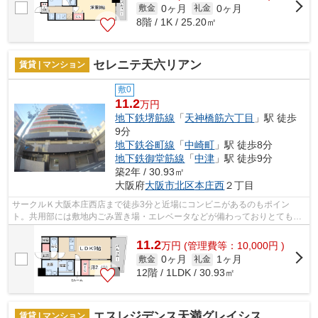
0ヶ月
0ヶ月
敷金
礼金
8階 / 1K / 25.20㎡
セレニテ天六リアン
賃貸 | マンション
敷0
11.2
万円
地下鉄堺筋線
「
天神橋筋六丁目
」駅 徒歩
9分
地下鉄谷町線
「
中崎町
」駅 徒歩8分
地下鉄御堂筋線
「
中津
」駅 徒歩9分
築2年 / 30.93㎡
大阪府
大阪市北区
本庄西
２丁目
サークルＫ大阪本庄西店まで徒歩3分と近場にコンビニがあるのもポイン
ト。共用部には敷地内ごみ置き場・エレベータなどが備わっておりとても充
実しています。外観タイル張りは、マンシ...
11.2
万
円
(管理費等：10,000円 )
0ヶ月
1ヶ月
敷金
礼金
12階 / 1LDK / 30.93㎡
エスレジデンス天満グレイシス
賃貸 | マンション