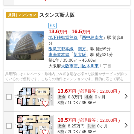
スタンズ新大阪
賃貸 | マンション
礼0
13.6
16.5
万円～
万円
地下鉄御堂筋線
「
西中島南方
」駅 徒歩8
分
阪急京都本線
「
南方
」駅 徒歩9分
東海道本線
「
新大阪
」駅 徒歩21分
築1年 / 35.86㎡～45.68㎡
大阪府
大阪市淀川区
木川東
１丁目
共用部にはエレベータ・敷地内ごみ置き場など様々な設備やサービスが揃っ
ているので便利です。こちらの物件はマンションです。目的に応じて駅を選
べることが、2駅利用できるこの物件の...
13.6
万
円
(管理費等：12,000円 )
6.8万円
0ヶ月
敷金
礼金
3階 / 1LDK / 35.86㎡
16.5
万
円
(管理費等：12,000円 )
8.25万円
0ヶ月
敷金
礼金
5階 / 2LDK / 45.68㎡