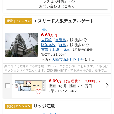
「ラグゼ天神橋」への
お問い合わせはこちら
エスリード大阪デュアルゲート
賃貸 | マンション
敷0
6.69
万円
東西線
「
御幣島
」駅 徒歩3分
阪神本線
「
姫島
」駅 徒歩13分
東海道本線
「
塚本
」駅 徒歩19分
築2年 / 21.00㎡
大阪府
大阪市西淀川区
千舟
１丁目
共用部には敷地内ごみ置き場・エレベータなどが揃っております。こちらは
マンションタイプになります。2駅利用可能でとても利便性の高い物件で
す。条件の中からご希望の物件が見つから...
6.69
万
円
(管理費等：8,000円 )
0ヶ月
7.49万円
敷金
礼金
7階 / 1K / 21.00㎡
リッジ江坂
賃貸 | マンション