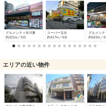
グルメシティ木川東
スーパー玉出
グルメシテ
約321m／5分
約417m／6分
約423m／
エリアの近い物件