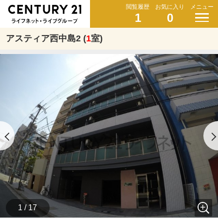
閲覧履歴
お気に入り
メニュー
1
0
アスティア西中島2 (
1
室)
1 / 17