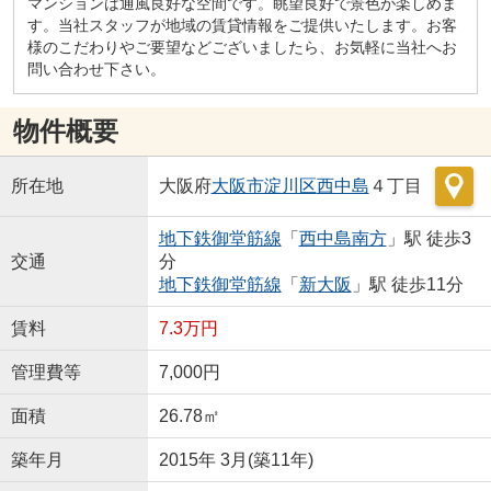
マンションは通風良好な空間です。眺望良好で景色が楽しめま
す。当社スタッフが地域の賃貸情報をご提供いたします。お客
様のこだわりやご要望などございましたら、お気軽に当社へお
問い合わせ下さい。
物件概要
所在地
大阪府
大阪市淀川区
西中島
４丁目
地下鉄御堂筋線
「
西中島南方
」駅 徒歩3
交通
分
地下鉄御堂筋線
「
新大阪
」駅 徒歩11分
賃料
7.3万円
管理費等
7,000円
面積
26.78㎡
築年月
2015年 3月(築11年)