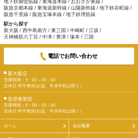
地下鉄御堂筋線
/
東海道本線
/
おおさか東線
/
阪急京都本線
/
東海道新幹線
/
山陽新幹線
/
地下鉄谷町線
/
阪急千里線
/
阪急宝塚本線
/
地下鉄堺筋線
駅から探す
新大阪
/
西中島南方
/
東三国
/
中崎町
/
江坂
/
天神橋筋六丁目
/
中津
/
豊津
/
塚本
/
三国
電話でお問い合わせ
■
新大阪店
営業時間：9：00～19：00
定休日:年中無休(お盆、年末年始は除く）
■
管理事業部
営業時間：9：00～19：00
定休日:年中無休(お盆、年末年始は除く）
ホーム
会社概要