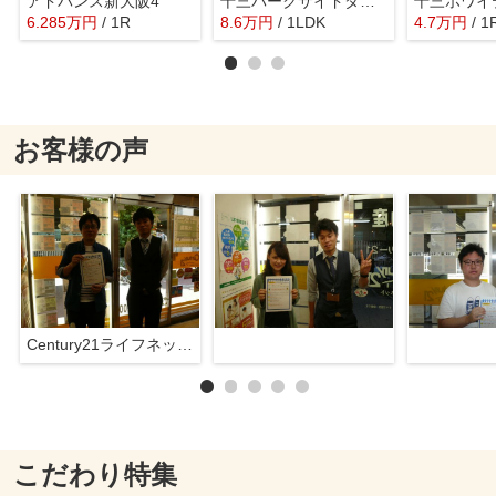
アドバンス新大阪4
十三パークサイドダイワ
十三ホワイ
6.285
万
円
/ 1R
8.6
万
円
/ 1LDK
4.7
万
円
/ 1
お客様の声
Century21ライフネット新大阪店
こだわり特集