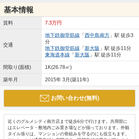
基本情報
賃料
7.3万円
地下鉄御堂筋線
「
西中島南方
」駅 徒歩3
分
交通
地下鉄御堂筋線
「
新大阪
」駅 徒歩11分
東海道本線
「
新大阪
」駅 徒歩11分
間取り(面積)
1K(26.78㎡)
築年月
2015年 3月(築11年)
お問い合わせ(無料)
近くのグルメシティ南方店まで徒歩6分で行けます。共用部に
はエレベータ・敷地内ごみ置き場などが揃っております。外観
タイル張りは、マンションの骨組みを守るのにも役立ちます。