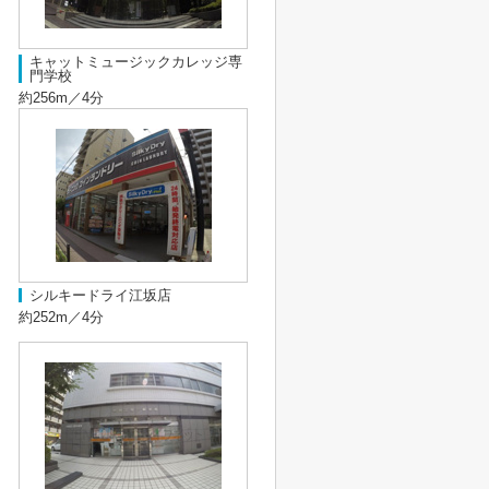
キャットミュージックカレッジ専
門学校
約256m／4分
シルキードライ江坂店
約252m／4分