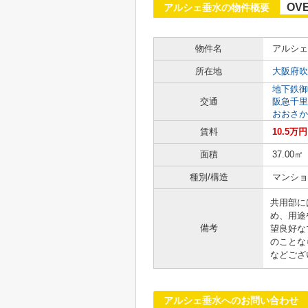
OV
アルシェ垂水の物件概要
物件名
アルシェ
所在地
大阪府吹
地下鉄御
交通
阪急千里
おおさか
賃料
10.5万円
面積
37.00㎡
種別/構造
マンショ
共用部に
め、用途
備考
望良好な
のことな
などござ
アルシェ垂水へのお問い合わせ