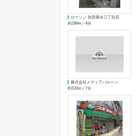
ローソン 吹田垂水三丁目店
約299m／4分
株式会社メディアバルーン
約533m／7分