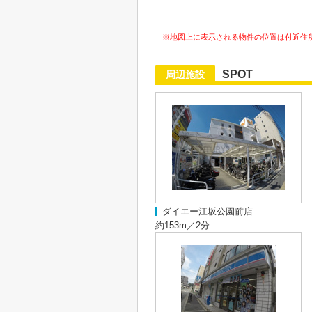
※地図上に表示される物件の位置は付近住
SPOT
周辺施設
ダイエー江坂公園前店
約153m／2分