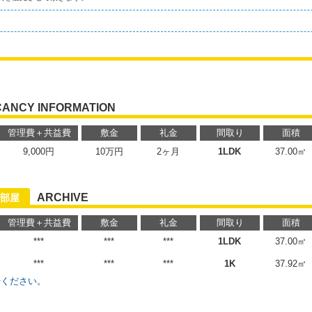
CANCY INFORMATION
管理費＋共益費
敷金
礼金
間取り
面積
9,000円
10万円
2ヶ月
1LDK
37.00㎡
ARCHIVE
部屋
管理費＋共益費
敷金
礼金
間取り
面積
***
***
***
1LDK
37.00㎡
***
***
***
1K
37.92㎡
せください。