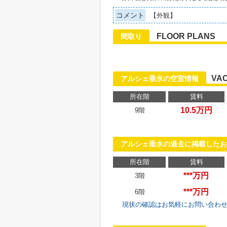
コメント
【外観】
FLOOR PLANS
間取り
VA
アルシェ垂水の空室情報
所在階
賃料
10.5万円
9階
アルシェ垂水の過去に掲載したお
所在階
賃料
***万円
3階
***万円
6階
現状の確認はお気軽にお問い合わ