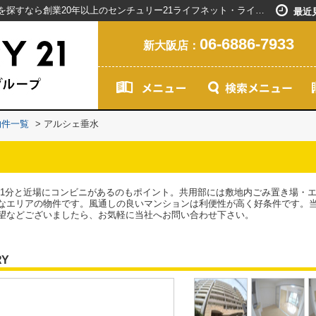
アルシェ垂水／新大阪駅で賃貸マンションを探すなら創業20年以上のセンチュリー21ライフネット・ライブグループ
最近
06-6886-7933
新大阪店：
物件一覧
>
アルシェ垂水
歩1分と近場にコンビニがあるのもポイント。共用部には敷地内ごみ置き場・
なエリアの物件です。風通しの良いマンションは利便性が高く好条件です。
望などございましたら、お気軽に当社へお問い合わせ下さい。
RY