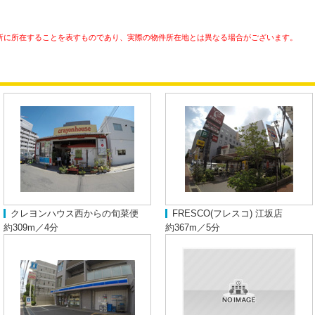
所に所在することを表すものであり、実際の物件所在地とは異なる場合がございます。
クレヨンハウス西からの旬菜便
FRESCO(フレスコ) 江坂店
約309m／4分
約367m／5分