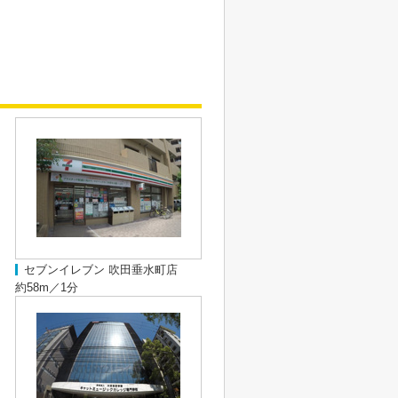
セブンイレブン 吹田垂水町店
約58m／1分