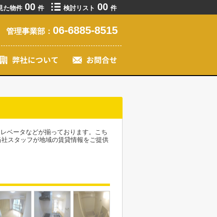
00
00
見た物件
件
検討リスト
件
06-6885-8515
管理事業部：
エレベータなどが揃っております。こち
当社スタッフが地域の賃貸情報をご提供