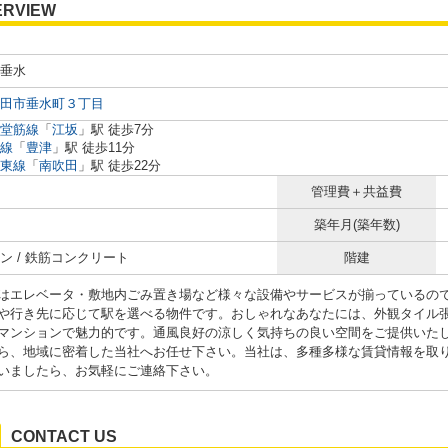
ERVIEW
垂水
田市垂水町３丁目
堂筋線
「
江坂
」駅 徒歩7分
線
「
豊津
」駅 徒歩11分
東線
「
南吹田
」駅 徒歩22分
管理費＋共益費
築年月(築年数)
ン / 鉄筋コンクリート
階建
はエレベータ・敷地内ごみ置き場など様々な設備やサービスが揃っているので
や行き先に応じて駅を選べる物件です。おしゃれなあなたには、外観タイル
マンションで魅力的です。通風良好の涼しく気持ちの良い空間をご提供いた
ら、地域に密着した当社へお任せ下さい。当社は、多種多様な賃貸情報を取
いましたら、お気軽にご連絡下さい。
CONTACT US