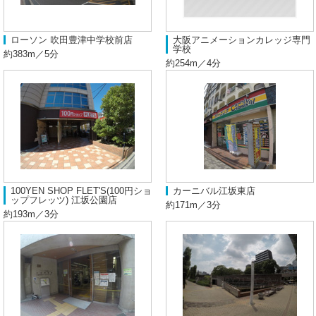
ローソン 吹田豊津中学校前店
大阪アニメーションカレッジ専門
学校
約383m／5分
約254m／4分
100YEN SHOP FLET'S(100円ショ
カーニバル江坂東店
ップフレッツ) 江坂公園店
約171m／3分
約193m／3分