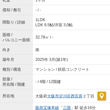
礼金
1ヶ月
償却 / 敷引
- / -
1LDK
間取り / 詳細
LDK 9.5帖
/
洋室 3.0帖
面積 /
32.78㎡ / -
バルコニー面積
向き
南
築年月
2025年 3月(築1年)
種別 / 構造
マンション / 鉄筋コンクリート
部屋 /
- / 4階 / 12階建
所在階 / 階建
所在地
大阪府
大阪市淀川区
西宮原
２丁目
阪急宝塚本線
「
三国
」駅 徒歩16分