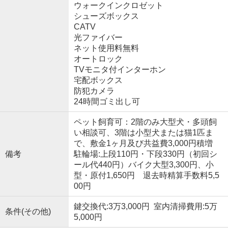
ウォークインクロゼット
シューズボックス
CATV
光ファイバー
ネット使用料無料
オートロック
TVモニタ付インターホン
宅配ボックス
防犯カメラ
24時間ゴミ出し可
ペット飼育可：2階のみ大型犬・多頭飼
い相談可、3階は小型犬または猫1匹ま
で、敷金1ヶ月及び共益費3,000円積増
備考
駐輪場:上段110円・下段330円（初回シ
ール代440円）バイク大型3,300円、小
型・原付1,650円 退去時精算手数料5,5
00円
鍵交換代:3万3,000円 室内清掃費用:5万
条件(その他)
5,000円