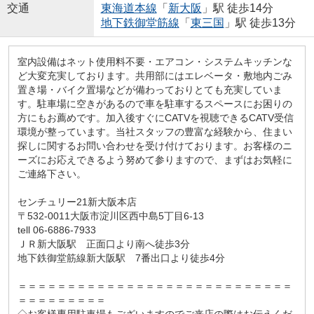
交通
東海道本線
「
新大阪
」駅 徒歩14分
地下鉄御堂筋線
「
東三国
」駅 徒歩13分
室内設備はネット使用料不要・エアコン・システムキッチンな
ど大変充実しております。共用部にはエレベータ・敷地内ごみ
置き場・バイク置場などが備わっておりとても充実していま
す。駐車場に空きがあるので車を駐車するスペースにお困りの
方にもお薦めです。加入後すぐにCATVを視聴できるCATV受信
環境が整っています。当社スタッフの豊富な経験から、住まい
探しに関するお問い合わせを受け付けております。お客様のニ
ーズにお応えできるよう努めて参りますので、まずはお気軽に
ご連絡下さい。
センチュリー21新大阪本店
〒532-0011大阪市淀川区西中島5丁目6-13
tell 06-6886-7933
ＪＲ新大阪駅 正面口より南へ徒歩3分
地下鉄御堂筋線新大阪駅 7番出口より徒歩4分
＝＝＝＝＝＝＝＝＝＝＝＝＝＝＝＝＝＝＝＝＝＝＝＝＝＝＝＝
＝＝＝＝＝＝＝＝＝