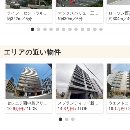
ライフ セントラルスクエア西宮原店
マックスバリュー三国本町
ローソン西
約322m／5分
約430m／6分
約304m／
エリアの近い物件
セレニテ西中島アリア弐番館
スプランディッド新大阪6
10.9
万
円
/ 1LDK
14.3
万
円
/ 1LDK
16.1
万
円
/