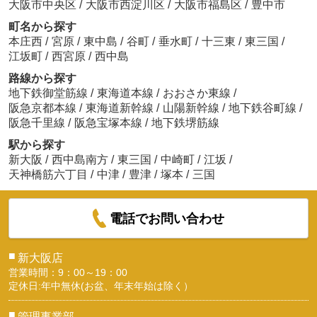
大阪市中央区
/
大阪市西淀川区
/
大阪市福島区
/
豊中市
町名から探す
本庄西
/
宮原
/
東中島
/
谷町
/
垂水町
/
十三東
/
東三国
/
江坂町
/
西宮原
/
西中島
路線から探す
地下鉄御堂筋線
/
東海道本線
/
おおさか東線
/
阪急京都本線
/
東海道新幹線
/
山陽新幹線
/
地下鉄谷町線
/
阪急千里線
/
阪急宝塚本線
/
地下鉄堺筋線
駅から探す
新大阪
/
西中島南方
/
東三国
/
中崎町
/
江坂
/
天神橋筋六丁目
/
中津
/
豊津
/
塚本
/
三国
電話でお問い合わせ
■
新大阪店
営業時間：9：00～19：00
定休日:年中無休(お盆、年末年始は除く）
■
管理事業部