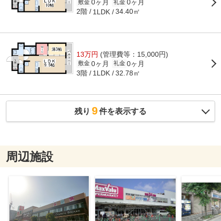
0ヶ月
0ヶ月
敷金
礼金
2階
34.40㎡
1LDK
13万円
(管理費等：15,000円)
0ヶ月
0ヶ月
敷金
礼金
3階
32.78㎡
1LDK
9
残り
件を表示する
周辺施設