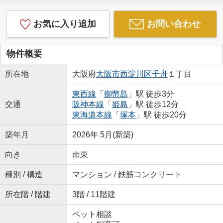
お気に入り追加
お問い合わせ
物件概要
所在地
大阪府
大阪市西淀川区
千舟
１丁目
東西線
「
御幣島
」駅 徒歩3分
交通
阪神本線
「
姫島
」駅 徒歩12分
東海道本線
「
塚本
」駅 徒歩20分
築年月
2026年 5月(新築)
向き
南東
種別 / 構造
マンション / 鉄筋コンクリート
所在階 / 階建
3階 / 11階建
ペット相談