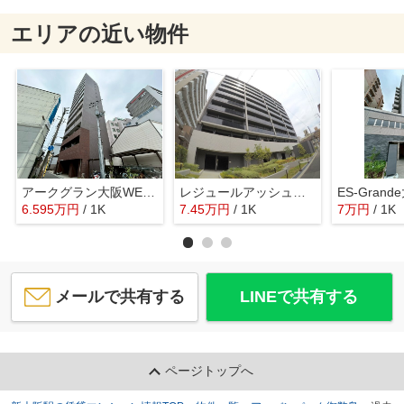
エリアの近い物件
アークグラン大阪WEST
レジュールアッシュ塚本レジデンス
6.595
万
円
/ 1K
7.45
万
円
/ 1K
7
万
円
/ 1K
メールで共有する
LINEで共有する
ページトップへ