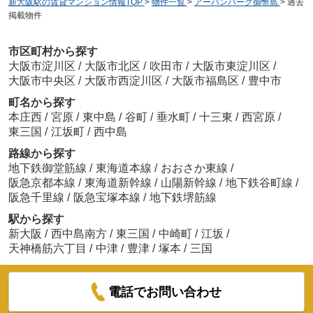
新大阪駅の賃貸マンション情報TOP
>
物件一覧
>
アーバンパーク御幣島
>
過去
掲載物件
市区町村から探す
大阪市淀川区
/
大阪市北区
/
吹田市
/
大阪市東淀川区
/
大阪市中央区
/
大阪市西淀川区
/
大阪市福島区
/
豊中市
町名から探す
本庄西
/
宮原
/
東中島
/
谷町
/
垂水町
/
十三東
/
西宮原
/
東三国
/
江坂町
/
西中島
路線から探す
地下鉄御堂筋線
/
東海道本線
/
おおさか東線
/
阪急京都本線
/
東海道新幹線
/
山陽新幹線
/
地下鉄谷町線
/
阪急千里線
/
阪急宝塚本線
/
地下鉄堺筋線
駅から探す
新大阪
/
西中島南方
/
東三国
/
中崎町
/
江坂
/
天神橋筋六丁目
/
中津
/
豊津
/
塚本
/
三国
電話でお問い合わせ