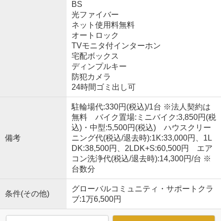
BS
光ファイバー
ネット使用料無料
オートロック
TVモニタ付インターホン
宅配ボックス
ディンプルキー
防犯カメラ
24時間ゴミ出し可
駐輪場代:330円(税込)/1台 ※法人契約は
無料 バイク置場:ミニバイク:3,850円(税
込)・中型:5,500円(税込) ハウスクリー
備考
ニング代(税込/退去時):1K:33,000円、1L
DK:38,500円、2LDK+S:60,500円 エア
コン洗浄代(税込/退去時):14,300円/台 ※
台数分
グローバルコミュニティ・サポートクラ
条件(その他)
ブ:1万6,500円