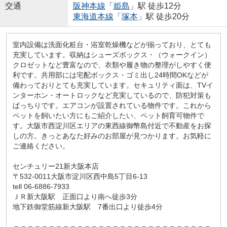
交通
阪神本線
「
姫島
」駅 徒歩12分
東海道本線
「
塚本
」駅 徒歩20分
室内設備は洗面化粧台・浴室乾燥機などが揃っており、とても
充実しています。収納はシューズボックス・（ウォークイン）
クロゼットなど豊富なので、衣類や履き物の整理がしやすく便
利です。共用部には宅配ボックス・ゴミ出し24時間OKなどが
備わっておりとても充実しています。セキュリティ面は、TVイ
ンターホン・オートロックなど充実しているので、防犯対策も
ばっちりです。エアコンが設置されている物件です。これから
ペットを飼いたい方にもご紹介したい、ペット飼育可物件で
す。大阪市西淀川区エリアの東西線御幣島付近で不動産をお探
しの方。きっとあなた好みのお部屋が見つかります。お気軽に
ご連絡ください。
センチュリー21新大阪本店
〒532-0011大阪市淀川区西中島5丁目6-13
tell 06-6886-7933
ＪＲ新大阪駅 正面口より南へ徒歩3分
地下鉄御堂筋線新大阪駅 7番出口より徒歩4分