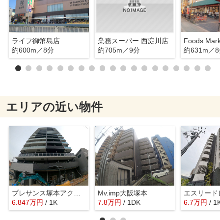
ライフ御幣島店
業務スーパー 西淀川店
約600m／8分
約705m／9分
約631m／
エリアの近い物件
プレサンス塚本アクミリオン
Mv.imp大阪塚本
6.847
万
円
/ 1K
7.8
万
円
/ 1DK
6.7
万
円
/ 1