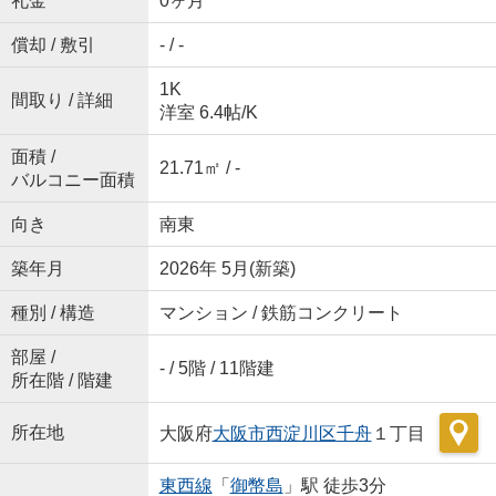
礼金
0ヶ月
償却 / 敷引
- / -
1K
間取り / 詳細
洋室 6.4帖
/
K
面積 /
21.71㎡ / -
バルコニー面積
向き
南東
築年月
2026年 5月(新築)
種別 / 構造
マンション / 鉄筋コンクリート
部屋 /
- / 5階 / 11階建
所在階 / 階建
所在地
大阪府
大阪市西淀川区
千舟
１丁目
東西線
「
御幣島
」駅 徒歩3分