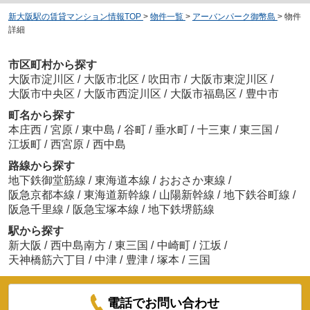
新大阪駅の賃貸マンション情報TOP
>
物件一覧
>
アーバンパーク御幣島
>
物件
詳細
市区町村から探す
大阪市淀川区
/
大阪市北区
/
吹田市
/
大阪市東淀川区
/
大阪市中央区
/
大阪市西淀川区
/
大阪市福島区
/
豊中市
町名から探す
本庄西
/
宮原
/
東中島
/
谷町
/
垂水町
/
十三東
/
東三国
/
江坂町
/
西宮原
/
西中島
路線から探す
地下鉄御堂筋線
/
東海道本線
/
おおさか東線
/
阪急京都本線
/
東海道新幹線
/
山陽新幹線
/
地下鉄谷町線
/
阪急千里線
/
阪急宝塚本線
/
地下鉄堺筋線
駅から探す
新大阪
/
西中島南方
/
東三国
/
中崎町
/
江坂
/
天神橋筋六丁目
/
中津
/
豊津
/
塚本
/
三国
電話でお問い合わせ