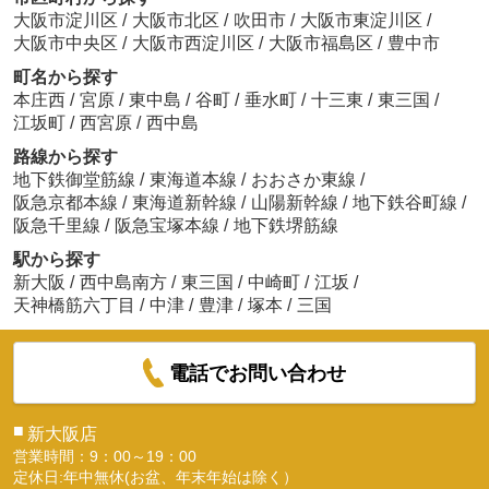
大阪市淀川区
/
大阪市北区
/
吹田市
/
大阪市東淀川区
/
大阪市中央区
/
大阪市西淀川区
/
大阪市福島区
/
豊中市
町名から探す
本庄西
/
宮原
/
東中島
/
谷町
/
垂水町
/
十三東
/
東三国
/
江坂町
/
西宮原
/
西中島
路線から探す
地下鉄御堂筋線
/
東海道本線
/
おおさか東線
/
阪急京都本線
/
東海道新幹線
/
山陽新幹線
/
地下鉄谷町線
/
阪急千里線
/
阪急宝塚本線
/
地下鉄堺筋線
駅から探す
新大阪
/
西中島南方
/
東三国
/
中崎町
/
江坂
/
天神橋筋六丁目
/
中津
/
豊津
/
塚本
/
三国
電話でお問い合わせ
■
新大阪店
営業時間：9：00～19：00
定休日:年中無休(お盆、年末年始は除く）