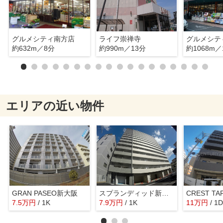
グルメシティ南方店
ライフ崇禅寺
グルメシテ
約632m／8分
約990m／13分
約1068m／
エリアの近い物件
GRAN PASEO新大阪
スプランディッド新大阪3
CREST T
7.5
万
円
/ 1K
7.9
万
円
/ 1K
11
万
円
/ 1