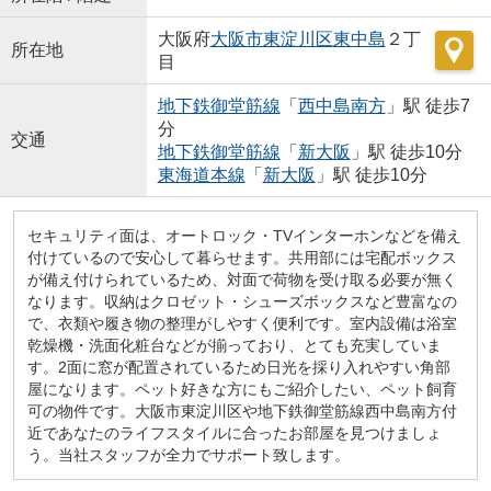
大阪府
大阪市東淀川区
東中島
２丁
所在地
目
地下鉄御堂筋線
「
西中島南方
」駅 徒歩7
分
交通
地下鉄御堂筋線
「
新大阪
」駅 徒歩10分
東海道本線
「
新大阪
」駅 徒歩10分
セキュリティ面は、オートロック・TVインターホンなどを備え
付けているので安心して暮らせます。共用部には宅配ボックス
が備え付けられているため、対面で荷物を受け取る必要が無く
なります。収納はクロゼット・シューズボックスなど豊富なの
で、衣類や履き物の整理がしやすく便利です。室内設備は浴室
乾燥機・洗面化粧台などが揃っており、とても充実していま
す。2面に窓が配置されているため日光を採り入れやすい角部
屋になります。ペット好きな方にもご紹介したい、ペット飼育
可の物件です。大阪市東淀川区や地下鉄御堂筋線西中島南方付
近であなたのライフスタイルに合ったお部屋を見つけましょ
う。当社スタッフが全力でサポート致します。