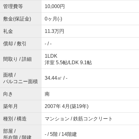
管理費等
10,000円
敷金(保証金)
0ヶ月(-)
礼金
11.3万円
償却 / 敷引
- / -
1LDK
間取り / 詳細
洋室 5.5帖
/
LDK 9.1帖
面積 /
34.44㎡ / -
バルコニー面積
向き
南
築年月
2007年 4月(築19年)
種別 / 構造
マンション / 鉄筋コンクリート
部屋 /
- / 5階 / 14階建
所在階 / 階建