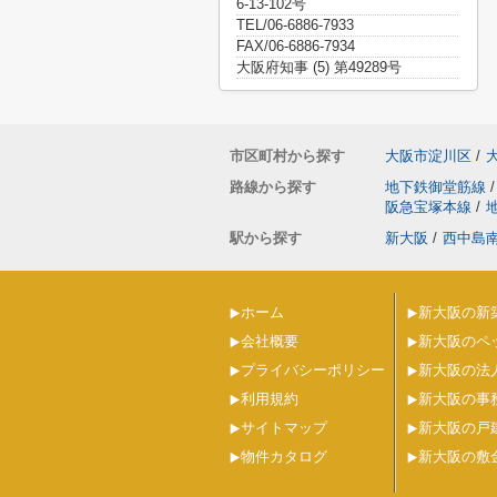
6-13-102号
TEL/06-6886-7933
FAX/06-6886-7934
大阪府知事 (5) 第49289号
市区町村から探す
大阪市淀川区
/
路線から探す
地下鉄御堂筋線
/
阪急宝塚本線
/
駅から探す
新大阪
/
西中島
ホーム
新大阪の新
会社概要
新大阪のペ
プライバシーポリシー
新大阪の法
利用規約
新大阪の事
サイトマップ
新大阪の戸
物件カタログ
新大阪の敷