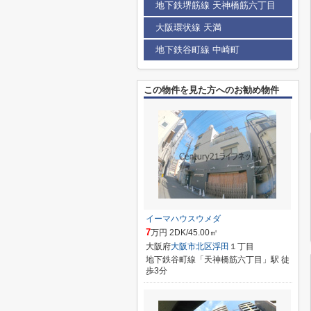
地下鉄堺筋線 天神橋筋六丁目
大阪環状線 天満
地下鉄谷町線 中崎町
この物件を見た方へのお勧め物件
イーマハウスウメダ
7
万円 2DK/45.00㎡
大阪府
大阪市北区
浮田
１丁目
地下鉄谷町線「天神橋筋六丁目」駅 徒
歩3分