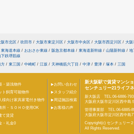
大阪市北区
/
吹田市
/
大阪市東淀川区
/
大阪市中央区
/
大阪市西淀川区
/
大阪
東海道本線
/
おおさか東線
/
阪急京都本線
/
東海道新幹線
/
山陽新幹線
/
地
地下鉄堺筋線
南方
/
東三国
/
中崎町
/
江坂
/
天神橋筋六丁目
/
中津
/
豊津
/
塚本
/
三国
新大阪駅で賃貸マンショ
築・築浅物件
お問い合わせ
センチュリー21ライフ
ット飼育可能物件
スタッフ紹介
新大阪店 TEL:06-6886-793
人様向け家具家電付き物件
周辺施設検索
大阪府大阪市淀川区西中島５丁目
務所・ＳＯＨＯ使用OK
お客様の声
管理事業部 TEL:06-6885-8
大阪府大阪市淀川区西中島7丁目
建て賃貸
Copyright(c) センチュ
金・礼金0
All Rights Reserved.