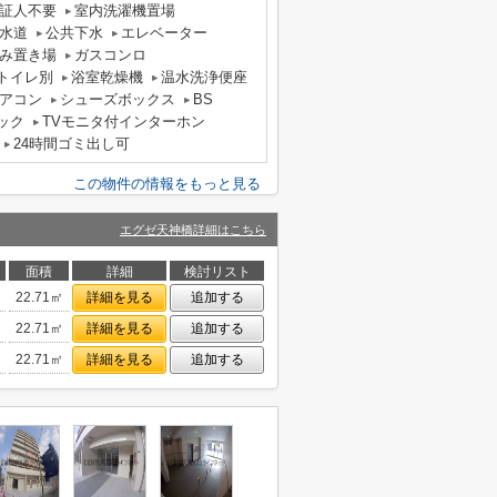
証人不要
室内洗濯機置場
水道
公共下水
エレベーター
み置き場
ガスコンロ
トイレ別
浴室乾燥機
温水洗浄便座
アコン
シューズボックス
BS
ック
TVモニタ付インターホン
24時間ゴミ出し可
この物件の情報をもっと見る
エグゼ天神橋詳細はこちら
面積
詳細
検討リスト
22.71㎡
詳細を見る
追加する
22.71㎡
詳細を見る
追加する
22.71㎡
詳細を見る
追加する