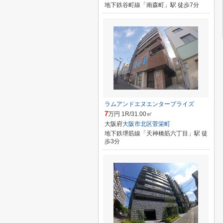
地下鉄谷町線「南森町」駅 徒歩7分
ラムアンドエヌエンタープライズ
7
万円 1R/31.00㎡
大阪府
大阪市北区
菅栄町
地下鉄堺筋線「天神橋筋六丁目」駅 徒
歩3分