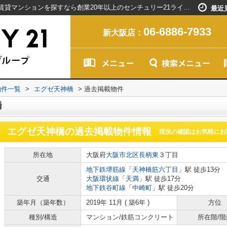
エグゼ天神橋の過去掲載物件｜新大阪駅で賃貸マンションを探すなら創業20年以上のセンチュリー21ライフネット・ライブグループ
最近
06-6886-7933
新大阪店：
物件一覧
>
エグゼ天神橋
>
過去掲載物件
橋
エグゼ天神橋
の過去掲載物件情報
現況の確認はお気軽にお
所在地
大阪府
大阪市北区
長柄東
３丁目
地下鉄堺筋線
「
天神橋筋六丁目
」駅 徒歩13分
交通
大阪環状線
「
天満
」駅 徒歩17分
地下鉄谷町線
「
中崎町
」駅 徒歩20分
築年月（築年数）
2019年 11月 ( 築6年 )
方位
種別/構造
マンション/鉄筋コンクリート
所在階/階