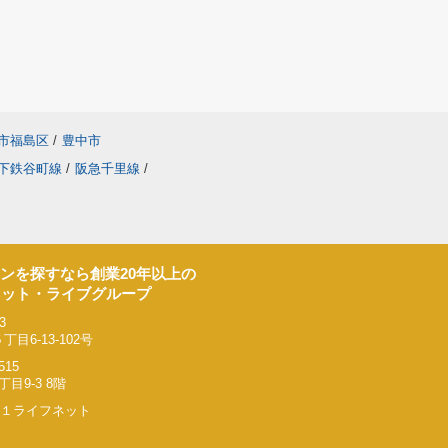
市福島区
/
豊中市
下鉄谷町線
/
阪急千里線
/
ンを探すなら創業20年以上の
ネット・ライブグループ
3
6-13-102号
515
9-3 8階
リー２１ライフネット