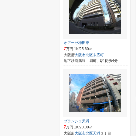
オアーゼ梅田東
7
万円 1K/25.60㎡
大阪府
大阪市北区
末広町
地下鉄堺筋線「扇町」駅 徒歩4分
ブランシェ天満
7
万円 1K/20.00㎡
大阪府
大阪市北区
天満
３丁目