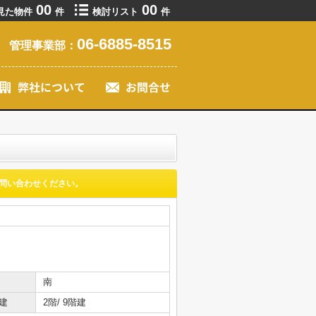
00
00
見た物件
件
検討リスト
件
06-6885-8515
管理事業部：
問い合わせください。
南
建
2階/ 9階建