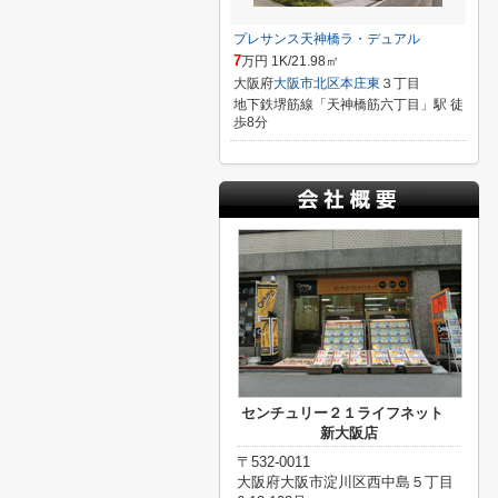
プレサンス天神橋ラ・デュアル
7
万円 1K/21.98㎡
大阪府
大阪市北区
本庄東
３丁目
地下鉄堺筋線「天神橋筋六丁目」駅 徒
歩8分
センチュリー２１ライフネット
新大阪店
〒532-0011
大阪府大阪市淀川区西中島５丁目