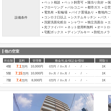
ペット相談
ペット飼育可
陽当り良好
保
フローリング
バルコニー
都市ガス
公営
電気有
駐輪場
バイク置場あり
敷地内ご
コンロ２口以上
システムキッチン
バス・
設備条件
洗髪洗面化粧台
シャワー
独立洗面台
エ
光ファイバー
ネット使用料無料
オートロ
宅配ボックス
ディンプルキー
防犯カメラ
他の空室
所在階
賃料
管理費
敷金/礼金/保証金/償却
間取り
7.1
4階
10,000円
/
/
/
1K
万円
0万円
0ヶ月
-
-
7.15
5階
10,000円
/
/
/
1K
万円
0ヶ月
0ヶ月
-
-
7.4
7階
8,000円
/
/
/
1K
万円
0万円
0ヶ月
-
-