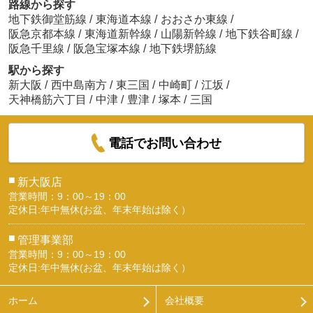
路線から探す
地下鉄御堂筋線
/
東海道本線
/
おおさか東線
/
阪急京都本線
/
東海道新幹線
/
山陽新幹線
/
地下鉄谷町線
/
阪急千里線
/
阪急宝塚本線
/
地下鉄堺筋線
駅から探す
新大阪
/
西中島南方
/
東三国
/
中崎町
/
江坂
/
天神橋筋六丁目
/
中津
/
豊津
/
塚本
/
三国
電話でお問い合わせ
■
新大阪店
営業時間：9：00～19：00
定休日:年中無休(お盆、年末年始は除く）
■
管理事業部
営業時間：9：00～19：00
定休日:年中無休(お盆、年末年始は除く）
ホーム
会社概要