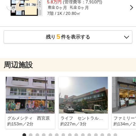
5.8万円
(管理費等：7,910円)
0ヶ月
0ヶ月
敷金
礼金
7階
20.80㎡
1K
5
残り
件を表示する
周辺施設
グルメシティ 西宮原
ライフ セントラルスクエア西宮原店
約153m／2分
約227m／3分
約134m／