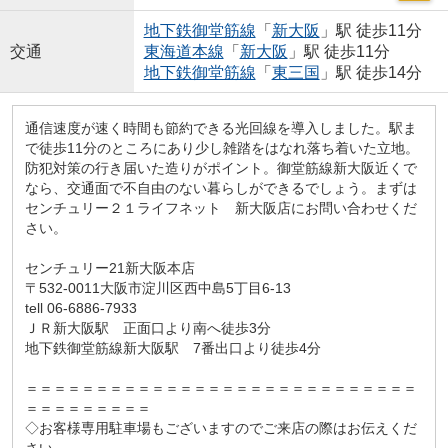
地下鉄御堂筋線
「
新大阪
」駅 徒歩11分
交通
東海道本線
「
新大阪
」駅 徒歩11分
地下鉄御堂筋線
「
東三国
」駅 徒歩14分
通信速度が速く時間も節約できる光回線を導入しました。駅ま
で徒歩11分のところにあり少し雑踏をはなれ落ち着いた立地。
防犯対策の行き届いた造りがポイント。御堂筋線新大阪近くで
なら、交通面で不自由のない暮らしができるでしょう。まずは
センチュリー２１ライフネット 新大阪店にお問い合わせくだ
さい。
センチュリー21新大阪本店
〒532-0011大阪市淀川区西中島5丁目6-13
tell 06-6886-7933
ＪＲ新大阪駅 正面口より南へ徒歩3分
地下鉄御堂筋線新大阪駅 7番出口より徒歩4分
＝＝＝＝＝＝＝＝＝＝＝＝＝＝＝＝＝＝＝＝＝＝＝＝＝＝＝＝
＝＝＝＝＝＝＝＝＝
◇お客様専用駐車場もございますのでご来店の際はお伝えくだ