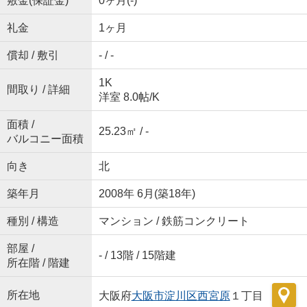
敷金(保証金)
0ヶ月(-)
礼金
1ヶ月
償却 / 敷引
- / -
1K
間取り / 詳細
洋室 8.0帖
/
K
面積 /
25.23㎡ / -
バルコニー面積
向き
北
築年月
2008年 6月(築18年)
種別 / 構造
マンション / 鉄筋コンクリート
部屋 /
- / 13階 / 15階建
所在階 / 階建
所在地
大阪府
大阪市淀川区
西宮原
１丁目