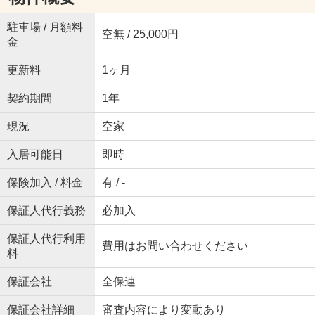
駐車場 / 月額料
空無 / 25,000円
金
更新料
1ヶ月
契約期間
1年
現況
空家
入居可能日
即時
保険加入 / 料金
有 / -
保証人代行義務
必加入
保証人代行利用
費用はお問い合わせください
料
保証会社
全保連
保証会社詳細
審査内容により変動あり