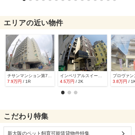
エリアの近い物件
チサンマンション第7新大阪
インペリアルスイートコーニシュ
プロヴァン
7.9
万
円
/ 1R
4.5
万
円
/ 2K
3.8
万
円
/ 1
こだわり特集
新大阪のペット飼育可能賃貸物件特集