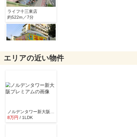
ライフ十三東店
約522m／7分
エリアの近い物件
スーパー玉出
約1060m／14分
ノルデンタワー新大阪プレミアム
8
万
円
/ 1LDK
ファミリーマート淀川区役所前店
約319m／4分