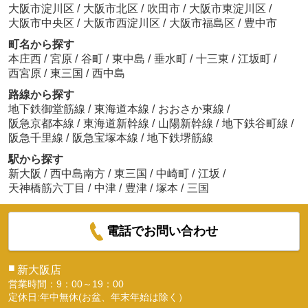
大阪市淀川区
/
大阪市北区
/
吹田市
/
大阪市東淀川区
/
7.4
万
円
/ 2DK
ジャパン十三店
大阪市中央区
/
大阪市西淀川区
/
大阪市福島区
/
豊中市
約650m／9分
町名から探す
本庄西
/
宮原
/
谷町
/
東中島
/
垂水町
/
十三東
/
江坂町
/
西宮原
/
東三国
/
西中島
路線から探す
地下鉄御堂筋線
/
東海道本線
/
おおさか東線
/
阪急京都本線
/
東海道新幹線
/
山陽新幹線
/
地下鉄谷町線
/
阪急千里線
/
阪急宝塚本線
/
地下鉄堺筋線
松屋十三東口店
約628m／8分
駅から探す
新大阪
/
西中島南方
/
東三国
/
中崎町
/
江坂
/
天神橋筋六丁目
/
中津
/
豊津
/
塚本
/
三国
電話でお問い合わせ
十三病院
■
新大阪店
約405m／6分
営業時間：9：00～19：00
定休日:年中無休(お盆、年末年始は除く）