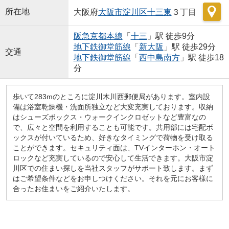
所在地
大阪府
大阪市淀川区
十三東
３丁目
阪急京都本線
「
十三
」駅 徒歩9分
地下鉄御堂筋線
「
新大阪
」駅 徒歩29分
交通
地下鉄御堂筋線
「
西中島南方
」駅 徒歩18
分
歩いて283mのところに淀川木川西郵便局があります。室内設
備は浴室乾燥機・洗面所独立など大変充実しております。収納
はシューズボックス・ウォークインクロゼットなど豊富なの
で、広々と空間を利用することも可能です。共用部には宅配ボ
ックスが付いているため、好きなタイミングで荷物を受け取る
ことができます。セキュリティ面は、TVインターホン・オート
ロックなど充実しているので安心して生活できます。大阪市淀
川区での住まい探しを当社スタッフがサポート致します。まず
はご希望条件などをお申しつけください。それを元にお客様に
合ったお住まいをご紹介いたします。