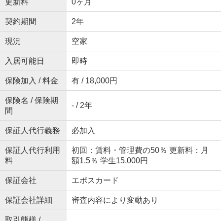
更新料
0ヶ月
契約期間
2年
現況
空家
入居可能日
即時
保険加入 / 料金
有 / 18,000円
保険名 / 保険期
- / 2年
間
保証人代行義務
必加入
保証人代行利用
初回：賃料・管理費の50％ 更新料：月
料
額1.5％ 学生15,000円
保証会社
エポスカード
保証会社詳細
審査内容により変動あり
取引態様 /