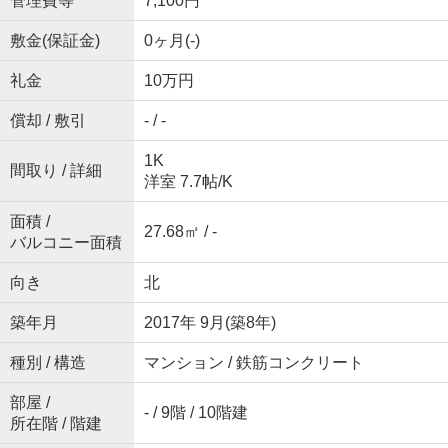
管理費等
7,100円
敷金(保証金)
0ヶ月(-)
礼金
10万円
償却 / 敷引
- / -
1K
間取り / 詳細
洋室 7.7帖
/
K
面積 /
27.68㎡ / -
バルコニー面積
向き
北
築年月
2017年 9月(築8年)
種別 / 構造
マンション / 鉄筋コンクリート
部屋 /
- / 9階 / 10階建
所在階 / 階建