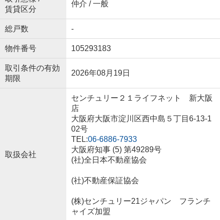
仲介 / 一般
賃貸区分
総戸数
-
物件番号
105293183
取引条件の有効
2026年08月19日
期限
センチュリー２１ライフネット 新大阪
店
大阪府大阪市淀川区西中島５丁目6-13-1
02号
TEL:
06-6886-7933
大阪府知事 (5) 第49289号
取扱会社
(社)全日本不動産協会
(社)不動産保証協会
(株)センチュリー21ジャパン フランチ
ャイズ加盟