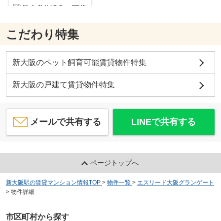
こだわり特集
是空JYUSO
6.4
万
円
/ 1R
履正社医療スポーツ専門学校
新大阪のペット飼育可能賃貸物件特集
約709m／9分
新大阪の戸建て賃貸物件特集
メールで共有する
LINEで共有する
フレンシアノイエ東三国
7
万
円
/ 1K
淀川区役所
約298m／4分
ページトップへ
新大阪駅の賃貸マンション情報TOP
>
物件一覧
>
エスリード大阪グランゲート
>
物件詳細
市区町村から探す
オークヒルズ（木川西）