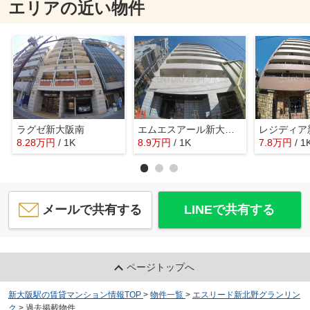
エリアの近い物件
ラグゼ新大阪南
エムエスアール新大阪南
レジディア
8.28
万
円
/ 1K
8.9
万
円
/ 1K
7.8
万
円
/ 1
メールで共有する
LINEで共有する
ページトップへ
新大阪駅の賃貸マンション情報TOP
>
物件一覧
>
エスリード新北野グランリン
ク
>
過去掲載物件