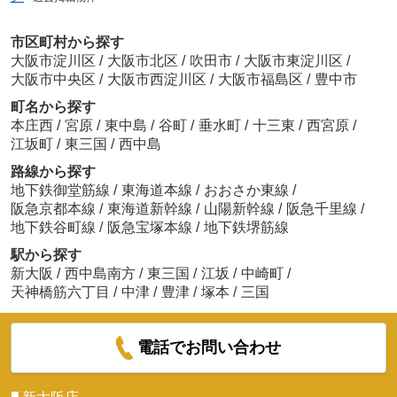
市区町村から探す
大阪市淀川区
/
大阪市北区
/
吹田市
/
大阪市東淀川区
/
大阪市中央区
/
大阪市西淀川区
/
大阪市福島区
/
豊中市
町名から探す
本庄西
/
宮原
/
東中島
/
谷町
/
垂水町
/
十三東
/
西宮原
/
江坂町
/
東三国
/
西中島
路線から探す
地下鉄御堂筋線
/
東海道本線
/
おおさか東線
/
阪急京都本線
/
東海道新幹線
/
山陽新幹線
/
阪急千里線
/
地下鉄谷町線
/
阪急宝塚本線
/
地下鉄堺筋線
駅から探す
新大阪
/
西中島南方
/
東三国
/
江坂
/
中崎町
/
天神橋筋六丁目
/
中津
/
豊津
/
塚本
/
三国
電話でお問い合わせ
■
新大阪店