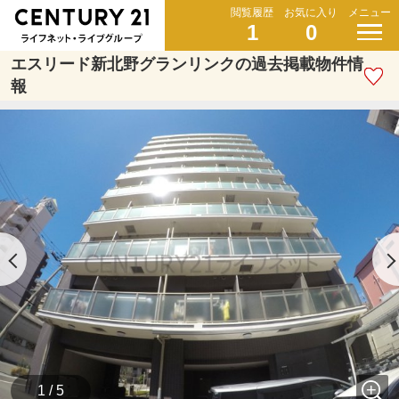
閲覧履歴
お気に入り
メニュー
1
0
エスリード新北野グランリンクの過去掲載物件情
報
1 / 5