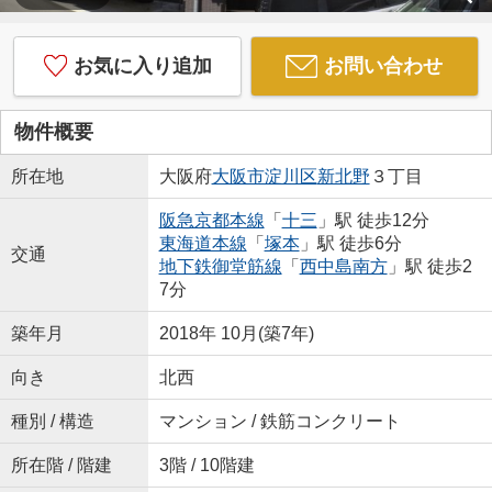
お気に入り追加
お問い合わせ
物件概要
所在地
大阪府
大阪市淀川区
新北野
３丁目
阪急京都本線
「
十三
」駅 徒歩12分
東海道本線
「
塚本
」駅 徒歩6分
交通
地下鉄御堂筋線
「
西中島南方
」駅 徒歩2
7分
築年月
2018年 10月(築7年)
向き
北西
種別 / 構造
マンション / 鉄筋コンクリート
所在階 / 階建
3階 / 10階建