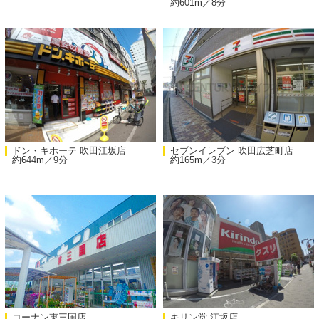
約601m／8分
ドン・キホーテ 吹田江坂店
セブンイレブン 吹田広芝町店
約644m／9分
約165m／3分
コーナン東三国店
キリン堂 江坂店