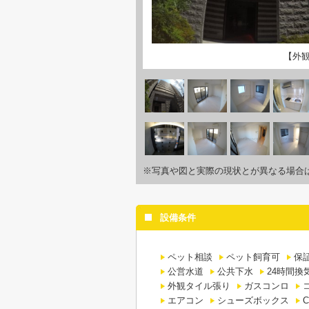
【外
※写真や図と実際の現状とが異なる場合
設備条件
ペット相談
ペット飼育可
保
公営水道
公共下水
24時間換
外観タイル張り
ガスコンロ
エアコン
シューズボックス
C