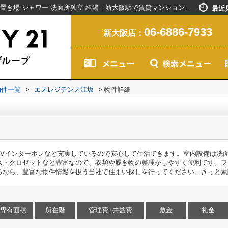
エスレジデンス江坂｜敷金不要 敷地内ごみ置き場 シャワー 洗面所独立 給湯｜新大阪駅で賃貸マンションを探すなら創業20年以上のセンチュリー21ライフネット・ライブグループ
最近
06-6886-7933
新大阪店：
物件一覧
>
エスレジデンス江坂
>
物件詳細
TVインターホンなど充実しているので安心して生活できます。室内設備は洗
ス・クロゼットなど豊富なので、衣類や履き物の整理がしやすく便利です。フ
るなら、豊富な物件情報を扱う当社で住まい探しを行ってください。きっと素
専有面積
所在階
管理費+共益費
敷金
礼金