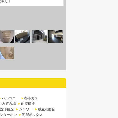
間取り】
バルコニー
都市ガス
ごみ置き場
耐震構造
洗浄便座
シャワー
独立洗面台
インターホン
宅配ボックス