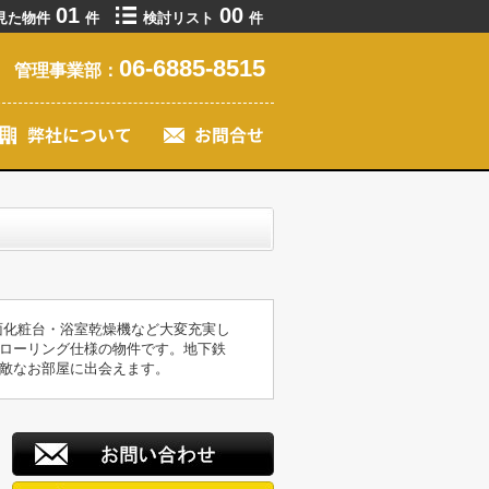
01
00
見た物件
件
検討リスト
件
06-6885-8515
管理事業部：
面化粧台・浴室乾燥機など大変充実し
ローリング仕様の物件です。地下鉄
敵なお部屋に出会えます。