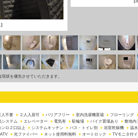
【
観】
は現状を優先させていただきます。
証人不要
２人入居可
バリアフリー
室内洗濯機置場
フローリング
気システム
エレベーター
電気有
駐輪場
バイク置場あり
敷地内
コンロ２口以上
システムキッチン
バス・トイレ別
浴室乾燥機
温水
ATV
光ファイバー
ネット使用料無料
オートロック
TVモニタ付