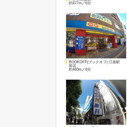
約477m／6分
BOOKOFF(ブックオフ) 江坂駅
前店
約460m／6分