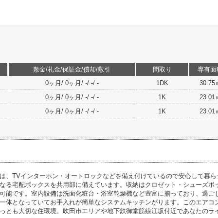
敷金/礼金/保証金/償却/敷引
間取り
専有面
0ヶ月/ 0ヶ月/ -/ -/ -
1DK
30.75
0ヶ月/ 0ヶ月/ -/ -/ -
1K
23.01
0ヶ月/ 0ヶ月/ -/ -/ -
1K
23.01
は、TVインターホン・オートロックなどを備え付けているので安心して暮ら
なる宅配ボックスを共用部に備えています。収納はクロゼット・シューズボ
可能です。室内設備は洗面化粧台・浴室乾燥機など豊富に揃っており、過ご
一体となっていてお手入れが簡単なシステムキッチンがります。このエアコ
っとも大切な住環境。吹田市エリアや地下鉄御堂筋線江坂付近であなたのラ