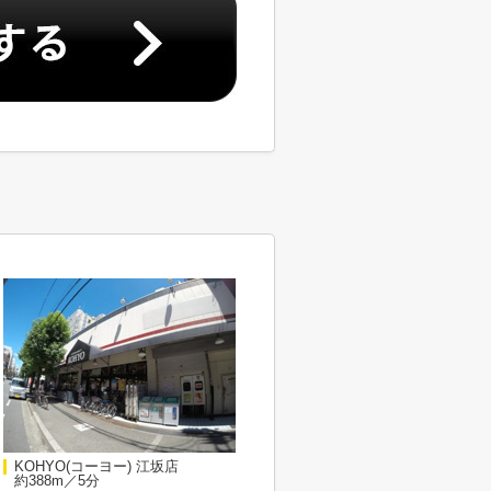
KOHYO(コーヨー) 江坂店
約388m／5分