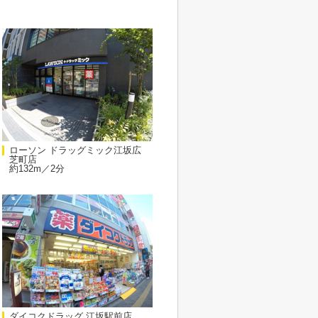
ローソン ドラッグミック江坂広
芝町店
約132m／2分
ダイコクドラッグ 江坂駅前店