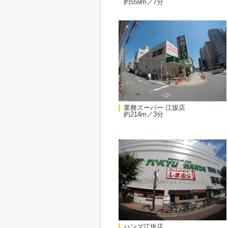
約559m／7分
業務スーパー 江坂店
約214m／3分
ハンズ江坂店