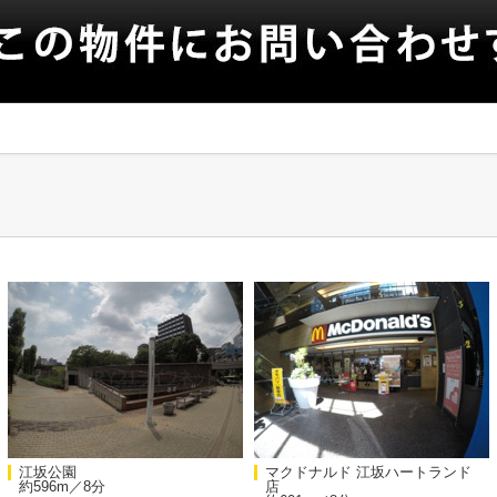
江坂公園
マクドナルド 江坂ハートランド
約596m／8分
店