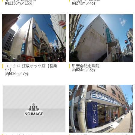
約1136m／15分
約273m／4分
ユニクロ 江坂オッツ店【営業
甲聖会紀念病院
中】
約634m／8分
約505m／7分