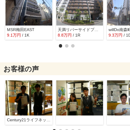
MSR梅田EAST
天満リバーサイドプラザ
willDo南森
9.1
万
円
/ 1K
8.8
万
円
/ 1R
9.3
万
円
/ 1
お客様の声
Century21ライフネット新大阪店