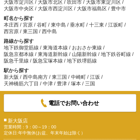
大阪市淀川区
/
大阪市北区
/
吹田市
/
大阪市東淀川区
/
大阪市中央区
/
大阪市西淀川区
/
大阪市福島区
/
豊中市
町名から探す
本庄西
/
宮原
/
谷町
/
東中島
/
垂水町
/
十三東
/
江坂町
/
西宮原
/
東三国
/
西中島
路線から探す
地下鉄御堂筋線
/
東海道本線
/
おおさか東線
/
阪急京都本線
/
東海道新幹線
/
山陽新幹線
/
地下鉄谷町線
/
阪急千里線
/
阪急宝塚本線
/
地下鉄堺筋線
駅から探す
新大阪
/
西中島南方
/
東三国
/
中崎町
/
江坂
/
天神橋筋六丁目
/
中津
/
豊津
/
塚本
/
三国
電話でお問い合わせ
■
新大阪店
営業時間：9：00～19：00
定休日:年中無休(お盆、年末年始は除く）