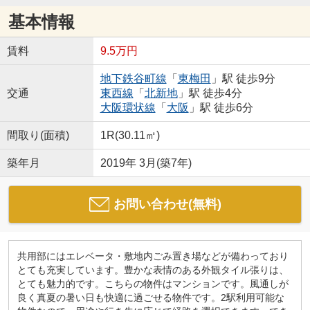
基本情報
賃料
9.5万円
地下鉄谷町線
「
東梅田
」駅 徒歩9分
交通
東西線
「
北新地
」駅 徒歩4分
大阪環状線
「
大阪
」駅 徒歩6分
間取り(面積)
1R(30.11㎡)
築年月
2019年 3月(築7年)
お問い合わせ(無料)
共用部にはエレベータ・敷地内ごみ置き場などが備わっており
とても充実しています。豊かな表情のある外観タイル張りは、
とても魅力的です。こちらの物件はマンションです。風通しが
良く真夏の暑い日も快適に過ごせる物件です。2駅利用可能な