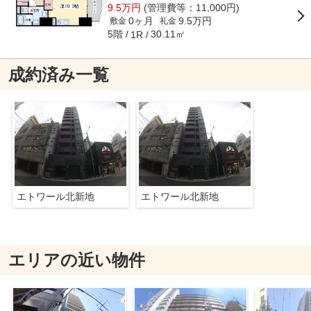
9.5万円
(管理費等：11,000円)
0ヶ月
9.5万円
敷金
礼金
5階
30.11㎡
1R
成約済み一覧
エトワール北新地
エトワール北新地
エリアの近い物件