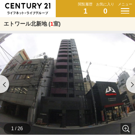
閲覧履歴
お気に入り
メニュー
1
0
エトワール北新地 (
1
室)
1 / 26