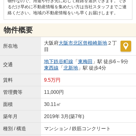
物件なので、用途や行き先に応じて経路を選択できます。でき
るだけ早めに不動産情報を集めたい方は当社スタッフまでご連
絡ください。地域の不動産情報をいち早くお届けします。
物件概要
大阪府
大阪市北区
曾根崎新地
２丁
所在地
目
地下鉄谷町線
「
東梅田
」駅 徒歩6～9分
交通
東西線
「
北新地
」駅 徒歩4分
賃料
9.5万円
管理費等
11,000円
面積
30.11㎡
築年月
2019年 3月(築7年)
種別 / 構造
マンション / 鉄筋コンクリート