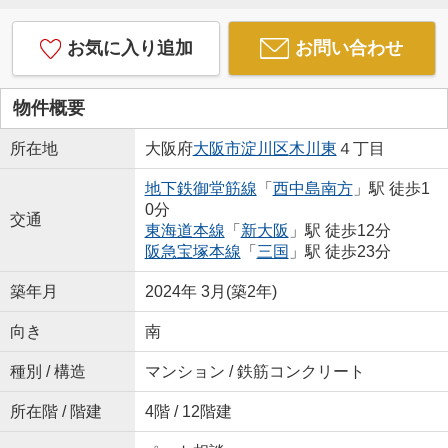
お気に入り追加
お問い合わせ
物件概要
所在地
大阪府
大阪市淀川区
木川東
４丁目
地下鉄御堂筋線
「
西中島南方
」駅 徒歩1
0分
交通
東海道本線
「
新大阪
」駅 徒歩12分
阪急宝塚本線
「
三国
」駅 徒歩23分
築年月
2024年 3月(築2年)
向き
南
種別 / 構造
マンション / 鉄筋コンクリート
所在階 / 階建
4階 / 12階建