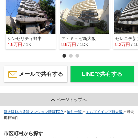
シンセリティ野中
ア・ミュゼ新大阪
セレニテ新
4.8
万
円
/ 1K
8.8
万
円
/ 1DK
8.2
万
円
/ 1
メールで共有する
LINEで共有する
ページトップへ
新大阪駅の賃貸マンション情報TOP
>
物件一覧
>
エムブイインプ新大阪
>
過去
掲載物件
市区町村から探す