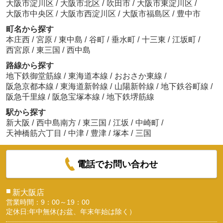
大阪市淀川区
/
大阪市北区
/
吹田市
/
大阪市東淀川区
/
大阪市中央区
/
大阪市西淀川区
/
大阪市福島区
/
豊中市
町名から探す
本庄西
/
宮原
/
東中島
/
谷町
/
垂水町
/
十三東
/
江坂町
/
西宮原
/
東三国
/
西中島
路線から探す
地下鉄御堂筋線
/
東海道本線
/
おおさか東線
/
阪急京都本線
/
東海道新幹線
/
山陽新幹線
/
地下鉄谷町線
/
阪急千里線
/
阪急宝塚本線
/
地下鉄堺筋線
駅から探す
新大阪
/
西中島南方
/
東三国
/
江坂
/
中崎町
/
天神橋筋六丁目
/
中津
/
豊津
/
塚本
/
三国
電話でお問い合わせ
■
新大阪店
営業時間：9：00～19：00
定休日:年中無休(お盆、年末年始は除く）