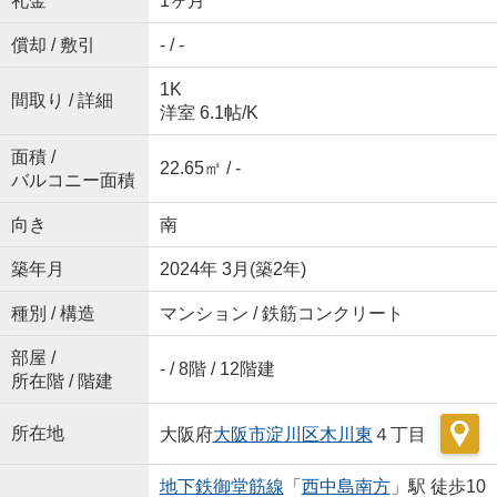
礼金
1ヶ月
償却 / 敷引
- / -
1K
間取り / 詳細
洋室 6.1帖
/
K
面積 /
22.65㎡ / -
バルコニー面積
向き
南
築年月
2024年 3月(築2年)
種別 / 構造
マンション / 鉄筋コンクリート
部屋 /
- / 8階 / 12階建
所在階 / 階建
所在地
大阪府
大阪市淀川区
木川東
４丁目
地下鉄御堂筋線
「
西中島南方
」駅 徒歩10