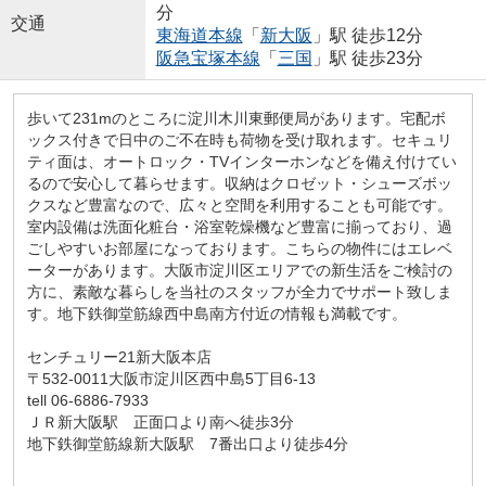
分
交通
東海道本線
「
新大阪
」駅 徒歩12分
阪急宝塚本線
「
三国
」駅 徒歩23分
歩いて231mのところに淀川木川東郵便局があります。宅配ボ
ックス付きで日中のご不在時も荷物を受け取れます。セキュリ
ティ面は、オートロック・TVインターホンなどを備え付けてい
るので安心して暮らせます。収納はクロゼット・シューズボッ
クスなど豊富なので、広々と空間を利用することも可能です。
室内設備は洗面化粧台・浴室乾燥機など豊富に揃っており、過
ごしやすいお部屋になっております。こちらの物件にはエレベ
ーターがあります。大阪市淀川区エリアでの新生活をご検討の
方に、素敵な暮らしを当社のスタッフが全力でサポート致しま
す。地下鉄御堂筋線西中島南方付近の情報も満載です。
センチュリー21新大阪本店
〒532-0011大阪市淀川区西中島5丁目6-13
tell 06-6886-7933
ＪＲ新大阪駅 正面口より南へ徒歩3分
地下鉄御堂筋線新大阪駅 7番出口より徒歩4分