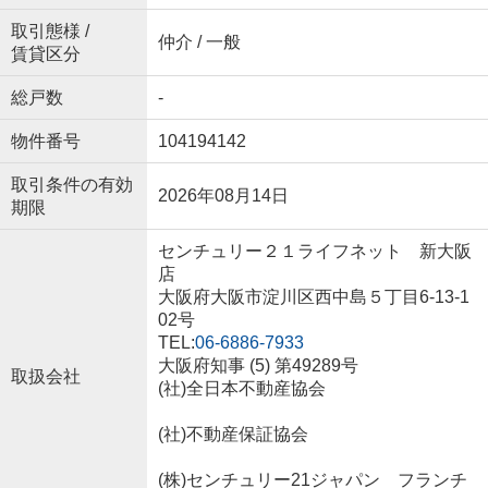
取引態様 /
仲介 / 一般
賃貸区分
総戸数
-
物件番号
104194142
取引条件の有効
2026年08月14日
期限
センチュリー２１ライフネット 新大阪
店
大阪府大阪市淀川区西中島５丁目6-13-1
02号
TEL:
06-6886-7933
大阪府知事 (5) 第49289号
取扱会社
(社)全日本不動産協会
(社)不動産保証協会
(株)センチュリー21ジャパン フランチ