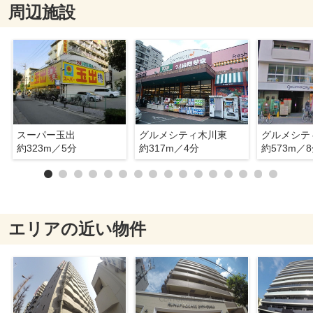
周辺施設
スーパー玉出
グルメシティ木川東
グルメシテ
約323m／5分
約317m／4分
約573m／
エリアの近い物件