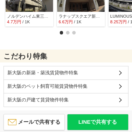
ノルデンハイム東三国3Ａ棟
ラナップスクエア新大阪
LUMINO
4.7
万
円
/ 1K
6.6
万
円
/ 1K
8.25
万
円
/ 
こだわり特集
新大阪の新築・築浅賃貸物件特集
新大阪のペット飼育可能賃貸物件特集
新大阪の戸建て賃貸物件特集
メールで共有する
LINEで共有する