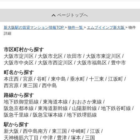
ページトップへ
新大阪駅の賃貸マンション情報TOP
>
物件一覧
>
エムブイインプ新大阪
>
物件
詳細
市区町村から探す
大阪市淀川区
/
大阪市北区
/
吹田市
/
大阪市東淀川区
/
大阪市中央区
/
大阪市西淀川区
/
大阪市福島区
/
豊中市
町名から探す
本庄西
/
宮原
/
谷町
/
東中島
/
垂水町
/
十三東
/
江坂町
/
西宮原
/
東三国
/
西中島
路線から探す
地下鉄御堂筋線
/
東海道本線
/
おおさか東線
/
阪急京都本線
/
東海道新幹線
/
山陽新幹線
/
地下鉄谷町線
/
阪急千里線
/
阪急宝塚本線
/
地下鉄堺筋線
駅から探す
新大阪
/
西中島南方
/
東三国
/
中崎町
/
江坂
/
天神橋筋六丁目
/
中津
/
豊津
/
塚本
/
三国